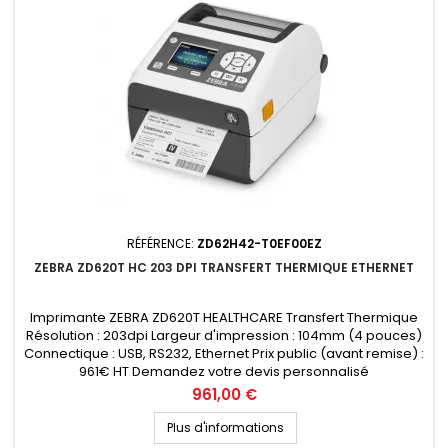
RÉFÉRENCE:
ZD62H42-T0EF00EZ
ZEBRA ZD620T HC 203 DPI TRANSFERT THERMIQUE ETHERNET
Imprimante ZEBRA ZD620T HEALTHCARE Transfert Thermique
Résolution : 203dpi Largeur d'impression : 104mm (4 pouces)
Connectique : USB, RS232, Ethernet Prix public (avant remise) :
961€ HT Demandez votre devis personnalisé
Prix
961,00 €
Plus d'informations