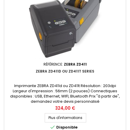
RÉFÉRENCE:
ZEBRA ZD411
ZEBRA ZD411D OU ZD411T SERIES
Imprimante ZEBRA ZD411d ou ZD411t Résolution : 203dpi
Largeur d'impression : 56mm (2 pouces) Connectiques
disponibles : USB, Ethernet, WIFI, Bluetooth Prix "à partir de",
demandez votre devis personnalisé
Prix
324,00 €
Plus d'informations

Disponible