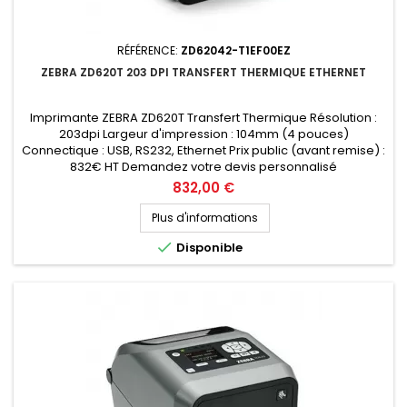
RÉFÉRENCE:
ZD62042-T1EF00EZ
ZEBRA ZD620T 203 DPI TRANSFERT THERMIQUE ETHERNET
Imprimante ZEBRA ZD620T Transfert Thermique Résolution :
203dpi Largeur d'impression : 104mm (4 pouces)
Connectique : USB, RS232, Ethernet Prix public (avant remise) :
832€ HT Demandez votre devis personnalisé
Prix
832,00 €
Plus d'informations

Disponible