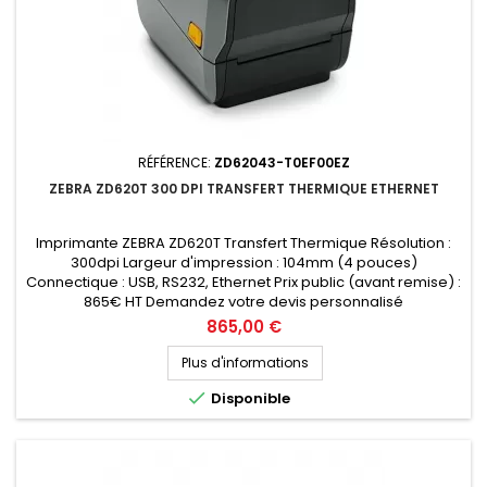
RÉFÉRENCE:
ZD62043-T0EF00EZ
ZEBRA ZD620T 300 DPI TRANSFERT THERMIQUE ETHERNET
Imprimante ZEBRA ZD620T Transfert Thermique Résolution :
300dpi Largeur d'impression : 104mm (4 pouces)
Connectique : USB, RS232, Ethernet Prix public (avant remise) :
865€ HT Demandez votre devis personnalisé
Prix
865,00 €
Plus d'informations

Disponible