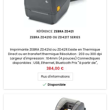
RÉFÉRENCE:
ZEBRA ZD421
ZEBRA ZD421D OU ZD421T SERIES
Imprimante ZEBRA ZD421d ou ZD421t Existe en Thermique
Direct ou en transfert thermique Résolution : 203 ou 300 dpi
Largeur d'impression : 104mm (4 pouces) Connectiques
disponibles : USB, Ethernet, Bluetooth Prix "à partir de",
demandez votre devis personnalisé
Prix
384,00 €
Plus d'informations

Disponible