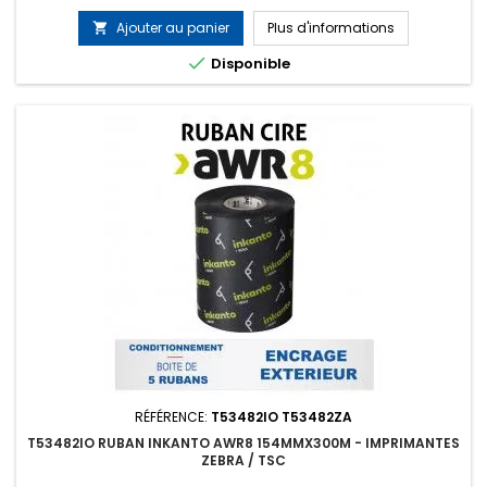
Ajouter au panier
Plus d'informations


Disponible
RÉFÉRENCE:
T53482IO T53482ZA
T53482IO RUBAN INKANTO AWR8 154MMX300M - IMPRIMANTES
ZEBRA / TSC