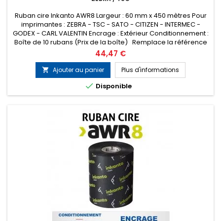
Ruban cire Inkanto AWR8 Largeur : 60 mm x 450 mètres Pour
imprimantes : ZEBRA - TSC - SATO - CITIZEN - INTERMEC -
GODEX - CARL VALENTIN Encrage : Extérieur Conditionnement :
Boîte de 10 rubans (Prix de la boîte) Remplace la référence
ARMOR T51115ZA
Prix
44,47 €
Ajouter au panier
Plus d'informations


Disponible