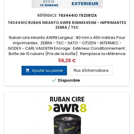
RÉFÉRENCE:
T63444IO T52381ZA
T63444IO RUBAN INKANTO AWR8 80MMX450M - IMPRIMANTES
ZEBRA / TSC
Ruban cire Inkanto AWR8 Largeur : 80 mm x 450 mètres Pour
imprimantes : ZEBRA - TSC - SATO - CITIZEN - INTERMEC -
GODEX - CARL VALENTIN Encrage : Extérieur Conditionnement :
Boîte de 10 rubans (Prix de la boîte) Remplace la référence
ARMOR T52381ZA
Prix
59,29 €
Ajouter au panier
Plus d'informations


Disponible