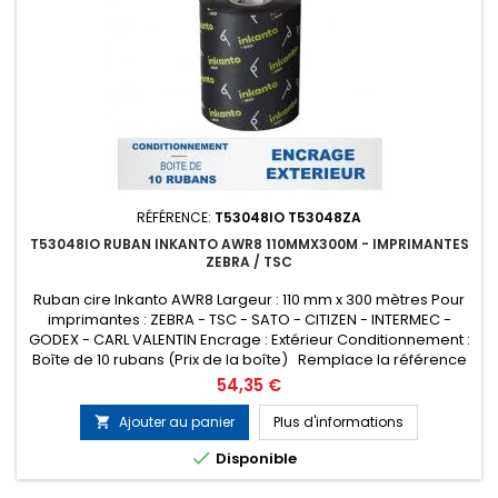
RÉFÉRENCE:
T53048IO T53048ZA
T53048IO RUBAN INKANTO AWR8 110MMX300M - IMPRIMANTES
ZEBRA / TSC
Ruban cire Inkanto AWR8 Largeur : 110 mm x 300 mètres Pour
imprimantes : ZEBRA - TSC - SATO - CITIZEN - INTERMEC -
GODEX - CARL VALENTIN Encrage : Extérieur Conditionnement :
Boîte de 10 rubans (Prix de la boîte) Remplace la référence
ARMOR T53048ZA
Prix
54,35 €
Ajouter au panier
Plus d'informations


Disponible