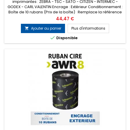
imprimantes : ZEBRA - TSC - SATO - CITIZEN - INTERMEC -
GODEX - CARL VALENTIN Encrage : Extérieur Conditionnement :
Boîte de 10 rubans (Prix de la boîte) Remplace la référence
ARMOR T52980ZA
Prix
44,47 €
Ajouter au panier
Plus d'informations


Disponible