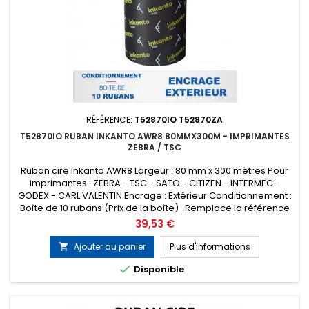
RÉFÉRENCE:
T52870IO T52870ZA
T52870IO RUBAN INKANTO AWR8 80MMX300M - IMPRIMANTES
ZEBRA / TSC
Ruban cire Inkanto AWR8 Largeur : 80 mm x 300 mètres Pour
imprimantes : ZEBRA - TSC - SATO - CITIZEN - INTERMEC -
GODEX - CARL VALENTIN Encrage : Extérieur Conditionnement :
Boîte de 10 rubans (Prix de la boîte) Remplace la référence
ARMOR T52870ZA
Prix
39,53 €
Ajouter au panier
Plus d'informations


Disponible