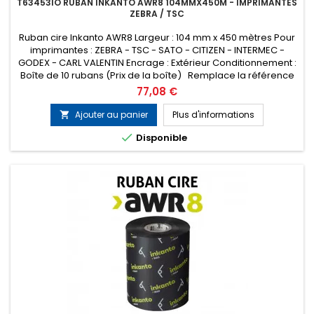
T63453IO RUBAN INKANTO AWR8 104MMX450M - IMPRIMANTES
ZEBRA / TSC
Ruban cire Inkanto AWR8 Largeur : 104 mm x 450 mètres Pour
imprimantes : ZEBRA - TSC - SATO - CITIZEN - INTERMEC -
GODEX - CARL VALENTIN Encrage : Extérieur Conditionnement :
Boîte de 10 rubans (Prix de la boîte) Remplace la référence
ARMOR T53400ZA
Prix
77,08 €
Ajouter au panier
Plus d'informations


Disponible