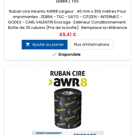
ZEBRA / TSC
Ruban cire Inkanto AWR8 Largeur : 40 mm x 300 mètres Pour
imprimantes : ZEBRA - TSC - SATO - CITIZEN - INTERMEC -
GODEX - CARL VALENTIN Encrage : Extérieur Conditionnement :
Boîte de 25 rubans (Prix de la boîte) Remplace la référence
ARMOR T53967ZA
Prix
49,41 €
Ajouter au panier
Plus d'informations


Disponible