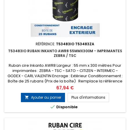
RÉFÉRENCE:
T53483IO T53483ZA
T53483IO RUBAN INKANTO AWR8 55MMX300M - IMPRIMANTES
ZEBRA / TSC
Ruban cire Inkanto AWR8 Largeur : 55 mm x 300 mètres Pour
imprimantes : ZEBRA - TSC - SATO - CITIZEN - INTERMEC -
GODEX - CARL VALENTIN Encrage : Extérieur Conditionnement :
Boîte de 25 rubans (Prix de la boîte) Remplace la référence
ARMOR T53483ZA
Prix
67,94 €
Ajouter au panier
Plus d'informations


Disponible