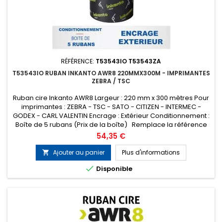
RÉFÉRENCE:
T53543IO T53543ZA
T53543IO RUBAN INKANTO AWR8 220MMX300M - IMPRIMANTES
ZEBRA / TSC
Ruban cire Inkanto AWR8 Largeur : 220 mm x 300 mètres Pour
imprimantes : ZEBRA - TSC - SATO - CITIZEN - INTERMEC -
GODEX - CARL VALENTIN Encrage : Extérieur Conditionnement :
Boîte de 5 rubans (Prix de la boîte) Remplace la référence
ARMOR T53543ZA
Prix
54,35 €
Ajouter au panier
Plus d'informations


Disponible