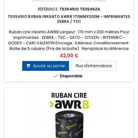
RÉFÉRENCE:
T53545IO T53545ZA
T53545IO RUBAN INKANTO AWR8 170MMX300M - IMPRIMANTES
ZEBRA / TSC
Ruban cire Inkanto AWR8 Largeur : 170 mm x 300 mètres Pour
imprimantes : ZEBRA - TSC - SATO - CITIZEN - INTERMEC -
GODEX - CARL VALENTIN Encrage : Extérieur Conditionnement :
Boîte de 5 rubans (Prix de la boîte) Remplace la référence
ARMOR T53545ZA
Prix
42,00 €
Ajouter au panier
Plus d'informations


Disponible