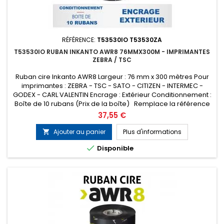
RÉFÉRENCE:
T53530IO T53530ZA
T53530IO RUBAN INKANTO AWR8 76MMX300M - IMPRIMANTES
ZEBRA / TSC
Ruban cire Inkanto AWR8 Largeur : 76 mm x 300 mètres Pour
imprimantes : ZEBRA - TSC - SATO - CITIZEN - INTERMEC -
GODEX - CARL VALENTIN Encrage : Extérieur Conditionnement :
Boîte de 10 rubans (Prix de la boîte) Remplace la référence
ARMOR T53530ZA
Prix
37,55 €
Ajouter au panier
Plus d'informations


Disponible