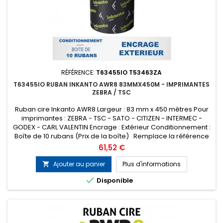
RÉFÉRENCE:
T63455IO T53463ZA
T63455IO RUBAN INKANTO AWR8 83MMX450M - IMPRIMANTES
ZEBRA / TSC
Ruban cire Inkanto AWR8 Largeur : 83 mm x 450 mètres Pour
imprimantes : ZEBRA - TSC - SATO - CITIZEN - INTERMEC -
GODEX - CARL VALENTIN Encrage : Extérieur Conditionnement :
Boîte de 10 rubans (Prix de la boîte) Remplace la référence
ARMOR T53463ZA
Prix
61,52 €
Ajouter au panier
Plus d'informations


Disponible