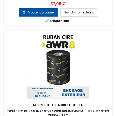
ARMOR T53550ZA
Prix
37,06 €
Ajouter au panier
Plus d'informations


Disponible
RÉFÉRENCE:
T63439IO T51115ZA
T63439IO RUBAN INKANTO AWR8 60MMX450M - IMPRIMANTES
ZEBRA / TSC