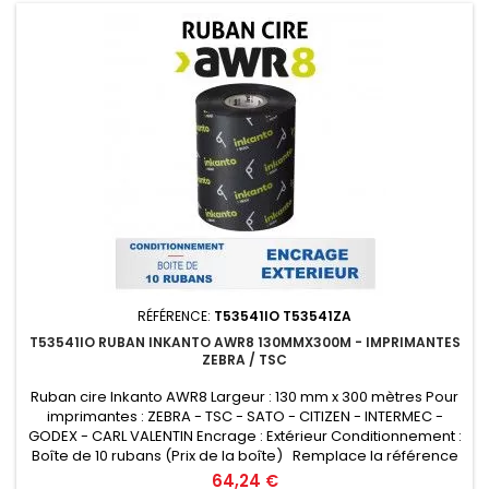
RÉFÉRENCE:
T53541IO T53541ZA
T53541IO RUBAN INKANTO AWR8 130MMX300M - IMPRIMANTES
ZEBRA / TSC
Ruban cire Inkanto AWR8 Largeur : 130 mm x 300 mètres Pour
imprimantes : ZEBRA - TSC - SATO - CITIZEN - INTERMEC -
GODEX - CARL VALENTIN Encrage : Extérieur Conditionnement :
Boîte de 10 rubans (Prix de la boîte) Remplace la référence
ARMOR T53541ZA
Prix
64,24 €