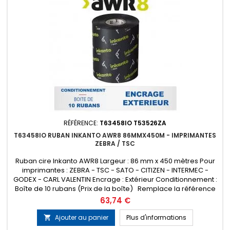
RÉFÉRENCE:
T63458IO T53526ZA
T63458IO RUBAN INKANTO AWR8 86MMX450M - IMPRIMANTES
ZEBRA / TSC
Ruban cire Inkanto AWR8 Largeur : 86 mm x 450 mètres Pour
imprimantes : ZEBRA - TSC - SATO - CITIZEN - INTERMEC -
GODEX - CARL VALENTIN Encrage : Extérieur Conditionnement :
Boîte de 10 rubans (Prix de la boîte) Remplace la référence
ARMOR T53526ZA
Prix
63,74 €
Ajouter au panier
Plus d'informations
