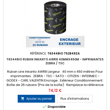
RÉFÉRENCE:
T63448IO T52849ZA
T63448IO RUBAN INKANTO AWR8 40MMX450M - IMPRIMANTES
ZEBRA / TSC
Ruban cire Inkanto AWR8 Largeur : 40 mm x 450 mètres Pour
imprimantes : ZEBRA - TSC - SATO - CITIZEN - INTERMEC -
GODEX - CARL VALENTIN Encrage : Extérieur Conditionnement :
Boîte de 25 rubans (Prix de la boîte) Remplace la référence
ARMOR T52849ZA
Prix
74,12 €
Ajouter au panier
Plus d'informations


Disponible