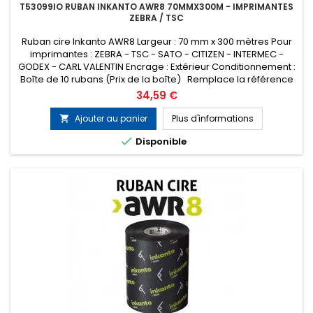
T53099IO RUBAN INKANTO AWR8 70MMX300M - IMPRIMANTES
ZEBRA / TSC
Ruban cire Inkanto AWR8 Largeur : 70 mm x 300 mètres Pour
imprimantes : ZEBRA - TSC - SATO - CITIZEN - INTERMEC -
GODEX - CARL VALENTIN Encrage : Extérieur Conditionnement :
Boîte de 10 rubans (Prix de la boîte) Remplace la référence
ARMOR T53099ZA
Prix
34,59 €
Ajouter au panier
Plus d'informations


Disponible