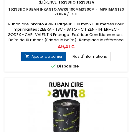
RÉFÉRENCE:
T52981IO T52981ZA
T52981IO RUBAN INKANTO AWR8 100MMX300M - IMPRIMANTES
ZEBRA / TSC
Ruban cire Inkanto AWR8 Largeur : 100 mm x 300 mètres Pour
imprimantes : ZEBRA - TSC - SATO - CITIZEN - INTERMEC -
GODEX - CARL VALENTIN Encrage : Extérieur Conditionnement :
Boîte de 10 rubans (Prix de la boîte) Remplace la référence
ARMOR T52981ZA
Prix
49,41 €
Ajouter au panier
Plus d'informations


Disponible