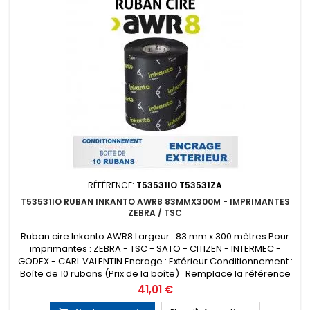
RÉFÉRENCE:
T53531IO T53531ZA
T53531IO RUBAN INKANTO AWR8 83MMX300M - IMPRIMANTES
ZEBRA / TSC
Ruban cire Inkanto AWR8 Largeur : 83 mm x 300 mètres Pour
imprimantes : ZEBRA - TSC - SATO - CITIZEN - INTERMEC -
GODEX - CARL VALENTIN Encrage : Extérieur Conditionnement :
Boîte de 10 rubans (Prix de la boîte) Remplace la référence
ARMOR T53531ZA
Prix
41,01 €