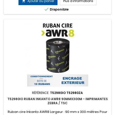
Ajouter au panier
Plus d'informations


Disponible
RÉFÉRENCE:
T52980IO T52980ZA
T52980IO RUBAN INKANTO AWR8 90MMX300M - IMPRIMANTES
ZEBRA / TSC
Ruban cire Inkanto AWR8 Largeur : 90 mm x 300 mètres Pour