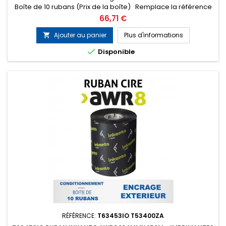
Boîte de 10 rubans (Prix de la boîte) Remplace la référence
ARMOR T52659ZA
Prix
66,71 €
Ajouter au panier
Plus d'informations


Disponible
RÉFÉRENCE:
T63453IO T53400ZA