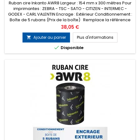
Ruban cire Inkanto AWR8 Largeur : 154 mm x 300 mètres Pour
imprimantes : ZEBRA - TSC - SATO - CITIZEN - INTERMEC -
GODEX - CARL VALENTIN Encrage : Extérieur Conditionnement :
Boîte de 5 rubans (Prix de la boîte) Remplace la référence
ARMOR T53482ZA
Prix
38,05 €
Ajouter au panier
Plus d'informations


Disponible