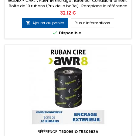
GODEX - CARL VALENTIN Encrage : Extérieur Conditionnement :
Boîte de 10 rubans (Prix de la boîte) Remplace la référence
ARMOR T54060ZA
Prix
32,12 €
Ajouter au panier
Plus d'informations


Disponible
RÉFÉRENCE:
T53099IO T53099ZA