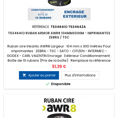
RÉFÉRENCE:
T53464IO T53464ZA
T53464IO RUBAN ARMOR AWR8 104MMX300M - IMPRIMANTES
ZEBRA / TSC
Ruban cire Inkanto AWR8 Largeur : 104 mm x 300 mètres Pour
imprimantes : ZEBRA - TSC - SATO - CITIZEN - INTERMEC -
GODEX - CARL VALENTIN Encrage : Extérieur Conditionnement :
Boîte de 10 rubans (Prix de la boîte) Remplace la référence
ARMOR T53464ZA
Prix
51,39 €
Ajouter au panier
Plus d'informations


Disponible