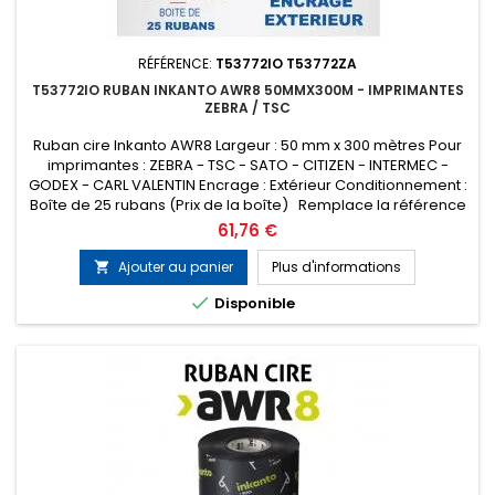
RÉFÉRENCE:
T53772IO T53772ZA
T53772IO RUBAN INKANTO AWR8 50MMX300M - IMPRIMANTES
ZEBRA / TSC
Ruban cire Inkanto AWR8 Largeur : 50 mm x 300 mètres Pour
imprimantes : ZEBRA - TSC - SATO - CITIZEN - INTERMEC -
GODEX - CARL VALENTIN Encrage : Extérieur Conditionnement :
Boîte de 25 rubans (Prix de la boîte) Remplace la référence
ARMOR T53772ZA
Prix
61,76 €
Ajouter au panier
Plus d'informations


Disponible