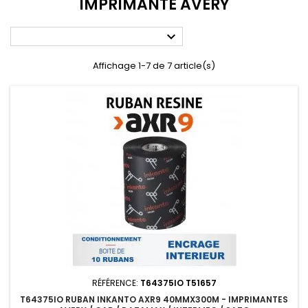
IMPRIMANTE AVERY

Affichage 1-7 de 7 article(s)
RÉFÉRENCE:
T64375IO T51657
T64375IO RUBAN INKANTO AXR9 40MMX300M - IMPRIMANTES