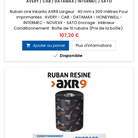
AVERY / CAB / DATAMAX / INTERMEC / SATO
Ruban cire Inkanto AXR9 Largeur : 40 mm x 300 mètres Pour
imprimantes : AVERY - CAB - DATAMAX - HONEYWELL -
INTERMEC - NOVEXX - SATO Encrage : Intérieur
Conditionnement : Boîte de 10 rubans (Prix de la boîte)
Remplace la référence ARMOR T51657
Prix
107,20 €
Ajouter au panier
Plus d'informations


Disponible