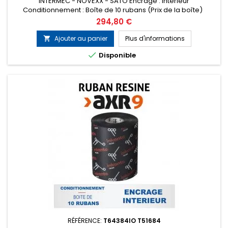
INTERMEC - NOVEXX - SATO Encrage : Intérieur
Conditionnement : Boîte de 10 rubans (Prix de la boîte)
Remplace la référence ARMOR T51683
Prix
294,80 €
Ajouter au panier
Plus d'informations


Disponible
RÉFÉRENCE:
T64384IO T51684