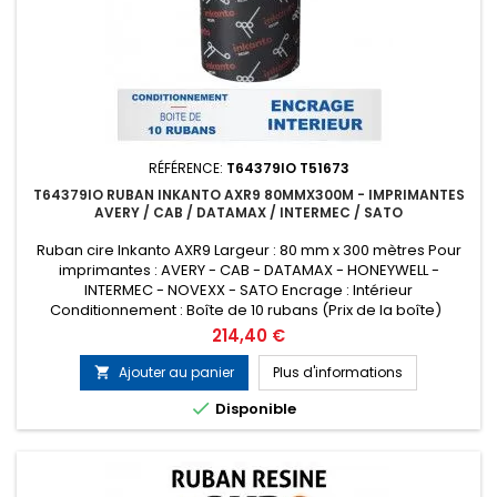
RÉFÉRENCE:
T64379IO T51673
T64379IO RUBAN INKANTO AXR9 80MMX300M - IMPRIMANTES
AVERY / CAB / DATAMAX / INTERMEC / SATO
Ruban cire Inkanto AXR9 Largeur : 80 mm x 300 mètres Pour
imprimantes : AVERY - CAB - DATAMAX - HONEYWELL -
INTERMEC - NOVEXX - SATO Encrage : Intérieur
Conditionnement : Boîte de 10 rubans (Prix de la boîte)
Remplace la référence ARMOR T51673
Prix
214,40 €
Ajouter au panier
Plus d'informations


Disponible