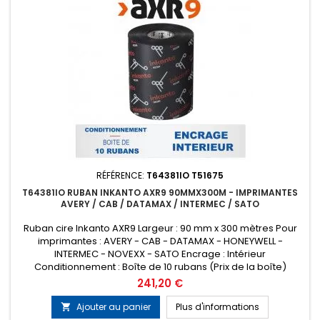
RÉFÉRENCE:
T64381IO T51675
T64381IO RUBAN INKANTO AXR9 90MMX300M - IMPRIMANTES
AVERY / CAB / DATAMAX / INTERMEC / SATO
Ruban cire Inkanto AXR9 Largeur : 90 mm x 300 mètres Pour
imprimantes : AVERY - CAB - DATAMAX - HONEYWELL -
INTERMEC - NOVEXX - SATO Encrage : Intérieur
Conditionnement : Boîte de 10 rubans (Prix de la boîte)
ATTENTION : MINIMUM DE COMMANDE 5 BOITES DE 10 RUBANS
Prix
241,20 €
Remplace la référence ARMOR T51675
Ajouter au panier
Plus d'informations
