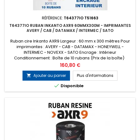
RÉFÉRENCE:
T64377IO T51663
T64377IO RUBAN INKANTO AXR9 60MMX300M - IMPRIMANTES
AVERY / CAB / DATAMAX / INTERMEC / SATO
Ruban cire Inkanto AXR9 Largeur : 60 mm x 300 mètres Pour
imprimantes : AVERY - CAB - DATAMAX - HONEYWELL -
INTERMEC - NOVEXX - SATO Encrage : Intérieur
Conditionnement : Boîte de 10 rubans (Prix de la boîte)
Remplace la référence ARMOR T51663
Prix
160,80 €
Ajouter au panier
Plus d'informations


Disponible