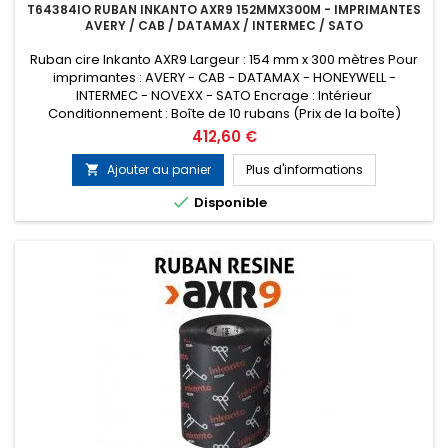
T64384IO RUBAN INKANTO AXR9 152MMX300M - IMPRIMANTES
AVERY / CAB / DATAMAX / INTERMEC / SATO
Ruban cire Inkanto AXR9 Largeur : 154 mm x 300 mètres Pour
imprimantes : AVERY - CAB - DATAMAX - HONEYWELL -
INTERMEC - NOVEXX - SATO Encrage : Intérieur
Conditionnement : Boîte de 10 rubans (Prix de la boîte)
ATTENTION : MINIMUM DE COMMANDE 5 BOITES DE 10 RUBANS
Prix
412,60 €
Remplace la référence ARMOR T51684
Ajouter au panier
Plus d'informations


Disponible