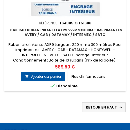
RÉFÉRENCE:
T64385IO T51686
T64385IO RUBAN INKANTO AXR9 222MMX300M - IMPRIMANTES
AVERY / CAB / DATAMAX / INTERMEC / SATO
Ruban cire Inkanto AXR9 Largeur : 220 mm x 300 mètres Pour
imprimantes : AVERY - CAB - DATAMAX - HONEYWELL -
INTERMEC - NOVEXX - SATO Encrage : Intérieur
Conditionnement : Boîte de 10 rubans (Prix de la boîte)
Remplace la référence ARMOR T51686
Prix
589,50 €
Ajouter au panier
Plus d'informations


Disponible
RETOUR EN HAUT
