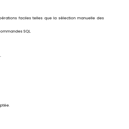
rations faciles telles que la sélection manuelle des
es commandes SQL.
.
aptée.