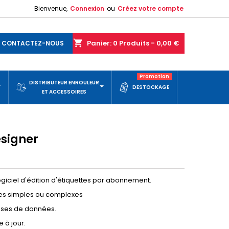
Bienvenue,
Connexion
ou
Créez votre compte
shopping_cart
Panier:
0
Produits - 0,00 €
CONTACTEZ-NOUS
Promotion
DISTRIBUTEUR ENROULEUR
DESTOCKAGE
ET ACCESSOIRES
esigner
Logiciel d'édition d'étiquettes par abonnement.
ttes simples ou complexes
ases de données.
 à jour.