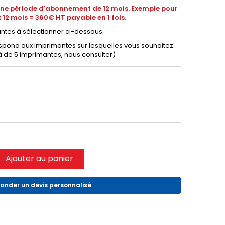
 une période d'abonnement de 12 mois. Exemple pour
x 12 mois = 360€ HT payable en 1 fois.
ntes à sélectionner ci-dessous.
pond aux imprimantes sur lesquelles vous souhaitez
à de 5 imprimantes, nous consulter)
Ajouter au panier
nder un devis personnalisé