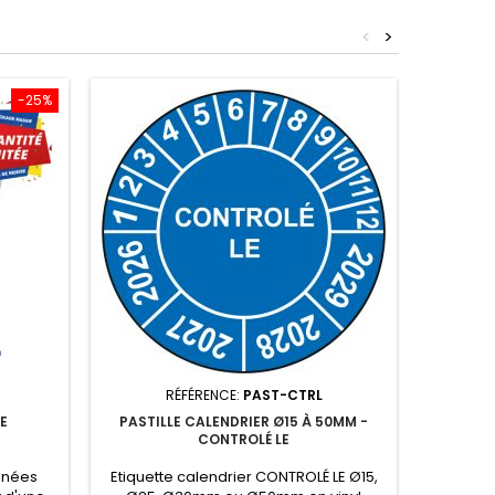
<
>
-25%
RÉFÉRENCE:
PAST-CTRL
R
E
PASTILLE CALENDRIER Ø15 À 50MM -
LABEL
CONTROLÉ LE
égnées
Etiquette calendrier CONTROLÉ LE Ø15,
LABELVIE