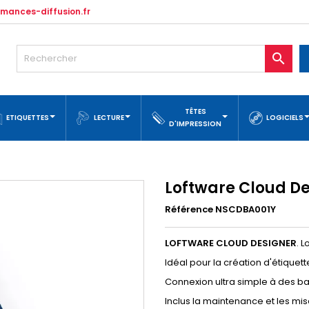
mances-diffusion.fr

TÊTES
ETIQUETTES
LECTURE
LOGICIELS
D'IMPRESSION
Loftware Cloud D
Référence NSCDBA001Y
LOFTWARE CLOUD DESIGNER
. 
Idéal pour la création d'étique
Connexion ultra simple à des b
Inclus la maintenance et les mise