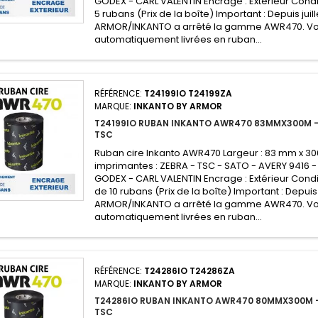
GODEX - CARL VALENTIN Encrage : Extérieur Condi
5 rubans (Prix de la boîte) Important : Depuis juill
ARMOR/INKANTO a arrêté la gamme AWR470. V
automatiquement livrées en ruban...
RÉFÉRENCE:
T24199IO T24199ZA
MARQUE:
INKANTO BY ARMOR
T24199IO RUBAN INKANTO AWR470 83MMX300M -
TSC
Ruban cire Inkanto AWR470 Largeur : 83 mm x 3
imprimantes : ZEBRA - TSC - SATO - AVERY 9416 -
GODEX - CARL VALENTIN Encrage : Extérieur Condi
de 10 rubans (Prix de la boîte) Important : Depuis 
ARMOR/INKANTO a arrêté la gamme AWR470. V
automatiquement livrées en ruban...
RÉFÉRENCE:
T24286IO T24286ZA
MARQUE:
INKANTO BY ARMOR
T24286IO RUBAN INKANTO AWR470 80MMX300M -
TSC