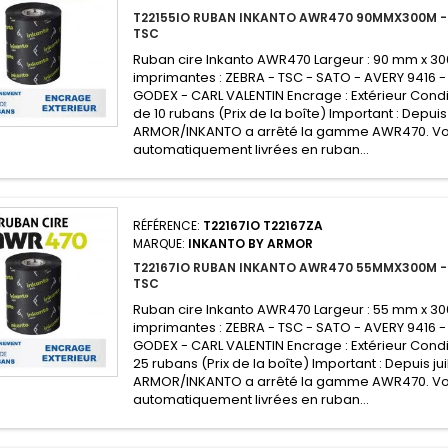
T22155IO RUBAN INKANTO AWR470 90MMX300M -
TSC
Ruban cire Inkanto AWR470 Largeur : 90 mm x 3
imprimantes : ZEBRA - TSC - SATO - AVERY 9416 -
GODEX - CARL VALENTIN Encrage : Extérieur Condi
de 10 rubans (Prix de la boîte) Important : Depuis 
ARMOR/INKANTO a arrêté la gamme AWR470. V
automatiquement livrées en ruban...
RÉFÉRENCE:
T22167IO T22167ZA
MARQUE:
INKANTO BY ARMOR
T22167IO RUBAN INKANTO AWR470 55MMX300M -
TSC
Ruban cire Inkanto AWR470 Largeur : 55 mm x 3
imprimantes : ZEBRA - TSC - SATO - AVERY 9416 -
GODEX - CARL VALENTIN Encrage : Extérieur Condi
25 rubans (Prix de la boîte) Important : Depuis jui
ARMOR/INKANTO a arrêté la gamme AWR470. V
automatiquement livrées en ruban...