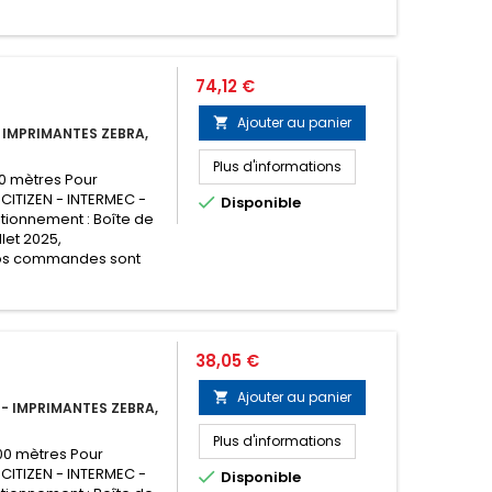
Prix
74,12 €
Ajouter au panier

 IMPRIMANTES ZEBRA,
Plus d'informations
00 mètres Pour
 CITIZEN - INTERMEC -

Disponible
tionnement : Boîte de
llet 2025,
os commandes sont
Prix
38,05 €
Ajouter au panier

- IMPRIMANTES ZEBRA,
Plus d'informations
00 mètres Pour
 CITIZEN - INTERMEC -

Disponible