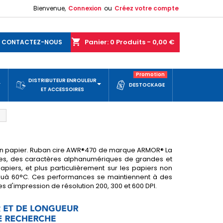
Bienvenue,
Connexion
ou
Créez votre compte
shopping_cart
Panier:
0
Produits - 0,00 €
CONTACTEZ-NOUS
Promotion
DISTRIBUTEUR ENROULEUR
DESTOCKAGE
ET ACCESSOIRES
 en papier. Ruban cire AWR®470 de marque ARMOR® La
rres, des caractères alphanumériques de grandes et
apiers, et plus particulièrement sur les papiers non
squà 60°C. Ces performances se maintiennent à des
 d'impression de résolution 200, 300 et 600 DPI.