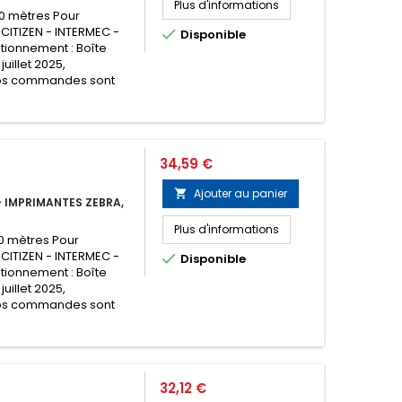
Plus d'informations
00 mètres Pour
 CITIZEN - INTERMEC -

Disponible
tionnement : Boîte
juillet 2025,
os commandes sont
Prix
34,59 €
Ajouter au panier

 IMPRIMANTES ZEBRA,
Plus d'informations
0 mètres Pour
 CITIZEN - INTERMEC -

Disponible
tionnement : Boîte
juillet 2025,
os commandes sont
Prix
32,12 €