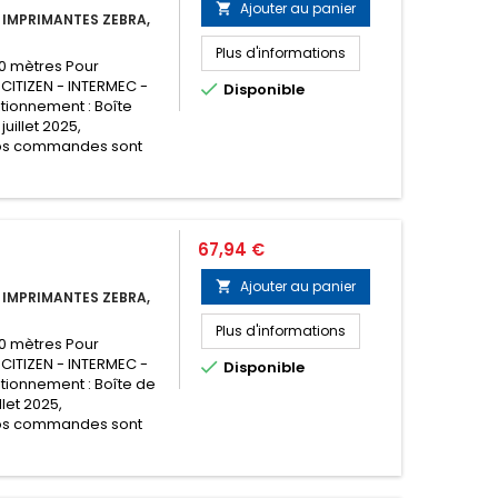
Ajouter au panier

 IMPRIMANTES ZEBRA,
Plus d'informations
00 mètres Pour
 CITIZEN - INTERMEC -

Disponible
tionnement : Boîte
juillet 2025,
os commandes sont
Prix
67,94 €
Ajouter au panier

 IMPRIMANTES ZEBRA,
Plus d'informations
00 mètres Pour
 CITIZEN - INTERMEC -

Disponible
tionnement : Boîte de
llet 2025,
os commandes sont