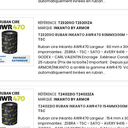
automatiquement livrées en ruban...
RÉFÉRENCE:
T23201IO T23201ZA
MARQUE:
INKANTO BY ARMOR
T23201IO RUBAN INKANTO AWR470 60MMX300M -
TSC
Ruban cire Inkanto AWR470 Largeur : 60 mm x 3
imprimantes : ZEBRA - TSC - SATO - AVERY 9416 -
GODEX - CARL VALENTIN Encrage : Extérieur Condi
25 rubans (Prix de la boîte) Important : Depuis jui
ARMOR/INKANTO a arrêté la gamme AWR470. V
automatiquement livrées en ruban...
RÉFÉRENCE:
T24022IO T24022ZA
MARQUE:
INKANTO BY ARMOR
T24022IO RUBAN INKANTO AWR470 154MMX300M 
TSC
Ruban cire Inkanto AWR470 Largeur : 154 mm x 3
imprimantes : ZEBRA - TSC - SATO - AVERY 9416 -