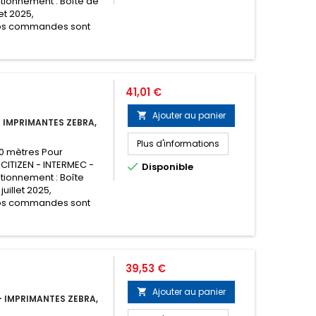
tionnement : Boîte de
et 2025,
os commandes sont
Prix
41,01 €
Ajouter au panier

 IMPRIMANTES ZEBRA,
Plus d'informations
00 mètres Pour
 CITIZEN - INTERMEC -

Disponible
tionnement : Boîte
juillet 2025,
os commandes sont
Prix
39,53 €
Ajouter au panier

 IMPRIMANTES ZEBRA,