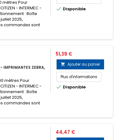
0 mètres Pour
 CITIZEN - INTERMEC -

Disponible
tionnement : Boîte
juillet 2025,
os commandes sont
Prix
51,39 €
Ajouter au panier

- IMPRIMANTES ZEBRA,
Plus d'informations
00 mètres Pour
 CITIZEN - INTERMEC -

Disponible
tionnement : Boîte
juillet 2025,
os commandes sont
Prix
44,47 €