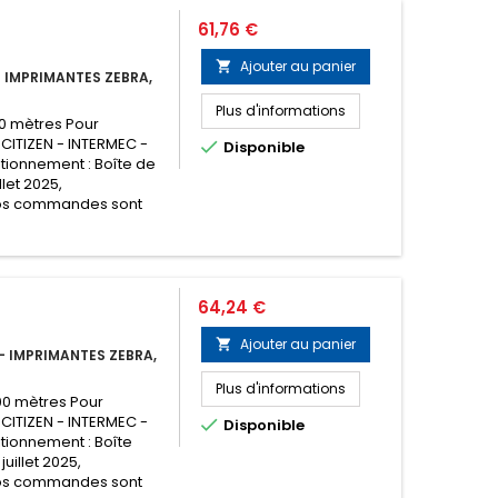
Prix
61,76 €
Ajouter au panier

 IMPRIMANTES ZEBRA,
Plus d'informations
00 mètres Pour
 CITIZEN - INTERMEC -

Disponible
tionnement : Boîte de
llet 2025,
os commandes sont
Prix
64,24 €
Ajouter au panier

 IMPRIMANTES ZEBRA,
Plus d'informations
00 mètres Pour
 CITIZEN - INTERMEC -

Disponible
tionnement : Boîte
juillet 2025,
os commandes sont