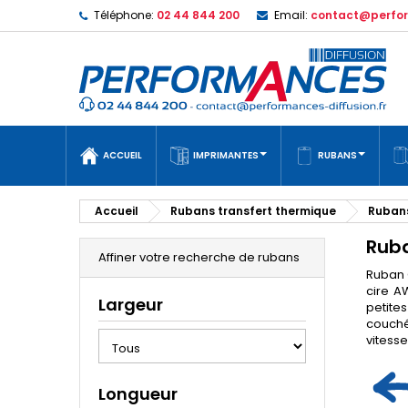
Téléphone:
02 44 844 200
Email:
contact@perfor
ACCUEIL
IMPRIMANTES
RUBANS
Accueil
Rubans transfert thermique
Rubans
Rub
Affiner votre recherche de rubans
Ruban 
cire A
Largeur
petite
couché
vitess
Longueur