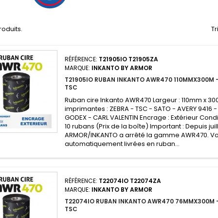
produits.
Tr
RÉFÉRENCE:
T21905IO T21905ZA
MARQUE:
INKANTO BY ARMOR
T21905IO RUBAN INKANTO AWR470 110MMX300M -
TSC
Ruban cire Inkanto AWR470 Largeur : 110mm x 30
imprimantes : ZEBRA - TSC - SATO - AVERY 9416 -
GODEX - CARL VALENTIN Encrage : Extérieur Condi
10 rubans (Prix de la boîte) Important : Depuis juil
ARMOR/INKANTO a arrêté la gamme AWR470. V
automatiquement livrées en ruban...
RÉFÉRENCE:
T22074IO T22074ZA
MARQUE:
INKANTO BY ARMOR
T22074IO RUBAN INKANTO AWR470 76MMX300M -
TSC