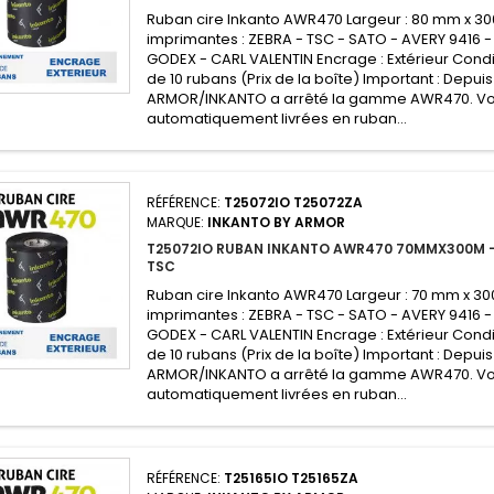
Ruban cire Inkanto AWR470 Largeur : 80 mm x 3
imprimantes : ZEBRA - TSC - SATO - AVERY 9416 -
GODEX - CARL VALENTIN Encrage : Extérieur Condi
de 10 rubans (Prix de la boîte) Important : Depuis 
ARMOR/INKANTO a arrêté la gamme AWR470. V
automatiquement livrées en ruban...
RÉFÉRENCE:
T25072IO T25072ZA
MARQUE:
INKANTO BY ARMOR
T25072IO RUBAN INKANTO AWR470 70MMX300M -
TSC
Ruban cire Inkanto AWR470 Largeur : 70 mm x 30
imprimantes : ZEBRA - TSC - SATO - AVERY 9416 -
GODEX - CARL VALENTIN Encrage : Extérieur Condi
de 10 rubans (Prix de la boîte) Important : Depuis 
ARMOR/INKANTO a arrêté la gamme AWR470. V
automatiquement livrées en ruban...
RÉFÉRENCE:
T25165IO T25165ZA