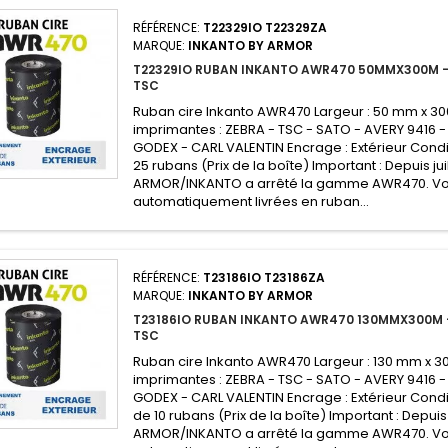
RÉFÉRENCE:
T22329IO T22329ZA
MARQUE:
INKANTO BY ARMOR
T22329IO RUBAN INKANTO AWR470 50MMX300M -
TSC
Ruban cire Inkanto AWR470 Largeur : 50 mm x 3
imprimantes : ZEBRA - TSC - SATO - AVERY 9416 -
GODEX - CARL VALENTIN Encrage : Extérieur Condi
25 rubans (Prix de la boîte) Important : Depuis jui
ARMOR/INKANTO a arrêté la gamme AWR470. V
automatiquement livrées en ruban...
RÉFÉRENCE:
T23186IO T23186ZA
MARQUE:
INKANTO BY ARMOR
T23186IO RUBAN INKANTO AWR470 130MMX300M -
TSC
Ruban cire Inkanto AWR470 Largeur : 130 mm x 3
imprimantes : ZEBRA - TSC - SATO - AVERY 9416 -
GODEX - CARL VALENTIN Encrage : Extérieur Condi
de 10 rubans (Prix de la boîte) Important : Depuis 
ARMOR/INKANTO a arrêté la gamme AWR470. V