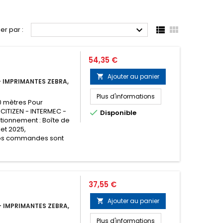



ier par :
Prix
54,35 €
Ajouter au panier

 IMPRIMANTES ZEBRA,
Plus d'informations
0 mètres Pour
 CITIZEN - INTERMEC -

Disponible
tionnement : Boîte de
let 2025,
os commandes sont
Prix
37,55 €
Ajouter au panier

 IMPRIMANTES ZEBRA,
Plus d'informations