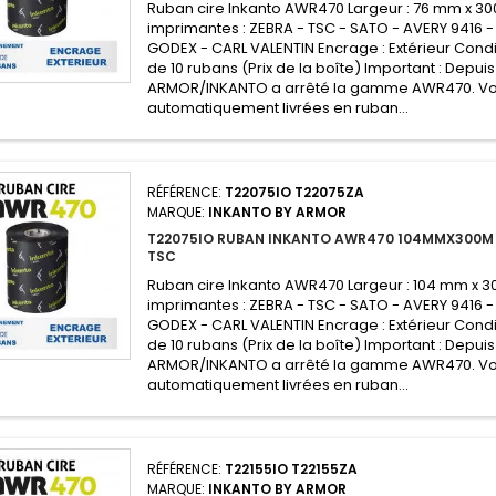
Ruban cire Inkanto AWR470 Largeur : 76 mm x 30
imprimantes : ZEBRA - TSC - SATO - AVERY 9416 -
GODEX - CARL VALENTIN Encrage : Extérieur Condi
de 10 rubans (Prix de la boîte) Important : Depuis 
ARMOR/INKANTO a arrêté la gamme AWR470. V
automatiquement livrées en ruban...
RÉFÉRENCE:
T22075IO T22075ZA
MARQUE:
INKANTO BY ARMOR
T22075IO RUBAN INKANTO AWR470 104MMX300M 
TSC
Ruban cire Inkanto AWR470 Largeur : 104 mm x 3
imprimantes : ZEBRA - TSC - SATO - AVERY 9416 -
GODEX - CARL VALENTIN Encrage : Extérieur Condi
de 10 rubans (Prix de la boîte) Important : Depuis 
ARMOR/INKANTO a arrêté la gamme AWR470. V
automatiquement livrées en ruban...
RÉFÉRENCE:
T22155IO T22155ZA
MARQUE:
INKANTO BY ARMOR