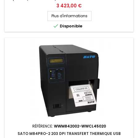
personnalisé
Prix
3 423,00 €
Plus d'informations

Disponible
RÉFÉRENCE:
WWM842002-WWCL45020
SATO M84PRO-2 203 DPI TRANSFERT THERMIQUE USB