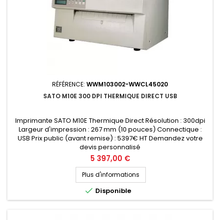
RÉFÉRENCE:
WWM103002-WWCL45020
SATO M10E 300 DPI THERMIQUE DIRECT USB
Imprimante SATO M10E Thermique Direct Résolution : 300dpi
Largeur d'impression : 267 mm (10 pouces) Connectique :
USB Prix public (avant remise) : 5397€ HT Demandez votre
devis personnalisé
Prix
5 397,00 €
Plus d'informations

Disponible