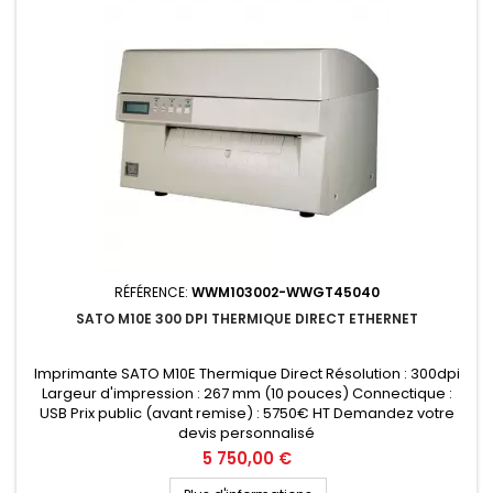
RÉFÉRENCE:
WWM103002-WWGT45040
SATO M10E 300 DPI THERMIQUE DIRECT ETHERNET
Imprimante SATO M10E Thermique Direct Résolution : 300dpi
Largeur d'impression : 267 mm (10 pouces) Connectique :
USB Prix public (avant remise) : 5750€ HT Demandez votre
devis personnalisé
Prix
5 750,00 €