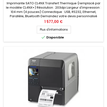
Imprimante SATO CL4NX Transfert Thermique (remplacé par
le modèle CL4NX+) Résolution : 203dpi Largeur d'impression :
104 mm (4 pouces) Connectique : USB, RS232, Ethernet,
Parallèle, Bluetooth Demandez votre devis personnalisé
Prix
1 577,00 €
Plus d'informations

Disponible