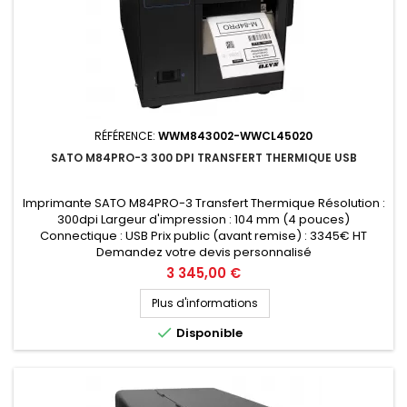
RÉFÉRENCE:
WWM843002-WWCL45020
SATO M84PRO-3 300 DPI TRANSFERT THERMIQUE USB
Imprimante SATO M84PRO-3 Transfert Thermique Résolution :
300dpi Largeur d'impression : 104 mm (4 pouces)
Connectique : USB Prix public (avant remise) : 3345€ HT
Demandez votre devis personnalisé
Prix
3 345,00 €
Plus d'informations

Disponible