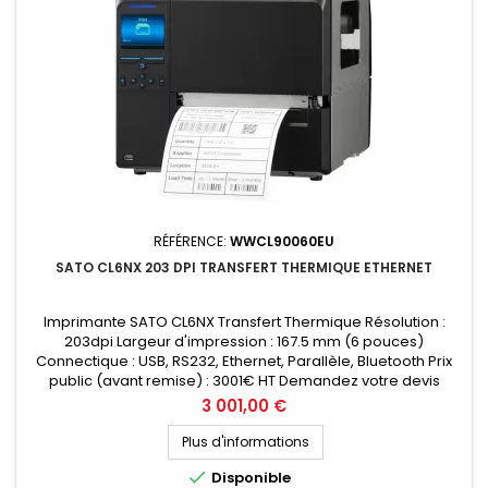
RÉFÉRENCE:
WWCL90060EU
SATO CL6NX 203 DPI TRANSFERT THERMIQUE ETHERNET
Imprimante SATO CL6NX Transfert Thermique Résolution :
203dpi Largeur d'impression : 167.5 mm (6 pouces)
Connectique : USB, RS232, Ethernet, Parallèle, Bluetooth Prix
public (avant remise) : 3001€ HT Demandez votre devis
personnalisé
Prix
3 001,00 €
Plus d'informations

Disponible