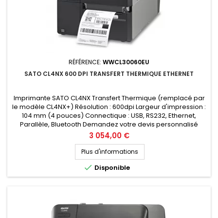
RÉFÉRENCE:
WWCL30060EU
SATO CL4NX 600 DPI TRANSFERT THERMIQUE ETHERNET
Imprimante SATO CL4NX Transfert Thermique (remplacé par
le modèle CL4NX+) Résolution : 600dpi Largeur d'impression :
104 mm (4 pouces) Connectique : USB, RS232, Ethernet,
Parallèle, Bluetooth Demandez votre devis personnalisé
Prix
3 054,00 €
Plus d'informations

Disponible