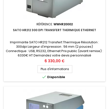
RÉFÉRENCE:
WWHR20002
SATO HR212 300 DPI TRANSFERT THERMIQUE ETHERNET
Imprimante SATO HR212 Transfert Thermique Résolution :
300dpi Largeur d'impression : 56 mm (2 pouces)
Connectique : USB, RS232, Ethernet Prix public (avant remise) :
6330€ HT Demandez votre devis personnalisé
Prix
6 330,00 €
Plus d'informations

Disponible