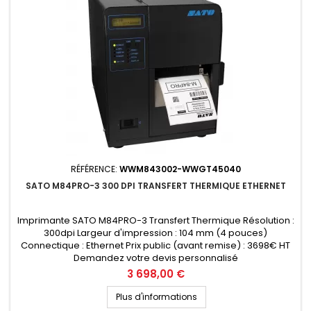
RÉFÉRENCE:
WWM843002-WWGT45040
SATO M84PRO-3 300 DPI TRANSFERT THERMIQUE ETHERNET
Imprimante SATO M84PRO-3 Transfert Thermique Résolution :
300dpi Largeur d'impression : 104 mm (4 pouces)
Connectique : Ethernet Prix public (avant remise) : 3698€ HT
Demandez votre devis personnalisé
Prix
3 698,00 €
Plus d'informations