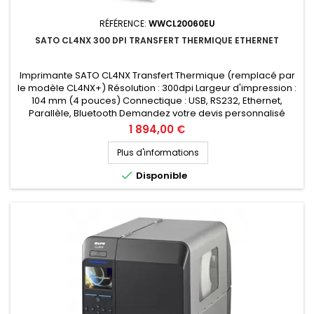
RÉFÉRENCE:
WWCL20060EU
SATO CL4NX 300 DPI TRANSFERT THERMIQUE ETHERNET
Imprimante SATO CL4NX Transfert Thermique (remplacé par
le modèle CL4NX+) Résolution : 300dpi Largeur d'impression :
104 mm (4 pouces) Connectique : USB, RS232, Ethernet,
Parallèle, Bluetooth Demandez votre devis personnalisé
Prix
1 894,00 €
Plus d'informations

Disponible