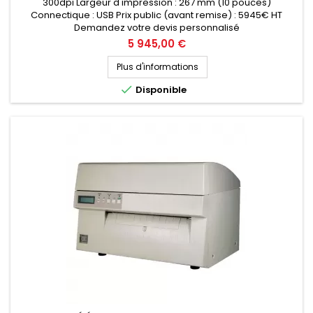
300dpi Largeur d'impression : 267 mm (10 pouces)
Connectique : USB Prix public (avant remise) : 5945€ HT
Demandez votre devis personnalisé
Prix
5 945,00 €
Plus d'informations

Disponible