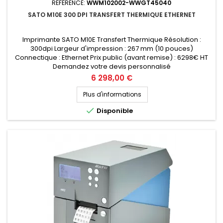
RÉFÉRENCE:
WWM102002-WWGT45040
SATO M10E 300 DPI TRANSFERT THERMIQUE ETHERNET
Imprimante SATO M10E Transfert Thermique Résolution :
300dpi Largeur d'impression : 267 mm (10 pouces)
Connectique : Ethernet Prix public (avant remise) : 6298€ HT
Demandez votre devis personnalisé
Prix
6 298,00 €
Plus d'informations

Disponible