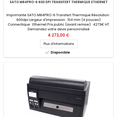
SATO M84PRO-6 600 DPI TRANSFERT THERMIQUE ETHERNET
Imprimante SATO M84PRO-6 Transfert Thermique Résolution :
600dpi Largeur d'impression : 104 mm (4 pouces)
Connectique : Ethernet Prix public (avant remise) : 4273€ HT
Demandez votre devis personnalisé
Prix
4 273,00 €
Plus d'informations

Disponible