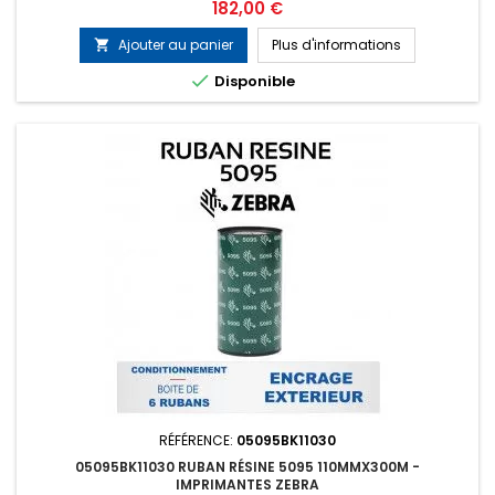
Pax4, 170 Pax4, 110Xi4, 140Xi4, 170Xi4, 220Xi4 etc... Encrage :
Prix
182,00 €
Extérieur Conditionnement : Boîte de 6 rubans (Prix...
Ajouter au panier
Plus d'informations


Disponible
RÉFÉRENCE:
05095BK11030
05095BK11030 RUBAN RÉSINE 5095 110MMX300M -
IMPRIMANTES ZEBRA