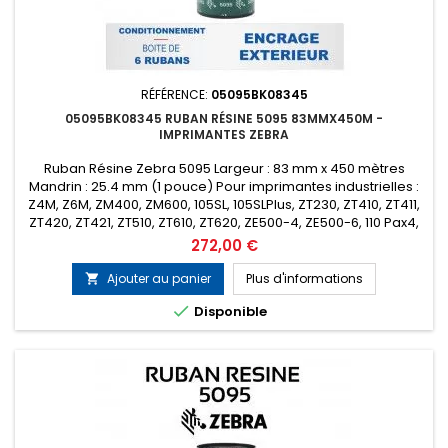
RÉFÉRENCE:
05095BK08345
05095BK08345 RUBAN RÉSINE 5095 83MMX450M -
IMPRIMANTES ZEBRA
Ruban Résine Zebra 5095 Largeur : 83 mm x 450 mètres
Mandrin : 25.4 mm (1 pouce) Pour imprimantes industrielles :
Z4M, Z6M, ZM400, ZM600, 105SL, 105SLPlus, ZT230, ZT410, ZT411,
ZT420, ZT421, ZT510, ZT610, ZT620, ZE500-4, ZE500-6, 110 Pax4,
170 Pax4, 110Xi4, 140Xi4, 170Xi4, 220Xi4 etc... Encrage : Extérieur
Prix
272,00 €
Conditionnement : Boîte de 6 rubans (Prix de la...
Ajouter au panier
Plus d'informations


Disponible