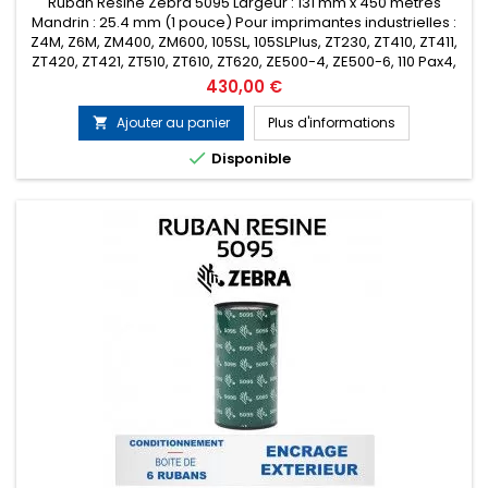
Ruban Résine Zebra 5095 Largeur : 131 mm x 450 mètres
Mandrin : 25.4 mm (1 pouce) Pour imprimantes industrielles :
Z4M, Z6M, ZM400, ZM600, 105SL, 105SLPlus, ZT230, ZT410, ZT411,
ZT420, ZT421, ZT510, ZT610, ZT620, ZE500-4, ZE500-6, 110 Pax4,
170 Pax4, 110Xi4, 140Xi4, 170Xi4, 220Xi4 etc... Encrage : Extérieur
Prix
430,00 €
Conditionnement : Boîte de 6 rubans (Prix de la...
Ajouter au panier
Plus d'informations


Disponible