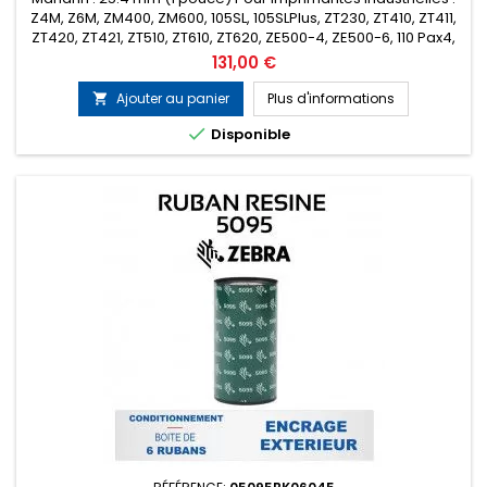
Z4M, Z6M, ZM400, ZM600, 105SL, 105SLPlus, ZT230, ZT410, ZT411,
ZT420, ZT421, ZT510, ZT610, ZT620, ZE500-4, ZE500-6, 110 Pax4,
170 Pax4, 110Xi4, 140Xi4, 170Xi4, 220Xi4 etc... Encrage : Extérieur
Prix
131,00 €
Conditionnement : Boîte de 6 rubans (Prix de la...
Ajouter au panier
Plus d'informations


Disponible