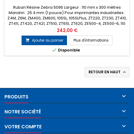
Ruban Résine Zebra 5095 Largeur : 110 mm x 300 mètres
Mandrin : 25.4 mm (1 pouce) Pour imprimantes industrielles :
Z4M, Z6M, ZM400, ZM600, 105SL, 105SLPlus, ZT220, ZT230, ZT410,
ZT411, ZT420, ZT421, ZT510, ZT610, ZT620, ZE500-4, ZE500-6, 110
Pax4, 170 Pax4, 110Xi4, 140Xi4, 170Xi4, 220Xi4 etc... Encrage :
Prix
242,00 €
Extérieur Conditionnement : Boîte de 6 rubans...
Ajouter au panier
Plus d'informations


Disponible
RETOUR EN HAUT


PRODUITS

NOTRE SOCIÉTÉ

VOTRE COMPTE