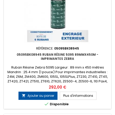
RÉFÉRENCE:
05095BK08945
05095BK08945 RUBAN RÉSINE 5095 89MMX450M -
IMPRIMANTES ZEBRA
Ruban Résine Zebra 5095 Largeur : 89 mm x 450 mètres
Mandrin : 25.4 mm (1 pouce) Pour imprimantes industrielles :
Z4M, Z6M, ZM400, ZM600, 105SL, 105SLPlus, ZT230, ZT410, ZT411,
ZT420, ZT421, ZT510, ZT610, ZT620, ZE500-4, ZE500-6, 110 Pax4,
170 Pax4, 110Xi4, 140Xi4, 170Xi4, 220Xi4 etc... Encrage : Extérieur
Prix
292,00 €
Conditionnement : Boîte de 6 rubans (Prix de la...
Ajouter au panier
Plus d'informations


Disponible