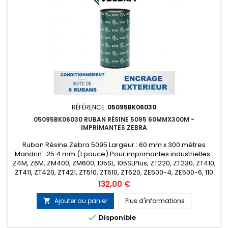
RÉFÉRENCE:
05095BK06030
05095BK06030 RUBAN RÉSINE 5095 60MMX300M -
IMPRIMANTES ZEBRA
Ruban Résine Zebra 5095 Largeur : 60 mm x 300 mètres
Mandrin : 25.4 mm (1 pouce) Pour imprimantes industrielles :
Z4M, Z6M, ZM400, ZM600, 105SL, 105SLPlus, ZT220, ZT230, ZT410,
ZT411, ZT420, ZT421, ZT510, ZT610, ZT620, ZE500-4, ZE500-6, 110
Pax4, 170 Pax4, 110Xi4, 140Xi4, 170Xi4, 220Xi4 etc... Encrage :
Prix
132,00 €
Extérieur Conditionnement : Boîte de 6 rubans (Prix...
Ajouter au panier
Plus d'informations


Disponible