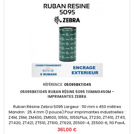
RÉFÉRENCE:
05095BK11045
05095BK11045 RUBAN RÉSINE 5095 110MMX450M -
IMPRIMANTES ZEBRA
Ruban Résine Zebra 5095 Largeur : 110 mm x 450 mètres
Mandrin : 25.4 mm (1 pouce) Pour imprimantes industrielles :
Z4M, Z6M, ZM400, ZM600, 105SL, 105SLPlus, ZT230, ZT410, ZT411,
ZT420, ZT421, ZT510, ZT610, ZT620, ZE500-4, ZE500-6, 110 Pax4,
170 Pax4, 110Xi4, 140Xi4, 170Xi4, 220Xi4 etc... Encrage : Extérieur
Prix
361,00 €
Conditionnement : Boîte de 6 rubans (Prix de la...