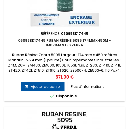
RÉFÉRENCE:
05095BK17445
05095BK17445 RUBAN RÉSINE 5095 174MMX450M -
IMPRIMANTES ZEBRA
Ruban Résine Zebra 5095 Largeur : 174 mm x 450 mètres
Mandrin : 25.4 mm (1 pouce) Pour imprimantes industrielles :
Z4M, Z6M, ZM400, ZM600, 105SL, 105SLPlus, ZT230, ZT410, ZT411,
ZT420, ZT421, ZT510, ZT610, ZT620, ZE500-4, ZE500-6, 110 Pax4,
170 Pax4, 110Xi4, 140Xi4, 170Xi4, 220Xi4 etc... Encrage : Extérieur
Prix
571,00 €
Conditionnement : Boîte de 6 rubans (Prix de la...
Ajouter au panier
Plus d'informations


Disponible