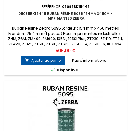
RÉFÉRENCE:
05095BK15445
05095BK15445 RUBAN RÉSINE 5095 154MMX450M -
IMPRIMANTES ZEBRA
Ruban Résine Zebra 5095 Largeur : 154 mm x 450 mètres
Mandrin : 25.4 mm (1 pouce) Pour imprimantes industrielles :
Z4M, Z6M, ZM400, ZM600, 105SL, 105SLPlus, ZT230, ZT410, ZT411,
ZT420, ZT421, ZT510, ZT610, ZT620, ZE500-4, ZE500-6, 110 Pax4,
170 Pax4, 110Xi4, 140Xi4, 170Xi4, 220Xi4 etc... Encrage : Extérieur
Prix
505,00 €
Conditionnement : Boîte de 6 rubans (Prix de la...
Ajouter au panier
Plus d'informations


Disponible