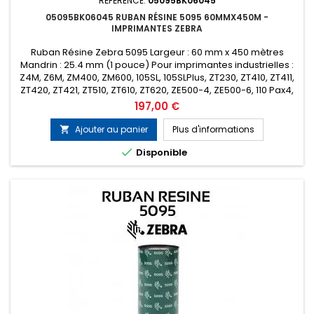
RÉFÉRENCE:
05095BK06045
05095BK06045 RUBAN RÉSINE 5095 60MMX450M -
IMPRIMANTES ZEBRA
Ruban Résine Zebra 5095 Largeur : 60 mm x 450 mètres
Mandrin : 25.4 mm (1 pouce) Pour imprimantes industrielles :
Z4M, Z6M, ZM400, ZM600, 105SL, 105SLPlus, ZT230, ZT410, ZT411,
ZT420, ZT421, ZT510, ZT610, ZT620, ZE500-4, ZE500-6, 110 Pax4,
170 Pax4, 110Xi4, 140Xi4, 170Xi4, 220Xi4 etc... Encrage : Extérieur
Prix
197,00 €
Conditionnement : Boîte de 6 rubans (Prix de la...
Ajouter au panier
Plus d'informations


Disponible