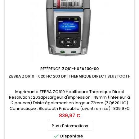
RÉFÉRENCE:
ZQ61-HUFAE00-00
ZEBRA ZQ610 - 620 HC 203 DPI THERMIQUE DIRECT BLUETOOTH
Imprimante ZEBRA ZQ610 Healthcare Thermique Direct
Résolution : 203dpi Largeur d'impression : 48mm (inférieur à
2 pouces) Existe également en largeur 72mm (ZQ620 HC)
Connectique : Bluetooth Prix public (avant remise) : 839.97€
HT Demandez votre devis personnalisé
Prix
839,97 €
Plus d'informations

Disponible