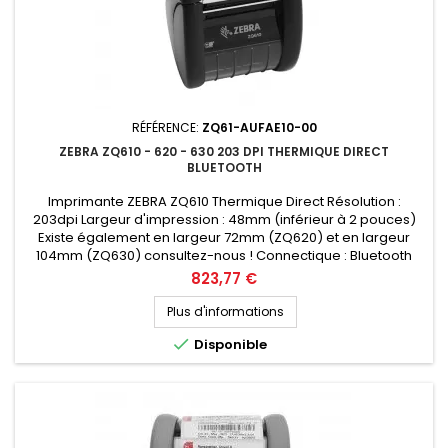
RÉFÉRENCE:
ZQ61-AUFAE10-00
ZEBRA ZQ610 - 620 - 630 203 DPI THERMIQUE DIRECT
BLUETOOTH
Imprimante ZEBRA ZQ610 Thermique Direct Résolution :
203dpi Largeur d'impression : 48mm (inférieur à 2 pouces)
Existe également en largeur 72mm (ZQ620) et en largeur
104mm (ZQ630) consultez-nous ! Connectique : Bluetooth
Prix public (avant remise) : 823.77€ HT Demandez votre devis
Prix
823,77 €
personnalisé
Plus d'informations

Disponible