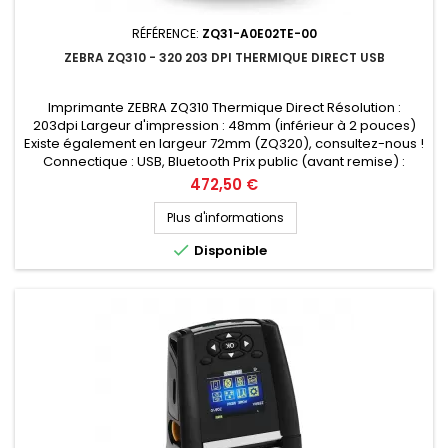
RÉFÉRENCE:
ZQ31-A0E02TE-00
ZEBRA ZQ310 - 320 203 DPI THERMIQUE DIRECT USB
Imprimante ZEBRA ZQ310 Thermique Direct Résolution :
203dpi Largeur d'impression : 48mm (inférieur à 2 pouces)
Existe également en largeur 72mm (ZQ320), consultez-nous !
Connectique : USB, Bluetooth Prix public (avant remise) :
472.50€ HT Demandez votre devis personnalisé
Prix
472,50 €
Plus d'informations

Disponible