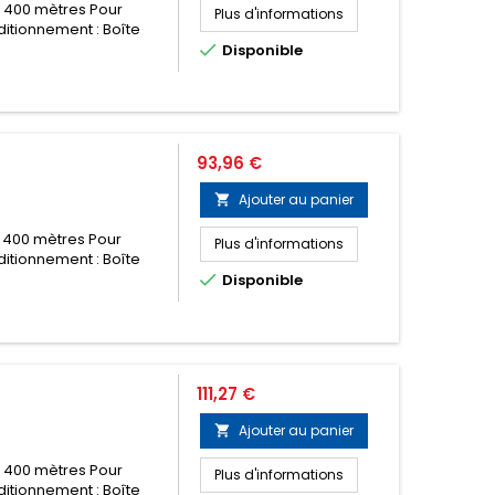
x 400 mètres Pour
Plus d'informations
ditionnement : Boîte

Disponible
Prix
93,96 €
Ajouter au panier

M
x 400 mètres Pour
Plus d'informations
ditionnement : Boîte

Disponible
Prix
111,27 €
Ajouter au panier

M
x 400 mètres Pour
Plus d'informations
ditionnement : Boîte