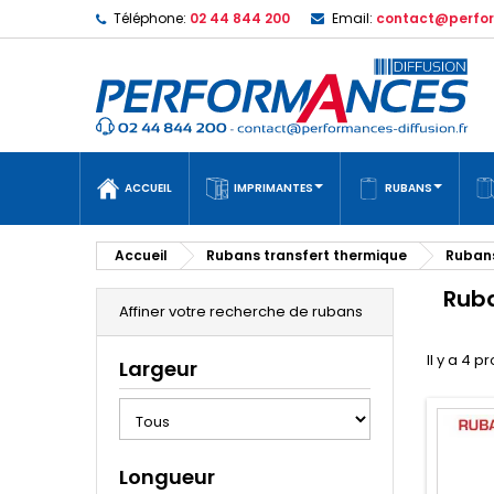
Téléphone:
02 44 844 200
Email:
contact@perfor
ACCUEIL
IMPRIMANTES
RUBANS
Accueil
Rubans transfert thermique
Rubans
Ruba
Affiner votre recherche de rubans
Il y a 4 p
Largeur
Longueur