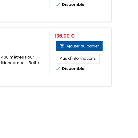

Disponible
Prix
136,00 €
Ajouter au panier

x 400 mètres Pour
Plus d'informations
ditionnement : Boîte

Disponible