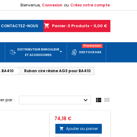
Bienvenue,
Connexion
ou
Créez votre compte
shopping_cart
Panier:
0
Produits - 0,00 €
CONTACTEZ-NOUS
Promotion
DISTRIBUTEUR ENROULEUR
DESTOCKAGE
ET ACCESSOIRES
A BA410
Ruban cire résine AG3 pour BA410



ier par :
Prix
74,18 €
Ajouter au panier

M