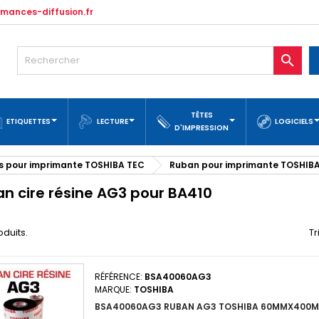
mances-diffusion.fr

TÊTES
ETIQUETTES
LECTURE
LOGICIELS
D'IMPRESSION
 pour imprimante TOSHIBA TEC
Ruban pour imprimante TOSHIB
n cire résine AG3 pour BA410
roduits.
Tr
RÉFÉRENCE:
BSA40060AG3
MARQUE:
TOSHIBA
BSA40060AG3 RUBAN AG3 TOSHIBA 60MMX400