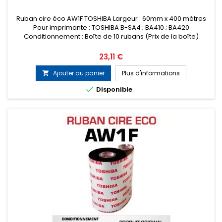
Ruban cire éco AW1F TOSHIBA Largeur : 60mm x 400 mètres
Pour imprimante : TOSHIBA B-SA4 ; BA410 ; BA420
Conditionnement : Boîte de 10 rubans (Prix de la boîte)
Prix
23,11 €
Ajouter au panier
Plus d'informations


Disponible