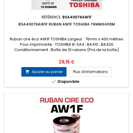
RÉFÉRENCE:
BSA40076AW1F
BSA40076AW1F RUBAN AW1F TOSHIBA 76MMX400M
Ruban cire éco AW1F TOSHIBA Largeur : 76mm x 400 mètres
Pour imprimante : TOSHIBA B-SA4 ; BA410 ; BA420
Conditionnement : Boîte de 10 rubans (Prix de la boîte)
Prix
29,15 €
Ajouter au panier
Plus d'informations


Disponible