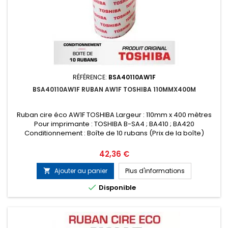
RÉFÉRENCE:
BSA40110AW1F
BSA40110AW1F RUBAN AW1F TOSHIBA 110MMX400M
Ruban cire éco AW1F TOSHIBA Largeur : 110mm x 400 mètres
Pour imprimante : TOSHIBA B-SA4 ; BA410 ; BA420
Conditionnement : Boîte de 10 rubans (Prix de la boîte)
Prix
42,36 €
Ajouter au panier
Plus d'informations


Disponible