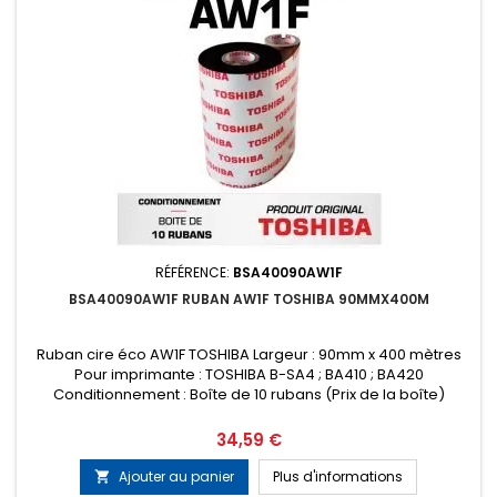
RÉFÉRENCE:
BSA40090AW1F
BSA40090AW1F RUBAN AW1F TOSHIBA 90MMX400M
Ruban cire éco AW1F TOSHIBA Largeur : 90mm x 400 mètres
Pour imprimante : TOSHIBA B-SA4 ; BA410 ; BA420
Conditionnement : Boîte de 10 rubans (Prix de la boîte)
Prix
34,59 €
Ajouter au panier
Plus d'informations
