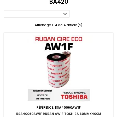
BA420

Affichage 1-4 de 4 article(s)
RÉFÉRENCE:
BSA40060AW1F
BSA40060AW1F RUBAN AW1F TOSHIBA 60MMX400M