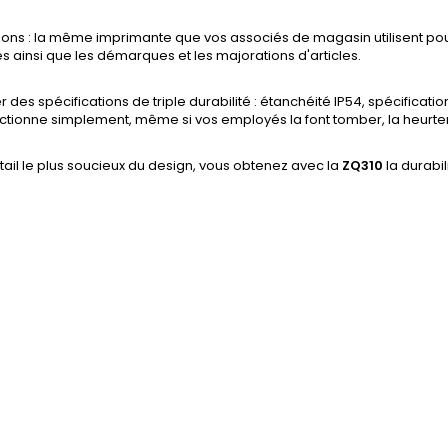
ons : la même imprimante que vos associés de magasin utilisent pou
 ainsi que les démarques et les majorations d'articles.
 des spécifications de triple durabilité : étanchéité IP54, spécificatio
onctionne simplement, même si vos employés la font tomber, la heurten
l le plus soucieux du design, vous obtenez avec la
ZQ310
la durabi