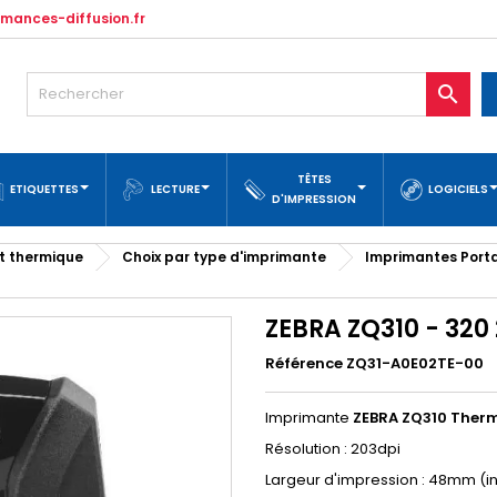
mances-diffusion.fr

TÊTES
ETIQUETTES
LECTURE
LOGICIELS
D'IMPRESSION
t thermique
Choix par type d'imprimante
Imprimantes Port
ZEBRA ZQ310 - 320
Référence ZQ31-A0E02TE-00
Imprimante
ZEBRA ZQ310 Therm
Résolution : 203dpi
Largeur d'impression : 48mm (in