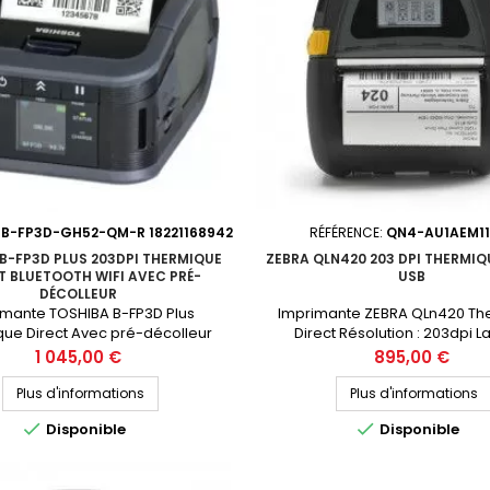
:
B-FP3D-GH52-QM-R 18221168942
RÉFÉRENCE:
QN4-AU1AEM11
B-FP3D PLUS 203DPI THERMIQUE
ZEBRA QLN420 203 DPI THERMIQ
T BLUETOOTH WIFI AVEC PRÉ-
USB
DÉCOLLEUR
imante TOSHIBA B-FP3D Plus
Imprimante ZEBRA QLn420 Th
ue Direct Avec pré-décolleur
Direct Résolution : 203dpi L
ttes Résolution : 203dpi Largeur
d'impression : 104mm (4 p
Prix
Prix
1 045,00 €
895,00 €
ion : 80mm (3 pouces, tête 72mm
Connectique : USB, RS232 Prix pu
on) Connectique : USB, Bluetooth,
remise) : 895€ HT Demandez vo
Plus d'informations
Plus d'informations
 public (avant remise) : 1045€ HT
personnalisé


Disponible
Disponible
ez votre devis personnalisé