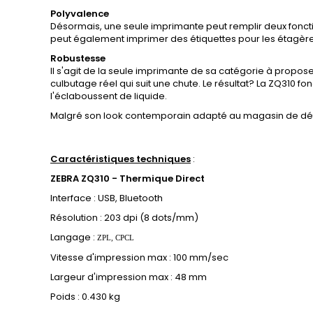
Polyvalence
Désormais, une seule imprimante peut remplir deux foncti
peut également imprimer des étiquettes pour les étagères
Robustesse
Il s'agit de la seule imprimante de sa catégorie à proposer
culbutage réel qui suit une chute. Le résultat? La ZQ310 f
l'éclaboussent de liquide.
Malgré son look contemporain adapté au magasin de détai
Caractéristiques techniques
:
ZEBRA ZQ310 - Thermique Direct
Interface : USB, Bluetooth
Résolution : 203 dpi (8 dots/mm)
Langage :
ZPL, CPCL
Vitesse d'impression max : 100 mm/sec
Largeur d'impression max : 48 mm
Poids :
0.430 kg