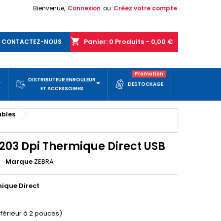
Bienvenue,
Connexion
ou
Créez votre compte
shopping_cart
Panier:
0
Produits - 0,00 €
CONTACTEZ-NOUS
Promotion
DISTRIBUTEUR ENROULEUR
DESTOCKAGE
ET ACCESSOIRES
ables
 203 Dpi Thermique Direct USB
Marque
ZEBRA
ique Direct
férieur à 2 pouces)