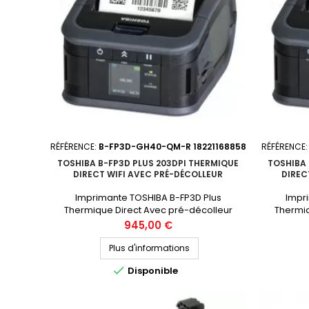
RÉFÉRENCE:
B-FP3D-GH40-QM-R 18221168858
RÉFÉRENCE
TOSHIBA B-FP3D PLUS 203DPI THERMIQUE
TOSHIBA 
DIRECT WIFI AVEC PRÉ-DÉCOLLEUR
DIREC
Imprimante TOSHIBA B-FP3D Plus
Impr
Thermique Direct Avec pré-décolleur
Thermiq
d'étiquettes Résolution : 203dpi Largeur
d'étique
Prix
945,00 €
d'impression : 80mm (3 pouces, tête 72mm
d'impress
d'impression) Connectique : USB, Wifi Prix
d'impressi
Plus d'informations
public (avant remise) : 945€ HT Demandez
Wifi Prix

Disponible
votre devis personnalisé
Demand