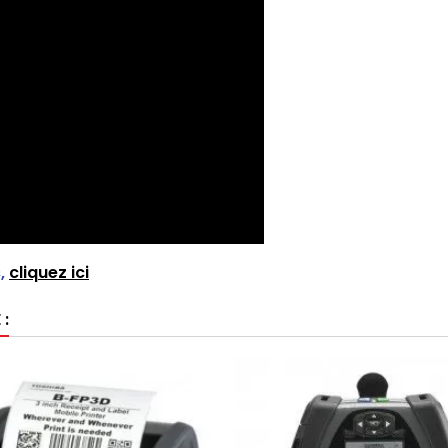
s,
cliquez ici
 :