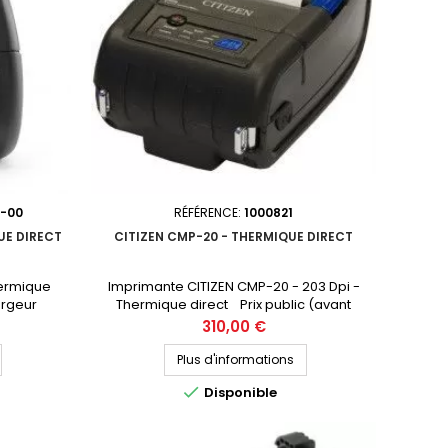
-00
RÉFÉRENCE:
1000821
UE DIRECT
CITIZEN CMP-20 - THERMIQUE DIRECT
ermique
Imprimante CITIZEN CMP-20 - 203 Dpi -
argeur
Thermique direct Prix public (avant
ouces)
remise) à partir de 310.00 € HT Demandez
Prix
310,00 €
blic (avant
votre devis personnalisé
tre devis
Plus d'informations

Disponible