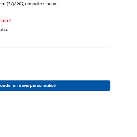
mm (ZQ320), consultez-nous !
.50€ HT
lisé
nder un devis personnalisé