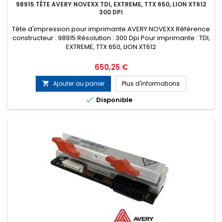
98915 TÊTE AVERY NOVEXX TDI, EXTREME, TTX 650, LION XT612
300 DPI
Tête d'impression pour imprimante AVERY NOVEXX Référence
constructeur : 98915 Résolution : 300 Dpi Pour imprimante : TDI,
EXTREME, TTX 650, LION XT612
Prix
650,25 €
Ajouter au panier
Plus d'informations


Disponible