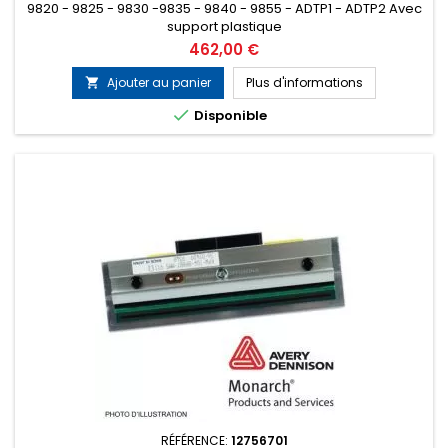
9820 - 9825 - 9830 -9835 - 9840 - 9855 - ADTP1 - ADTP2 Avec
support plastique
Prix
462,00 €
Ajouter au panier
Plus d'informations


Disponible
RÉFÉRENCE:
12756701