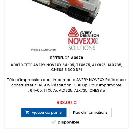
RÉFÉRENCE:
A0979
A0979 TÊTE AVERY NOVEXX 64-05, TTX675, ALX925, ALX735,
CHESS 5 300 DPI
Tête d'impression pour imprimante AVERY NOVEXX Référence
constructeur : A0979 Résolution : 300 Dpi Pour imprimante
: 64-05, TTX675, ALX925, ALX735, CHESS 5
Prix
833,00 €
Ajouter au panier
Plus d'informations


Disponible