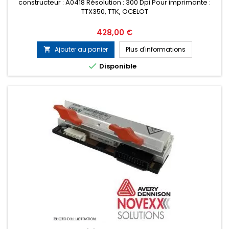
constructeur : A0418 Résolution : 300 Dpi Pour imprimante :
TTX350, TTK, OCELOT
Prix
428,00 €
Ajouter au panier
Plus d'informations


Disponible