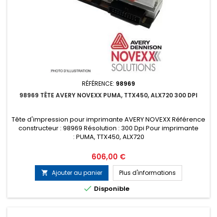
RÉFÉRENCE:
98969
98969 TÊTE AVERY NOVEXX PUMA, TTX450, ALX720 300 DPI
Tête d'impression pour imprimante AVERY NOVEXX Référence
constructeur : 98969 Résolution : 300 Dpi Pour imprimante
: PUMA, TTX450, ALX720
Prix
606,00 €
Ajouter au panier
Plus d'informations


Disponible