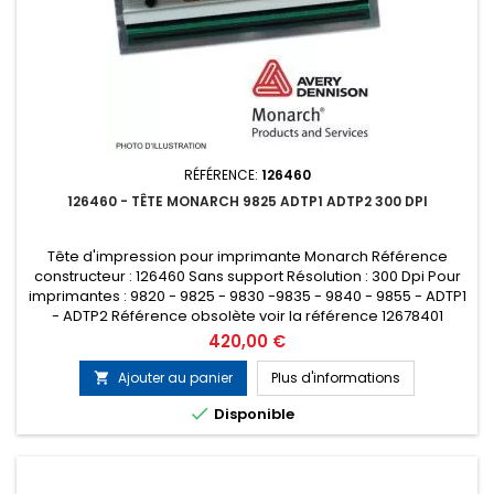
RÉFÉRENCE:
126460
126460 - TÊTE MONARCH 9825 ADTP1 ADTP2 300 DPI
Tête d'impression pour imprimante Monarch Référence
constructeur : 126460 Sans support Résolution : 300 Dpi Pour
imprimantes : 9820 - 9825 - 9830 -9835 - 9840 - 9855 - ADTP1
- ADTP2 Référence obsolète voir la référence 12678401
Prix
420,00 €
Ajouter au panier
Plus d'informations


Disponible