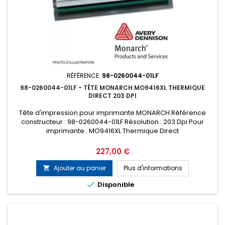
RÉFÉRENCE:
98-0260044-01LF
98-0260044-01LF - TÊTE MONARCH MO9416XL THERMIQUE
DIRECT 203 DPI
Tête d'impression pour imprimante MONARCH Référence
constructeur : 98-0260044-01LF Résolution : 203 Dpi Pour
imprimante : MO9416XL Thermique Direct
Prix
227,00 €
Ajouter au panier
Plus d'informations


Disponible