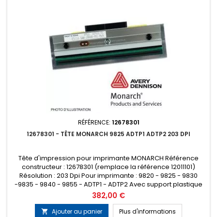
RÉFÉRENCE:
12678301
12678301 - TÊTE MONARCH 9825 ADTP1 ADTP2 203 DPI
Tête d'impression pour imprimante MONARCH Référence
constructeur : 12678301 (remplace la référence 12011101)
Résolution : 203 Dpi Pour imprimante : 9820 - 9825 - 9830
-9835 - 9840 - 9855 - ADTP1 - ADTP2 Avec support plastique
Prix
382,00 €
Ajouter au panier
Plus d'informations
