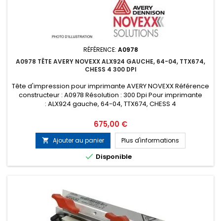
RÉFÉRENCE:
A0978
A0978 TÊTE AVERY NOVEXX ALX924 GAUCHE, 64-04, TTX674,
CHESS 4 300 DPI
Tête d'impression pour imprimante AVERY NOVEXX Référence
constructeur : A0978 Résolution : 300 Dpi Pour imprimante
: ALX924 gauche, 64-04, TTX674, CHESS 4
Prix
675,00 €
Ajouter au panier
Plus d'informations


Disponible