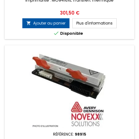
imprimante : MO9416XL Transfert Thermique
Prix
301,50 €
Ajouter au panier
Plus d'informations


Disponible
RÉFÉRENCE:
98915