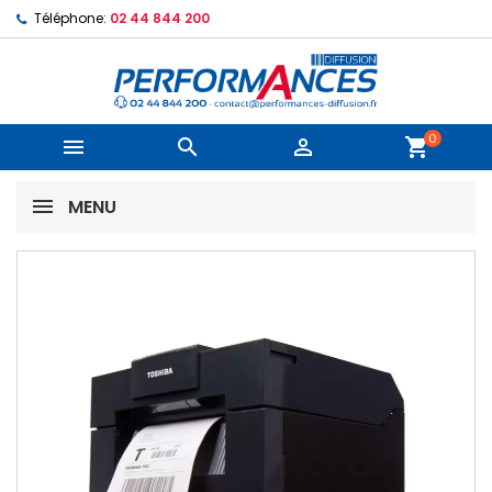
Téléphone:
02 44 844 200
0



shopping_cart
MENU