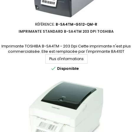
RÉFÉRENCE:
B-SA4TM-GS12-QM-R
IMPRIMANTE STANDARD B-SA4TM 203 DPI TOSHIBA
Imprimante TOSHIBA B-SA4TM - 203 Dpi Cette imprimante n'est plus
commercialisée. Elle est remplacée par l'imprimante BA410T
(accédez à la fiche produit en cliquant ici)
Plus d'informations

Disponible