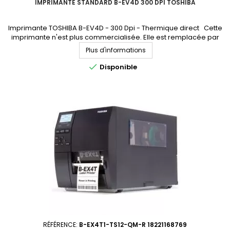
IMPRIMANTE STANDARD B-EV4D 300 DPI TOSHIBA
Imprimante TOSHIBA B-EV4D - 300 Dpi - Thermique direct Cette
imprimante n'est plus commercialisée. Elle est remplacée par
l'imprimante B-FV4D (accédez à la fiche produit en cliquant ici)
Plus d'informations

Disponible
RÉFÉRENCE:
B-EX4T1-TS12-QM-R 18221168769