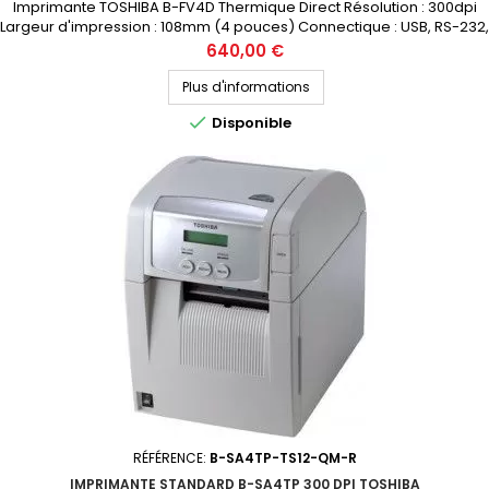
Imprimante TOSHIBA B-FV4D Thermique Direct Résolution : 300dpi
Largeur d'impression : 108mm (4 pouces) Connectique : USB, RS-232,
ETHERNET Prix public (avant remise) : 640€ HT Demandez votre devis
Prix
640,00 €
personnalisé
Plus d'informations

Disponible
RÉFÉRENCE:
B-SA4TP-TS12-QM-R
IMPRIMANTE STANDARD B-SA4TP 300 DPI TOSHIBA