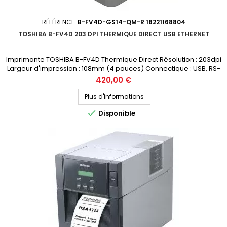
RÉFÉRENCE:
B-FV4D-GS14-QM-R 18221168804
TOSHIBA B-FV4D 203 DPI THERMIQUE DIRECT USB ETHERNET
Imprimante TOSHIBA B-FV4D Thermique Direct Résolution : 203dpi
Largeur d'impression : 108mm (4 pouces) Connectique : USB, RS-
232, ETHERNET Prix public (avant remise) : 420€ HT Demandez votre
Prix
420,00 €
devis personnalisé
Plus d'informations

Disponible