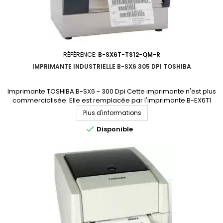
RÉFÉRENCE:
B-SX6T-TS12-QM-R
IMPRIMANTE INDUSTRIELLE B-SX6 305 DPI TOSHIBA
Imprimante TOSHIBA B-SX6 - 300 Dpi Cette imprimante n'est plus
commercialisée. Elle est remplacée par l'imprimante B-EX6T1
(accédez à la fiche produit en cliquant ici)
Plus d'informations

Disponible