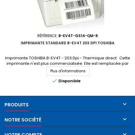
RÉFÉRENCE:
B-EV4T-GS14-QM-R
IMPRIMANTE STANDARD B-EV4T 203 DPI TOSHIBA
Imprimante TOSHIBA B-EV4T - 203 Dpi - Thermique direct Cette
imprimante n'est plus commercialisée. Elle est remplacée par
l'imprimante B-FV4T (accédez à la fiche produit en cliquant ici)
Plus d'informations

Disponible

PRODUITS

NOTRE SOCIÉTÉ

VOTRE COMPTE