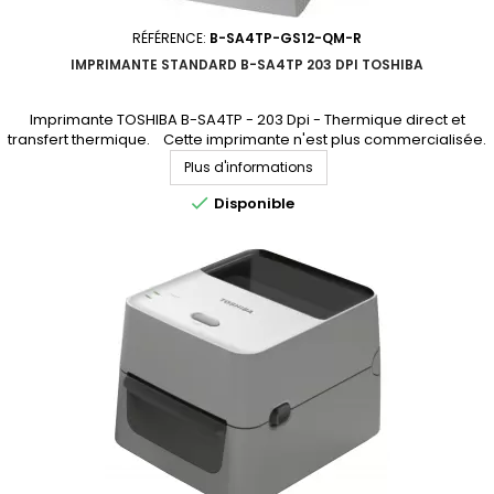
RÉFÉRENCE:
B-SA4TP-GS12-QM-R
IMPRIMANTE STANDARD B-SA4TP 203 DPI TOSHIBA
Imprimante TOSHIBA B-SA4TP - 203 Dpi - Thermique direct et
transfert thermique. Cette imprimante n'est plus commercialisée.
Elle est remplacée par l'imprimante B-FV4T (accédez à la fiche
Plus d'informations
produit en cliquant ici)

Disponible