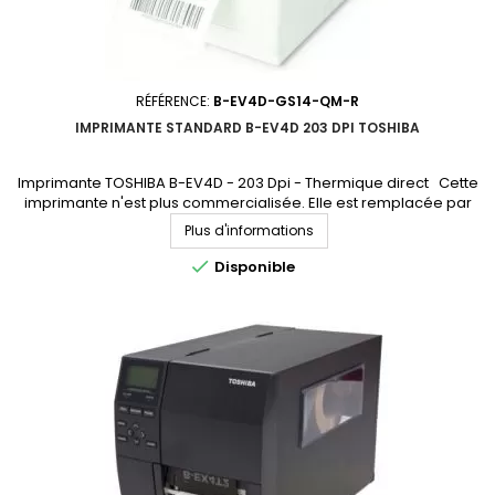
RÉFÉRENCE:
B-EV4D-GS14-QM-R
IMPRIMANTE STANDARD B-EV4D 203 DPI TOSHIBA
Imprimante TOSHIBA B-EV4D - 203 Dpi - Thermique direct Cette
imprimante n'est plus commercialisée. Elle est remplacée par
l'imprimante B-FV4D (accédez à la fiche produit en cliquant ici)
Plus d'informations

Disponible