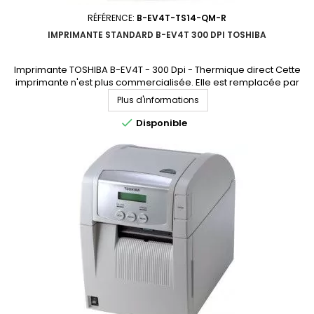
RÉFÉRENCE:
B-EV4T-TS14-QM-R
IMPRIMANTE STANDARD B-EV4T 300 DPI TOSHIBA
Imprimante TOSHIBA B-EV4T - 300 Dpi - Thermique direct Cette
imprimante n'est plus commercialisée. Elle est remplacée par
l'imprimante B-FV4T (accédez à la fiche produit en cliquant ici)
Plus d'informations

Disponible