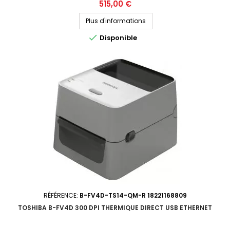
mètres (mandrin 1 pouce) Connectique : USB, RS-232, ETHERNET Prix
Prix
515,00 €
public (avant remise) : 515€ HT Demandez votre devis personnalisé
Plus d'informations

Disponible
RÉFÉRENCE:
B-FV4D-TS14-QM-R 18221168809
TOSHIBA B-FV4D 300 DPI THERMIQUE DIRECT USB ETHERNET