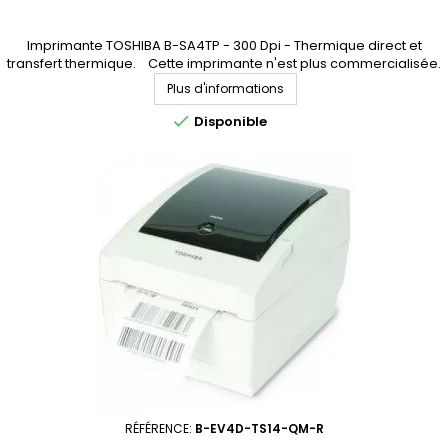
Imprimante TOSHIBA B-SA4TP - 300 Dpi - Thermique direct et
transfert thermique. Cette imprimante n'est plus commercialisée.
Elle est remplacée par l'imprimante B-FV4T (accédez à la fiche
Plus d'informations
produit en cliquant ici)

Disponible
RÉFÉRENCE:
B-EV4D-TS14-QM-R