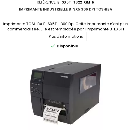
RÉFÉRENCE:
B-SX5T-TS22-QM-R
IMPRIMANTE INDUSTRIELLE B-SX5 306 DPI TOSHIBA
Imprimante TOSHIBA B-SX5T - 300 Dpi Cette imprimante n'est plus
commercialisée. Elle est remplacée par l'imprimante B-EX6T1
(accédez à la fiche produit en cliquant ici)
Plus d'informations

Disponible