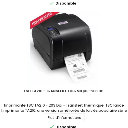

Disponible
TSC TA210 - TRANSFERT THERMIQUE -203 DPI
Imprimante TSC TA210 - 203 Dpi - Transfert Thermique TSC lance
l'imprimante TA210, une version améliorée de la très populaire série
TA200, plus rapide que la TA200. CE PRODUIT N'EST PLUS
Plus d'informations
COMMERCIALISÉ. NOUS SOMMES À VOTRE DISPOSITION POUR VOUS
PROPOSER UN MODÈLE DE REMPLACEMENT.

Disponible