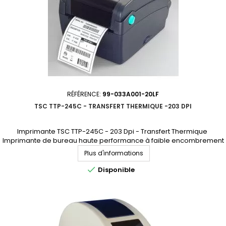
RÉFÉRENCE:
99-033A001-20LF
TSC TTP-245C - TRANSFERT THERMIQUE -203 DPI
Imprimante TSC TTP-245C - 203 Dpi - Transfert Thermique
Imprimante de bureau haute performance à faible encombrement
CE PRODUIT N'EST PLUS COMMERCIALISÉ. NOUS SOMMES À VOTRE
Plus d'informations
DISPOSITION POUR VOUS PROPOSER UN MODÈLE DE REMPLACEMENT.

Disponible