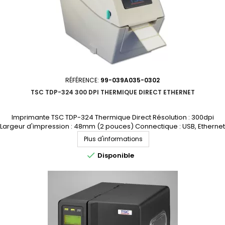
RÉFÉRENCE:
99-039A035-0302
TSC TDP-324 300 DPI THERMIQUE DIRECT ETHERNET
Imprimante TSC TDP-324 Thermique Direct Résolution : 300dpi
Largeur d'impression : 48mm (2 pouces) Connectique : USB, Ethernet
Demandez votre devis personnalisé
Plus d'informations

Disponible