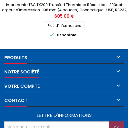
Imprimante TSC TX200 Transfert Thermique Résolution : 203dpi
Largeur d'impression : 108 mm (4 pouces) Connectique : USB, RS232,
Ethernet Prix public (avant remise) : 605€ HT Demandez votre devis
Prix
605,00 €
personnalisé
Plus d'informations

Disponible

PRODUITS

NOTRE SOCIÉTÉ

VOTRE COMPTE

CONTACT
LETTRE D'INFORMATIONS