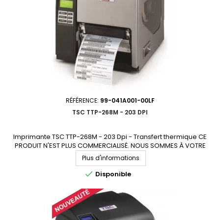
RÉFÉRENCE:
99-041A001-00LF
TSC TTP-268M - 203 DPI
Imprimante TSC TTP-268M - 203 Dpi - Transfert thermique CE
PRODUIT N'EST PLUS COMMERCIALISÉ. NOUS SOMMES À VOTRE
DISPOSITION POUR VOUS PROPOSER UN MODÈLE DE REMPLACEMENT.
Plus d'informations

Disponible