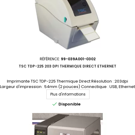
RÉFÉRENCE:
99-039A001-0302
TSC TDP-225 203 DPI THERMIQUE DIRECT ETHERNET
Imprimante TSC TDP-225 Thermique Direct Résolution : 203dpi
Largeur d'impression : 54mm (2 pouces) Connectique : USB, Ethernet
Demandez votre devis personnalisé
Plus d'informations

Disponible