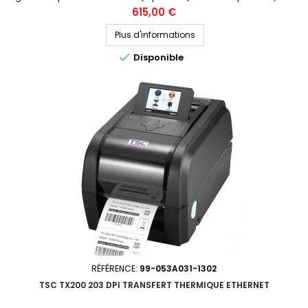
Prix public (avant remise) : 615€ HT Demandez votre devis
Prix
615,00 €
personnalisé
Plus d'informations

Disponible
RÉFÉRENCE:
99-053A031-1302
TSC TX200 203 DPI TRANSFERT THERMIQUE ETHERNET