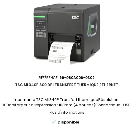
RÉFÉRENCE:
99-080A006-0302
TSC ML340P 300 DPI TRANSFERT THERMIQUE ETHERNET
Imprimante TSC ML340P Transfert thermiqueRésolution :
300dpiLargeur d'impression : 108mm (4 pouces)Connectique : USB,
RS-232, EthernetDemandez votre devis personnaliséRemplacée
Plus d'informations
par ML341P

Disponible