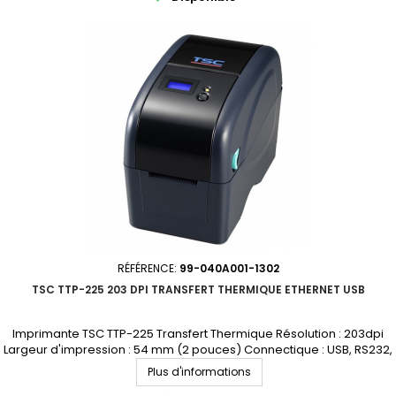
RÉFÉRENCE:
99-040A001-1302
TSC TTP-225 203 DPI TRANSFERT THERMIQUE ETHERNET USB
Imprimante TSC TTP-225 Transfert Thermique Résolution : 203dpi
Largeur d'impression : 54 mm (2 pouces) Connectique : USB, RS232,
Ethernet Demandez votre devis personnalisé
Plus d'informations