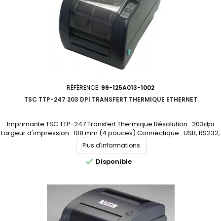
RÉFÉRENCE:
99-125A013-1002
TSC TTP-247 203 DPI TRANSFERT THERMIQUE ETHERNET
Imprimante TSC TTP-247 Transfert Thermique Résolution : 203dpi
Largeur d'impression : 108 mm (4 pouces) Connectique : USB, RS232,
Parallèle, Ethernet Demandez votre devis personnalisé
Plus d'informations

Disponible