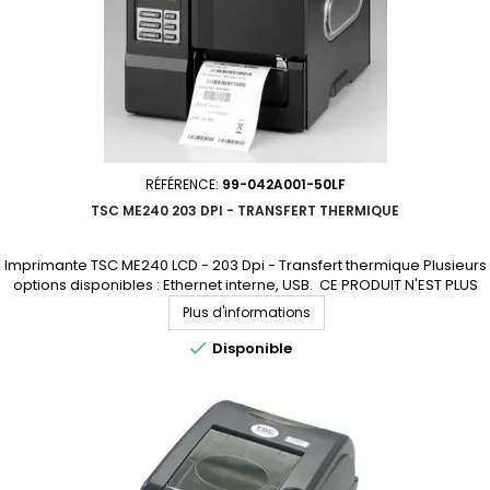
RÉFÉRENCE:
99-042A001-50LF
TSC ME240 203 DPI - TRANSFERT THERMIQUE
Imprimante TSC ME240 LCD - 203 Dpi - Transfert thermique Plusieurs
options disponibles : Ethernet interne, USB. CE PRODUIT N'EST PLUS
COMMERCIALISÉ. NOUS SOMMES À VOTRE DISPOSITION POUR VOUS
Plus d'informations
PROPOSER UN MODÈLE DE REMPLACEMENT.

Disponible