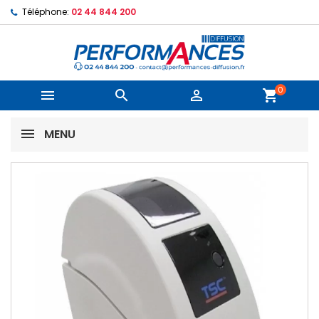
Téléphone:
02 44 844 200
0



shopping_cart
MENU