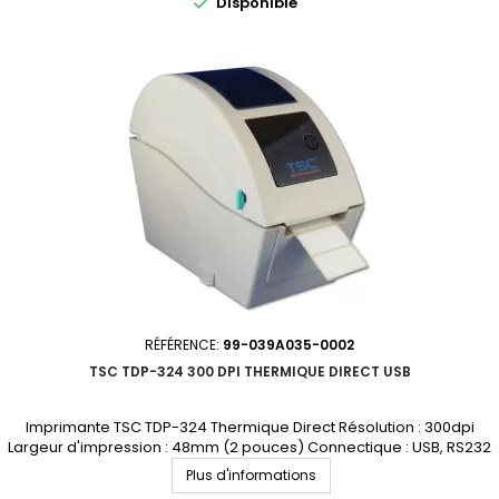

Disponible
RÉFÉRENCE:
99-039A035-0002
TSC TDP-324 300 DPI THERMIQUE DIRECT USB
Imprimante TSC TDP-324 Thermique Direct Résolution : 300dpi
Largeur d'impression : 48mm (2 pouces) Connectique : USB, RS232
Demandez votre devis personnalisé
Plus d'informations