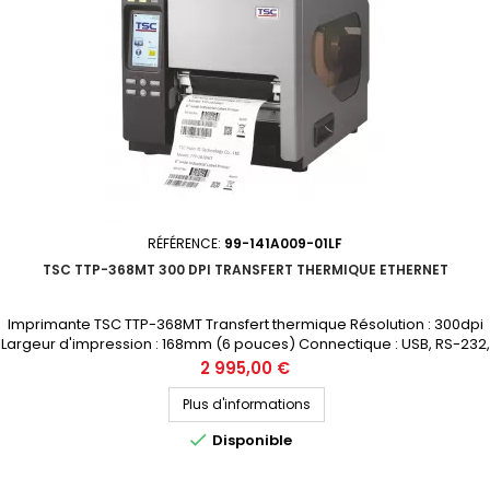
RÉFÉRENCE:
99-141A009-01LF
TSC TTP-368MT 300 DPI TRANSFERT THERMIQUE ETHERNET
Imprimante TSC TTP-368MT Transfert thermique Résolution : 300dpi
Largeur d'impression : 168mm (6 pouces) Connectique : USB, RS-232,
Parallèle, Ethernet Prix public (avant remise) : 2995€ HT Demandez
Prix
2 995,00 €
votre devis personnalisé
Plus d'informations

Disponible