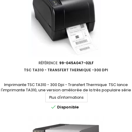
RÉFÉRENCE:
99-045A047-02LF
TSC TA310 - TRANSFERT THERMIQUE -300 DPI
Imprimante TSC TA310 - 300 Dpi - Transfert Thermique TSC lance
l'imprimante TA310, une version améliorée de la très populaire série
TA300, plus rapide que la TA300. CE PRODUIT N'EST PLUS
Plus d'informations
COMMERCIALISÉ. NOUS SOMMES À VOTRE DISPOSITION POUR VOUS
PROPOSER UN MODÈLE DE REMPLACEMENT.

Disponible