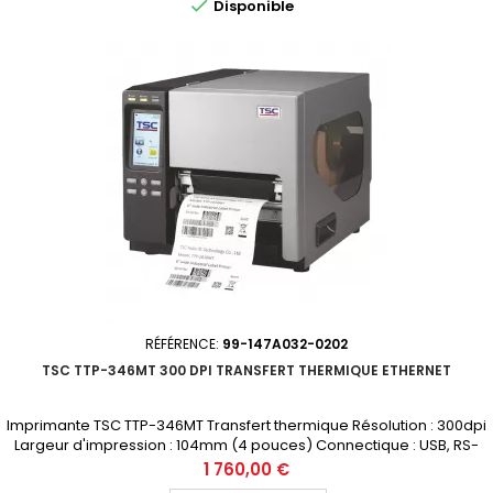

Disponible
RÉFÉRENCE:
99-147A032-0202
TSC TTP-346MT 300 DPI TRANSFERT THERMIQUE ETHERNET
Imprimante TSC TTP-346MT Transfert thermique Résolution : 300dpi
Largeur d'impression : 104mm (4 pouces) Connectique : USB, RS-
232, Parallèle, Ethernet Prix public (avant remise) : 1760€ HT
Prix
1 760,00 €
Demandez votre devis personnalisé