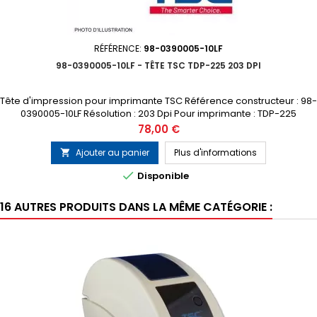
RÉFÉRENCE:
98-0390005-10LF
98-0390005-10LF - TÊTE TSC TDP-225 203 DPI
Tête d'impression pour imprimante TSC Référence constructeur : 98-
0390005-10LF Résolution : 203 Dpi Pour imprimante : TDP-225
Prix
78,00 €
Ajouter au panier
Plus d'informations


Disponible
16 AUTRES PRODUITS DANS LA MÊME CATÉGORIE :