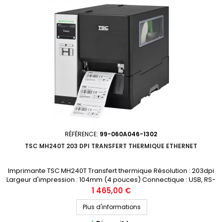
RÉFÉRENCE:
99-060A046-1302
TSC MH240T 203 DPI TRANSFERT THERMIQUE ETHERNET
Imprimante TSC MH240T Transfert thermique Résolution : 203dpi
Largeur d'impression : 104mm (4 pouces) Connectique : USB, RS-
232, Ethernet Prix public (avant remise) : 1465€ HT Demandez votre
Prix
1 465,00 €
devis personnalisé
Plus d'informations