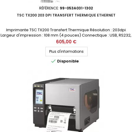
RÉFÉRENCE:
99-053A031-1302
TSC TX200 203 DPI TRANSFERT THERMIQUE ETHERNET
Imprimante TSC TX200 Transfert Thermique Résolution : 203dpi
Largeur d'impression : 108 mm (4 pouces) Connectique : USB, RS232,
Ethernet Prix public (avant remise) : 605€ HT Demandez votre devis
Prix
605,00 €
personnalisé
Plus d'informations

Disponible