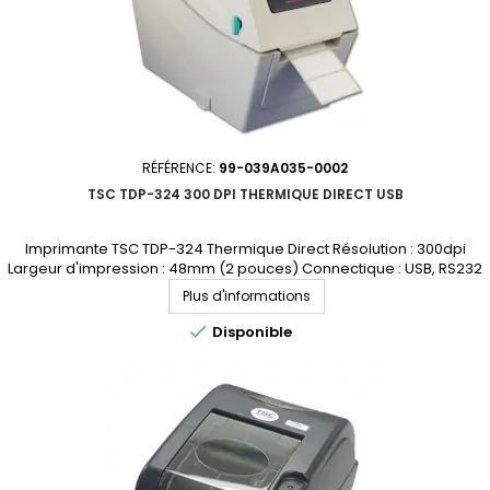
RÉFÉRENCE:
99-039A035-0002
TSC TDP-324 300 DPI THERMIQUE DIRECT USB
Imprimante TSC TDP-324 Thermique Direct Résolution : 300dpi
Largeur d'impression : 48mm (2 pouces) Connectique : USB, RS232
Demandez votre devis personnalisé
Plus d'informations

Disponible