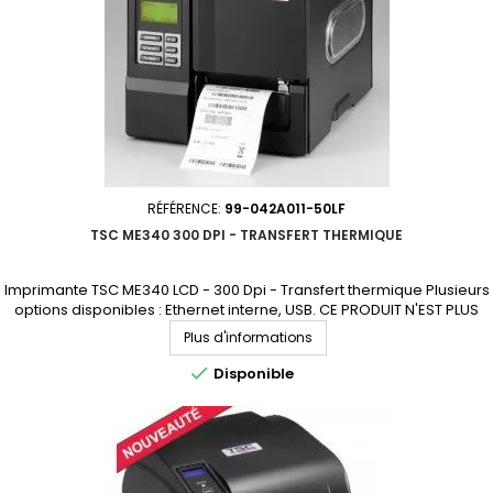
RÉFÉRENCE:
99-042A011-50LF
TSC ME340 300 DPI - TRANSFERT THERMIQUE
Imprimante TSC ME340 LCD - 300 Dpi - Transfert thermique Plusieurs
options disponibles : Ethernet interne, USB. CE PRODUIT N'EST PLUS
COMMERCIALISÉ. NOUS SOMMES À VOTRE DISPOSITION POUR VOUS
Plus d'informations
PROPOSER UN MODÈLE DE REMPLACEMENT.

Disponible