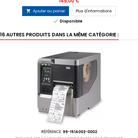
Prix
149,00 €
Ajouter au panier
Plus d'informations


Disponible
16 AUTRES PRODUITS DANS LA MÊME CATÉGORIE :
RÉFÉRENCE:
99-151A002-0002