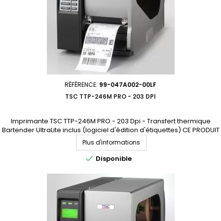
RÉFÉRENCE:
99-047A002-00LF
TSC TTP-246M PRO - 203 DPI
Imprimante TSC TTP-246M PRO - 203 Dpi - Transfert thermique
Bartender UltraLite inclus (logiciel d'édition d'étiquettes) CE PRODUIT
N'EST PLUS COMMERCIALISÉ. NOUS SOMMES À VOTRE DISPOSITION
Plus d'informations
POUR VOUS PROPOSER UN MODÈLE DE REMPLACEMENT.

Disponible