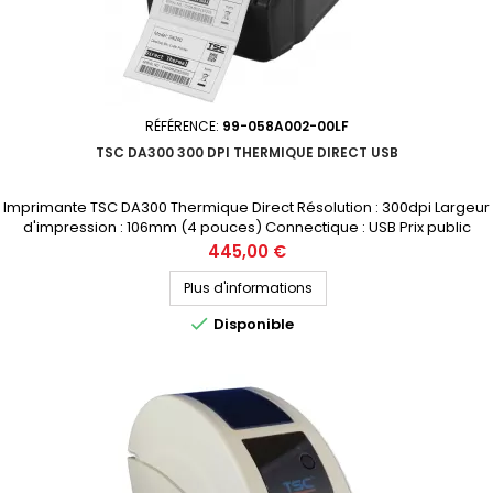
RÉFÉRENCE:
99-058A002-00LF
TSC DA300 300 DPI THERMIQUE DIRECT USB
Imprimante TSC DA300 Thermique Direct Résolution : 300dpi Largeur
d'impression : 106mm (4 pouces) Connectique : USB Prix public
(avant remise) : 445€ HT Demandez votre devis personnalisé
Prix
445,00 €
Plus d'informations

Disponible