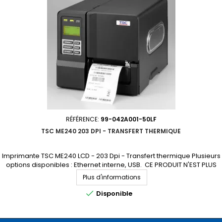
RÉFÉRENCE:
99-042A001-50LF
TSC ME240 203 DPI - TRANSFERT THERMIQUE
Imprimante TSC ME240 LCD - 203 Dpi - Transfert thermique Plusieurs
options disponibles : Ethernet interne, USB. CE PRODUIT N'EST PLUS
COMMERCIALISÉ. NOUS SOMMES À VOTRE DISPOSITION POUR VOUS
Plus d'informations
PROPOSER UN MODÈLE DE REMPLACEMENT.

Disponible