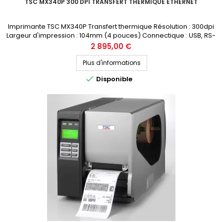
TSC MX340P 300 DPI TRANSFERT THERMIQUE ETHERNET
Imprimante TSC MX340P Transfert thermique Résolution : 300dpi
Largeur d'impression : 104mm (4 pouces) Connectique : USB, RS-
232, Ethernet Prix public (avant remise) : 2895€ HT Demandez votre
Prix
2 895,00 €
devis personnalisé
Plus d'informations

Disponible