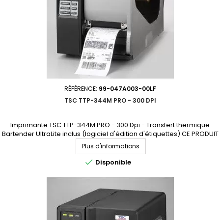
RÉFÉRENCE:
99-047A003-00LF
TSC TTP-344M PRO - 300 DPI
Imprimante TSC TTP-344M PRO - 300 Dpi - Transfert thermique
Bartender UltraLite inclus (logiciel d'édition d'étiquettes) CE PRODUIT
N'EST PLUS COMMERCIALISÉ. NOUS SOMMES À VOTRE DISPOSITION
Plus d'informations
POUR VOUS PROPOSER UN MODÈLE DE REMPLACEMENT.

Disponible