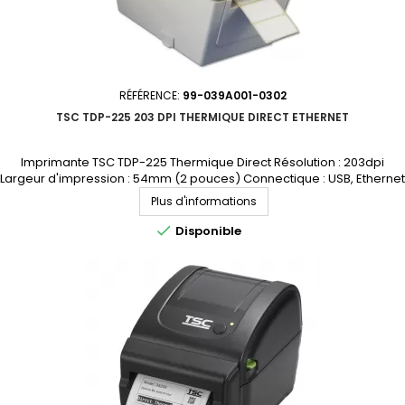
RÉFÉRENCE:
99-039A001-0302
TSC TDP-225 203 DPI THERMIQUE DIRECT ETHERNET
Imprimante TSC TDP-225 Thermique Direct Résolution : 203dpi
Largeur d'impression : 54mm (2 pouces) Connectique : USB, Ethernet
Demandez votre devis personnalisé
Plus d'informations

Disponible