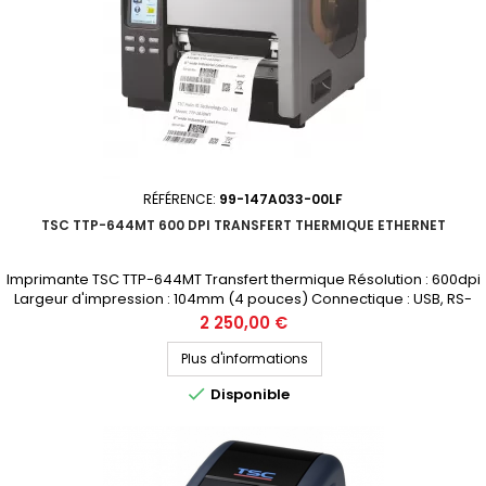
RÉFÉRENCE:
99-147A033-00LF
TSC TTP-644MT 600 DPI TRANSFERT THERMIQUE ETHERNET
Imprimante TSC TTP-644MT Transfert thermique Résolution : 600dpi
Largeur d'impression : 104mm (4 pouces) Connectique : USB, RS-
232, Parallèle, Ethernet Prix public (avant remise) : 2250€ HT
Prix
2 250,00 €
Demandez votre devis personnalisé
Plus d'informations

Disponible