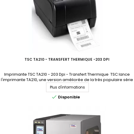
TSC TA210 - TRANSFERT THERMIQUE -203 DPI
Imprimante TSC TA210 - 203 Dpi - Transfert Thermique TSC lance
l'imprimante TA210, une version améliorée de la très populaire série
TA200, plus rapide que la TA200. CE PRODUIT N'EST PLUS
Plus d'informations
COMMERCIALISÉ. NOUS SOMMES À VOTRE DISPOSITION POUR VOUS
PROPOSER UN MODÈLE DE REMPLACEMENT.

Disponible