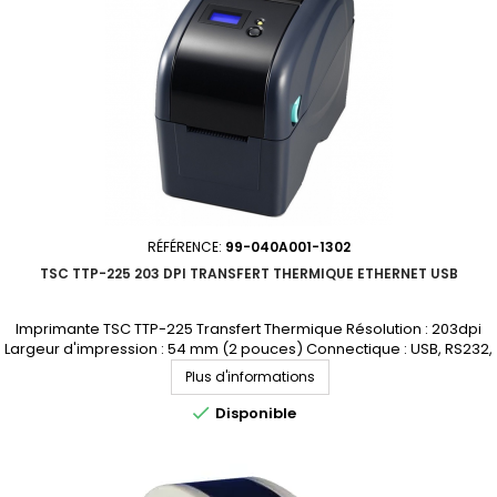
RÉFÉRENCE:
99-040A001-1302
TSC TTP-225 203 DPI TRANSFERT THERMIQUE ETHERNET USB
Imprimante TSC TTP-225 Transfert Thermique Résolution : 203dpi
Largeur d'impression : 54 mm (2 pouces) Connectique : USB, RS232,
Ethernet Demandez votre devis personnalisé
Plus d'informations

Disponible