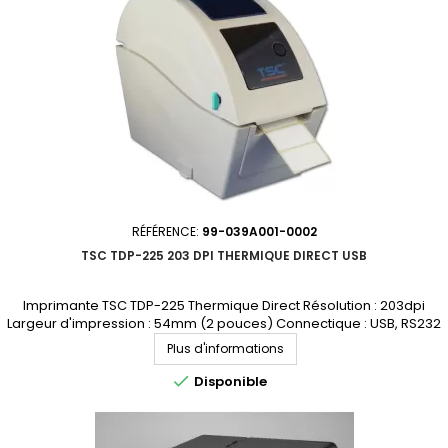
RÉFÉRENCE:
99-039A001-0002
TSC TDP-225 203 DPI THERMIQUE DIRECT USB
Imprimante TSC TDP-225 Thermique Direct Résolution : 203dpi
Largeur d'impression : 54mm (2 pouces) Connectique : USB, RS232
Demandez votre devis personnalisé
Plus d'informations

Disponible