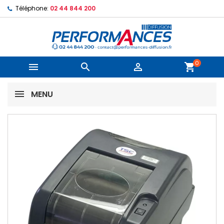
Téléphone:
02 44 844 200
0



shopping_cart
MENU