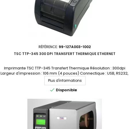
RÉFÉRENCE:
99-127A003-1002
TSC TTP-345 300 DPI TRANSFERT THERMIQUE ETHERNET
Imprimante TSC TTP-345 Transfert Thermique Résolution : 300dpi
Largeur d'impression : 106 mm (4 pouces) Connectique : USB, RS232,
Parallèle, Ethernet Demandez votre devis personnalisé
Plus d'informations

Disponible