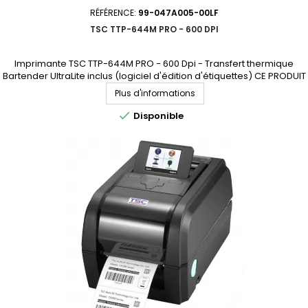
RÉFÉRENCE:
99-047A005-00LF
TSC TTP-644M PRO - 600 DPI
Imprimante TSC TTP-644M PRO - 600 Dpi - Transfert thermique
Bartender UltraLite inclus (logiciel d'édition d'étiquettes) CE PRODUIT
N'EST PLUS COMMERCIALISÉ. NOUS SOMMES À VOTRE DISPOSITION
Plus d'informations
POUR VOUS PROPOSER UN MODÈLE DE REMPLACEMENT.

Disponible