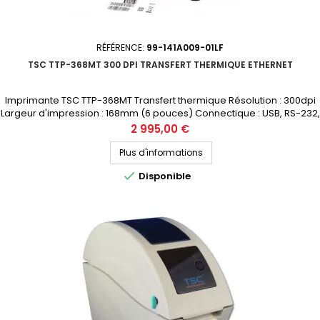
RÉFÉRENCE:
99-141A009-01LF
TSC TTP-368MT 300 DPI TRANSFERT THERMIQUE ETHERNET
Imprimante TSC TTP-368MT Transfert thermique Résolution : 300dpi
Largeur d'impression : 168mm (6 pouces) Connectique : USB, RS-232,
Parallèle, Ethernet Prix public (avant remise) : 2995€ HT Demandez
Prix
2 995,00 €
votre devis personnalisé
Plus d'informations

Disponible