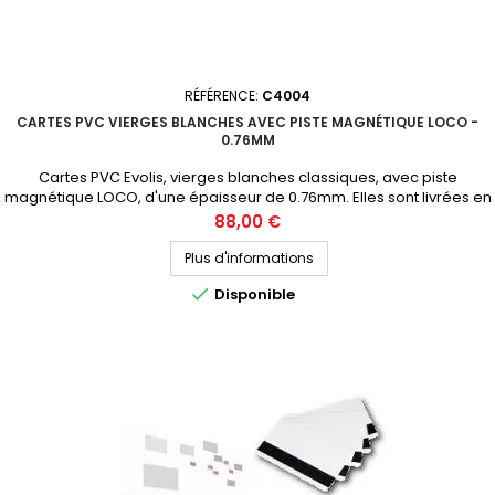
RÉFÉRENCE:
C4004
CARTES PVC VIERGES BLANCHES AVEC PISTE MAGNÉTIQUE LOCO -
0.76MM
Cartes PVC Evolis, vierges blanches classiques, avec piste
magnétique LOCO, d'une épaisseur de 0.76mm. Elles sont livrées en
boite de 5 packs scellés de 100 cartes. Demandez votre devis
Prix
88,00 €
personnalisé
Plus d'informations

Disponible