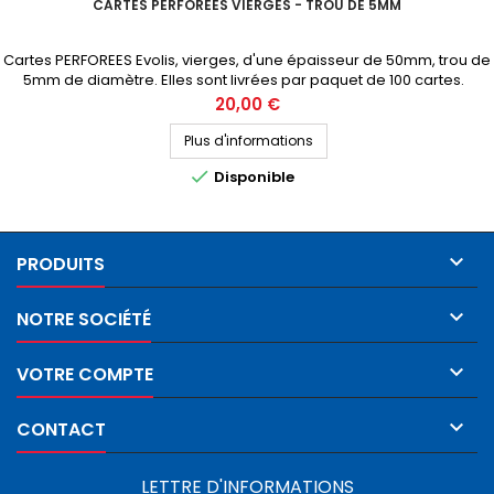
CARTES PERFOREES VIERGES - TROU DE 5MM
Cartes PERFOREES Evolis, vierges, d'une épaisseur de 50mm, trou de
5mm de diamètre. Elles sont livrées par paquet de 100 cartes.
Demandez votre devis personnalisé
Prix
20,00 €
Plus d'informations

Disponible

PRODUITS

NOTRE SOCIÉTÉ

VOTRE COMPTE

CONTACT
LETTRE D'INFORMATIONS