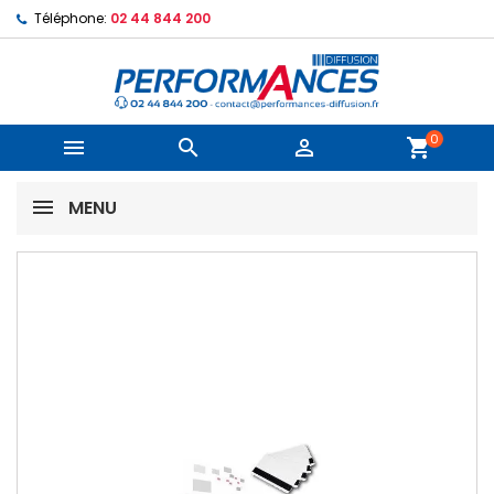
Téléphone:
02 44 844 200
0



shopping_cart
MENU