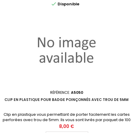

Disponible
RÉFÉRENCE:
A5050
CLIP EN PLASTIQUE POUR BADGE POINÇONNÉS AVEC TROU DE 5MM
Clip en plastique vous permettant de porter facilement les cartes
perforées avec trou de 5mm. Ils vous sont livrés par paquet de 100
clips. Demandez votre devis personnalisé
Prix
8,00 €