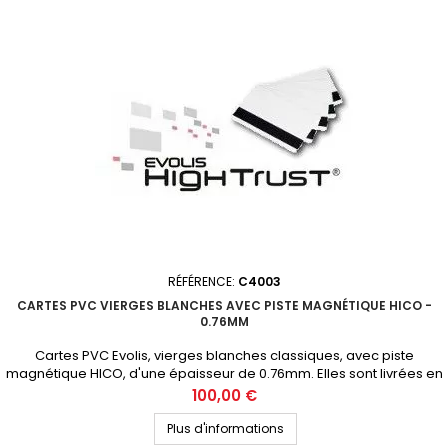
RÉFÉRENCE:
C4003
CARTES PVC VIERGES BLANCHES AVEC PISTE MAGNÉTIQUE HICO -
0.76MM
Cartes PVC Evolis, vierges blanches classiques, avec piste
magnétique HICO, d'une épaisseur de 0.76mm. Elles sont livrées en
boite de 5 packs scellés de 100 cartes. Demandez votre devis
Prix
100,00 €
personnalisé
Plus d'informations