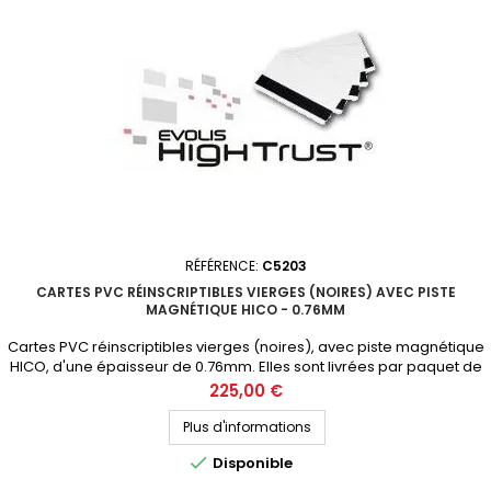
RÉFÉRENCE:
C5203
CARTES PVC RÉINSCRIPTIBLES VIERGES (NOIRES) AVEC PISTE
MAGNÉTIQUE HICO - 0.76MM
Cartes PVC réinscriptibles vierges (noires), avec piste magnétique
HICO, d'une épaisseur de 0.76mm. Elles sont livrées par paquet de
100 cartes. Demandez votre devis personnalisé
Prix
225,00 €
Plus d'informations

Disponible