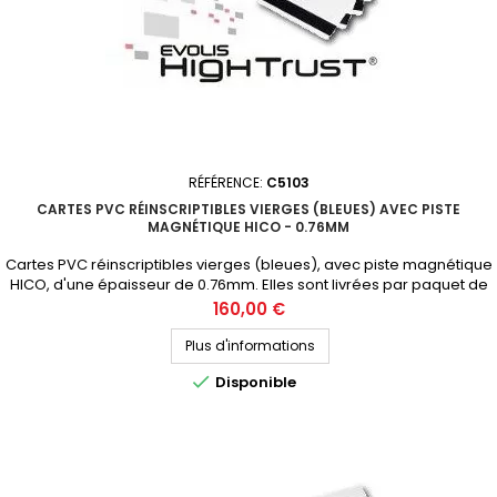
RÉFÉRENCE:
C5103
CARTES PVC RÉINSCRIPTIBLES VIERGES (BLEUES) AVEC PISTE
MAGNÉTIQUE HICO - 0.76MM
Cartes PVC réinscriptibles vierges (bleues), avec piste magnétique
HICO, d'une épaisseur de 0.76mm. Elles sont livrées par paquet de
100 cartes. Demandez votre devis personnalisé
Prix
160,00 €
Plus d'informations

Disponible