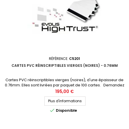
RÉFÉRENCE:
C5201
CARTES PVC RÉINSCRIPTIBLES VIERGES (NOIRES) - 0.76MM
Cartes PVC réinscriptibles vierges (noires), d'une épaisseur de
0.76mm. Elles sont livrées par paquet de 100 cartes. Demandez
votre devis personnalisé
Prix
195,00 €
Plus d'informations

Disponible