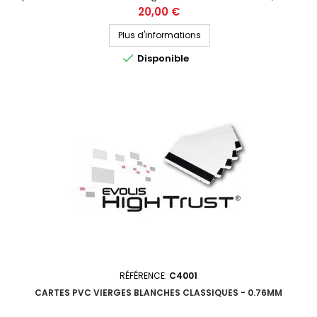
épaisseur de 0.50mm. Elles vous sont livrées par lot de 100 cartes.
Prix
20,00 €
Demandez votre devis personnalisé
Plus d'informations

Disponible
RÉFÉRENCE:
C4001
CARTES PVC VIERGES BLANCHES CLASSIQUES - 0.76MM