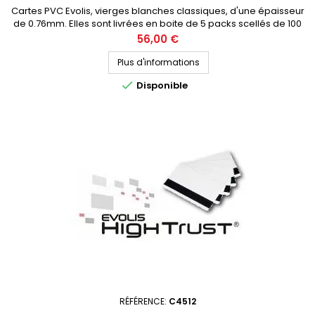
Cartes PVC Evolis, vierges blanches classiques, d'une épaisseur
de 0.76mm. Elles sont livrées en boite de 5 packs scellés de 100
cartes. Demandez votre devis personnalisé
Prix
56,00 €
Plus d'informations

Disponible
RÉFÉRENCE:
C4512