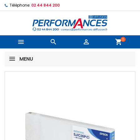
Téléphone:
02 44 844 200
0



shopping_cart
MENU