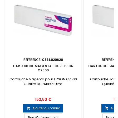
RÉFÉRENCE:
C33S020620
RÉFÉRENC
CARTOUCHE MAGENTA POUR EPSON
CARTOUCHE JAUN
C7500
Cartouche Magenta pour EPSON C7500
Cartouche Jaun
Qualité DURABrite Ultra
Qualité D
Prix
Pri
152,50 €
15
Ajouter au panier
Ajou


Plus d'informations
Plus d'