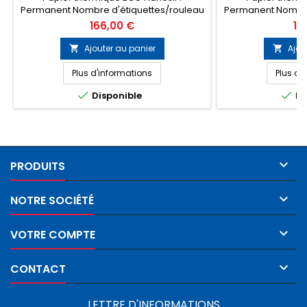
Permanent Nombre d'étiquettes/rouleau
Permanent Nombre
: 4790 Perforation entre étiquette : Non
: 3100 Perforatio
Prix
Pri
166,00 €
14
Diamètre mandrin : 76mm Quantité par
Diamètre mandrin
carton : 10 rouleaux
carton 
Ajouter au panier
Ajou


Plus d'informations
Plus d'


Disponible
Di

PRODUITS

NOTRE SOCIÉTÉ

VOTRE COMPTE

CONTACT
LETTRE D'INFORMATIONS