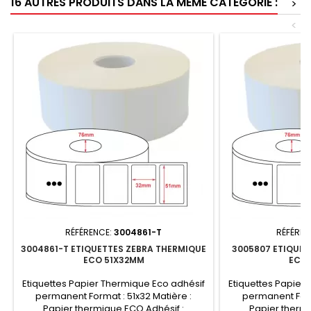
16 AUTRES PRODUITS DANS LA MÊME CATÉGORIE :
>
<
RÉFÉRENCE:
3004861-T
RÉFÉREN
3004861-T ETIQUETTES ZEBRA THERMIQUE
3005807 ETIQUET
ECO 51X32MM
ECO
Etiquettes Papier Thermique Eco adhésif
Etiquettes Papier
permanent Format : 51x32 Matière :
permanent Forma
Papier thermique ECO Adhésif :
Papier thermi