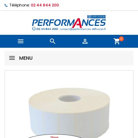
Téléphone:
02 44 844 200
0



shopping_cart
MENU