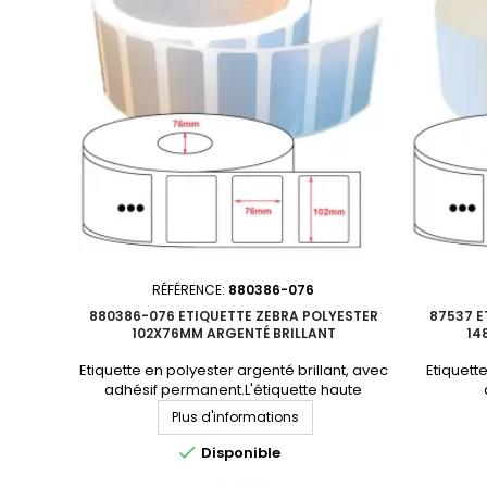
RÉFÉRENCE:
880386-076
880386-076 ETIQUETTE ZEBRA POLYESTER
87537 E
102X76MM ARGENTÉ BRILLANT
14
Etiquette en polyester argenté brillant, avec
Etiquette
adhésif permanent.L'étiquette haute
performance par excellence. Format :
permanent
Plus d'informations
102x76mmMatière : polyester Adhésif :
par excell
permanentNbre étiq/rouleau :
: Pol

Disponible
1890Perforation entre étiquettes :
per