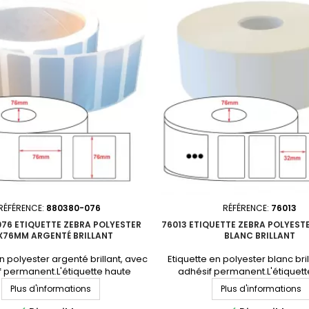
rforation entre étiquettes :
NonDiamètre du mandrin : 76m
tre du mandrin : 76mmQuantité
par carton : 4&lt; rouleauxProdu
 : 4 rouleauxProduit non tenu en
en stock. Consultez-nous pour
k. Consultez-nous pour un...
personnalisé.En...
RÉFÉRENCE:
880380-076
RÉFÉRENCE:
76013
76 ETIQUETTE ZEBRA POLYESTER
76013 ETIQUETTE ZEBRA POLYEST
X76MM ARGENTÉ BRILLANT
BLANC BRILLANT
n polyester argenté brillant, avec
Etiquette en polyester blanc bri
f permanent.L'étiquette haute
adhésif permanent.L'étiquett
ance par excellence. Format :
performance par excellence. 
Plus d'informations
Plus d'informations
Matière : polyester Adhésif :
51x32mmMatière : polyester A
manentNbre étiq/rouleau :
permanentNbre étiq/roule