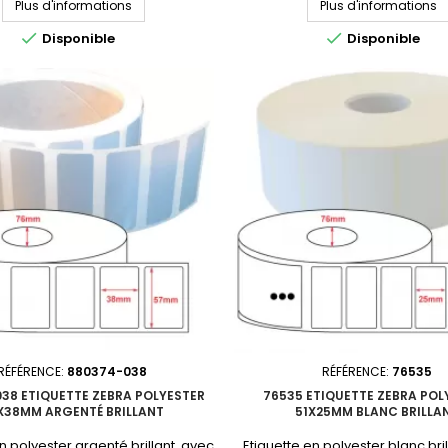
Plus d'informations
Plus d'informations
mMatière : polyester Adhésif :
38x13mmMatière : polyester A
manentNbre étiq/rouleau :
permanentNbre étiq/roule


Disponible
Disponible
erforation entre étiquettes :
9449Perforation entre étique
tre du mandrin : 76mmQuantité
NonDiamètre du mandrin : 76m
 : 4 rouleauxProduit non tenu en
par carton : 10 rouleauxProduit 
 Consultez-nous pour un devis
stock. Consultez-nous pour u
personnalisé.En...
personnalisé.En...
RÉFÉRENCE:
880374-038
RÉFÉRENCE:
76535
38 ETIQUETTE ZEBRA POLYESTER
76535 ETIQUETTE ZEBRA POL
X38MM ARGENTÉ BRILLANT
51X25MM BLANC BRILLA
n polyester argenté brillant, avec
Etiquette en polyester blanc bri