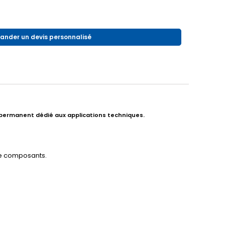
nder un devis personnalisé
e permanent dédié aux applications techniques.
 de composants.