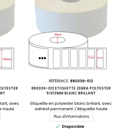
RÉFÉRENCE:
880336-012
POLYESTER
880336-012 ETIQUETTE ZEBRA POLYESTER
ANT
51X13MM BLANC BRILLANT
llant, avec
Etiquette en polyester blanc brillant, avec
e haute
adhésif permanent. L'étiquette haute
Format :
performance par excellence. Format :
Plus d'informations
Adhésif :
51x13mmMatière : polyester Adhésif :
au :
permanentNbre étiq/rouleau :

Disponible
ttes :
9449Perforation entre étiquettes :