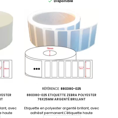

Disponible
ttes :
6742Perforation entre étiquettes :
mQuantité
NonDiamètre du mandrin : 76mmQuantité
non tenu en
par carton : 8 rouleauxProduit non tenu en
n devis
stock. Consultez-nous pour un devis
personnalisé.En...
RÉFÉRENCE:
880380-025
YESTER
880380-025 ETIQUETTE ZEBRA POLYESTER
NT
76X25MM ARGENTÉ BRILLANT
llant, avec
Etiquette en polyester argenté brillant, avec
e haute
adhésif permanent.L'étiquette haute
Format :
performance par excellence. Format :