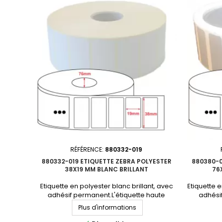
NonDiamètre du mandrin : 76mmQuantité
650Pe
par carton : 4 rouleauxProduit non tenu en
NonDiamè
stock. Consultez-nous pour un devis
par carton
personnalisé.En...
stoc
RÉFÉRENCE:
880332-019
880332-019 ETIQUETTE ZEBRA POLYESTER
880380-0
38X19 MM BLANC BRILLANT
76
Etiquette en polyester blanc brillant, avec
Etiquette e
adhésif permanent.L'étiquette haute
adhési
performance par excellence. Format :
perform
Plus d'informations
38x19mmMatière : polyester Adhésif :
76x76mm
permanentNbre étiq/rouleau :
per