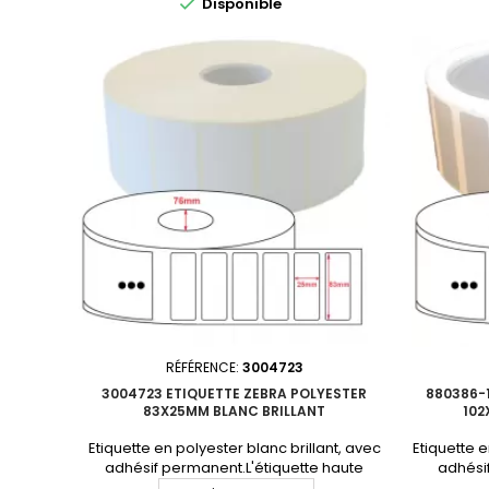

Disponible
6742Perforation entre étiquettes :
1890P
NonDiamètre du mandrin : 76mmQuantité
NonDiamè
par carton : 10 rouleauxProduit non tenu en
par carto
stock. Consultez-nous pour un devis
stock.
personnalisé.En...
RÉFÉRENCE:
3004723
3004723 ETIQUETTE ZEBRA POLYESTER
880386-1
83X25MM BLANC BRILLANT
102
Etiquette en polyester blanc brillant, avec
Etiquette e
adhésif permanent.L'étiquette haute
adhési
performance par excellence. Format :
perform