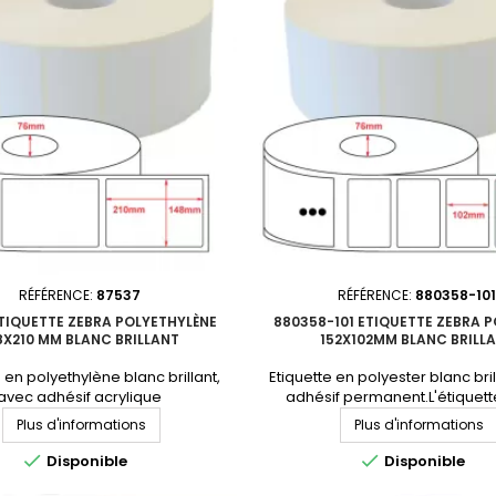
RÉFÉRENCE:
87537
RÉFÉRENCE:
880358-101
TIQUETTE ZEBRA POLYETHYLÈNE
880358-101 ETIQUETTE ZEBRA 
8X210 MM BLANC BRILLANT
152X102MM BLANC BRILL
 en polyethylène blanc brillant,
Etiquette en polyester blanc bri
avec adhésif acrylique
adhésif permanent.L'étiquett
.L'étiquette haute performance
performance par excellence. 
Plus d'informations
Plus d'informations
ence. Format : 148x210mmMatière
152x102mmMatière : polyester 
yethylène Adhésif : acrylique
permanentNbre étiq/roule


Disponible
Disponible
manentNbre étiq/rouleau :
1432Perforation entre étique