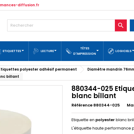
mances-diffusion.fr

TÊTES
ETIQUETTES
LECTURE
LOGICIELS
D'IMPRESSION
Etiquettes polyester adhésif permanent
Diamètre mandrin 76m
nc billant
880344-025 Etiqu
blanc billant
Référence 880344-025
Ma
Etiquette en
polyester
blanc bri
L'étiquette haute performance p