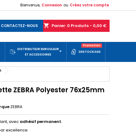
Bienvenue,
Connexion
ou
Créez votre compte
shopping_cart
Panier:
0
Produits - 0,00 €
CONTACTEZ-NOUS
Promotion
DISTRIBUTEUR ENROULEUR
DESTOCKAGE
ET ACCESSOIRES
m
ette ZEBRA Polyester 76x25mm
rque
ZEBRA
llant, avec
adhésif permanent.
ar excellence.