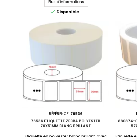
Plus d'informations
83x25mmMatière : polyester Adhésif :
102x102m
permanentNbre étiq/rouleau :
per

Disponible
6360Perforation entre étiquettes :
1432P
NonDiamètre du mandrin : 76mmQuantité
NonDiamè
par carton : 6 rouleauxProduit non tenu en
par carton
stock. Consultez-nous pour un devis
stock.
personnalisé.En raison...
RÉFÉRENCE:
76536
76536 ETIQUETTE ZEBRA POLYESTER
880374-0
76X51MM BLANC BRILLANT
57
Etiquette en polyester blanc brillant, avec
Etiquette e