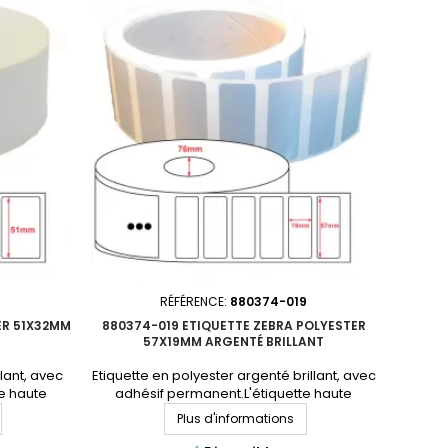
mQuantité
NonDiamètre du mandrin : 76mmQuantité
it non tenu
par carton : 10 rouleauxProduit non tenu en
 un devis
stock. Consultez-nous pour un devis
personnalisé.En...
RÉFÉRENCE:
880374-019
ER 51X32MM
880374-019 ETIQUETTE ZEBRA POLYESTER
57X19MM ARGENTÉ BRILLANT
llant, avec
Etiquette en polyester argenté brillant, avec
e haute
adhésif permanent.L'étiquette haute
Format :
performance par excellence. Format :
Plus d'informations
dhésif :
57x19mmMatière : polyester Adhésif :
au :
permanentNbre étiq/rouleau :