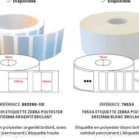


Disponible
Disponible
erforation entre étiquettes :
4295Perforation entre étique
tre du mandrin : 76mmQuantité
NonDiamètre du mandrin : 76m
n : 6 rouleauxProduit non tenu en
par carton : 10 rouleauxProduit 
 Consultez-nous pour un devis
stock. Consultez-nous pour u
personnalisé.En...
personnalisé.En...
RÉFÉRENCE:
880386-101
RÉFÉRENCE:
76534
01 ETIQUETTE ZEBRA POLYESTER
76534 ETIQUETTE ZEBRA POL
X102MM ARGENTÉ BRILLANT
38X13MM BLANC BRILLA
n polyester argenté brillant, avec
Etiquette en polyester blanc bri
f permanent.L'étiquette haute
adhésif permanent.L'étiquett
ance par excellence. Format :
performance par excellence. 