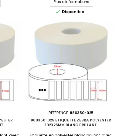
Plus d'informations
dhésif :
76x25mmMatière : polyester Adhésif :
au :
permanentNbre étiq/rouleau :

Disponible
ttes :
5180Perforation entre étiquettes :
mQuantité
NonDiamètre du mandrin : 76mmQuantité
non tenu en
par carton : 6 rouleauxProduit non tenu en
n devis
stock. Consultez-nous pour un devis
personnalisé.En...
RÉFÉRENCE:
880350-025
YESTER
880350-025 ETIQUETTE ZEBRA POLYESTER
NT
102X25MM BLANC BRILLANT
llant, avec
Etiquette en polyester blanc brillant, avec