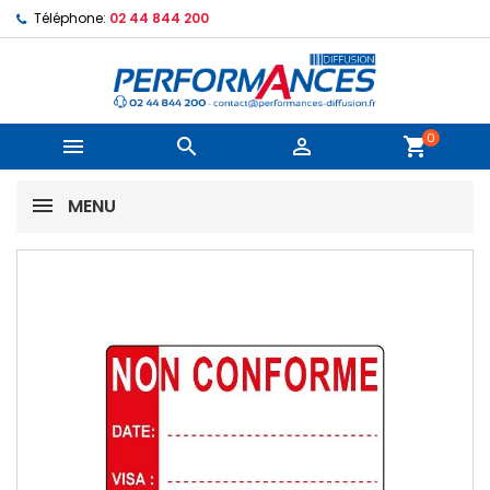
Téléphone:
02 44 844 200
0



shopping_cart
MENU