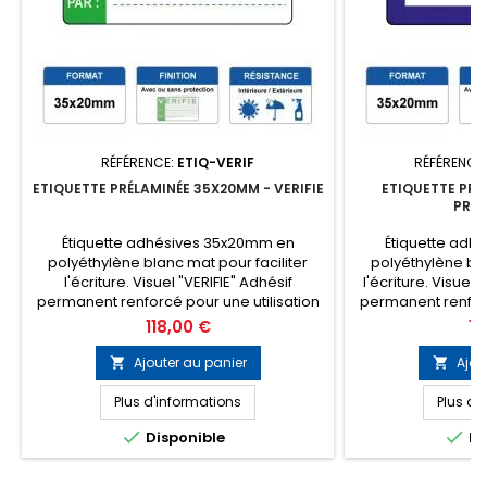
RÉFÉRENCE:
ETIQ-VERIF
RÉFÉRENCE
ETIQUETTE PRÉLAMINÉE 35X20MM - VERIFIE
ETIQUETTE PRÉ
PROP
Étiquette adhésives 35x20mm en
Étiquette adh
polyéthylène blanc mat pour faciliter
polyéthylène bla
l'écriture. Visuel "VERIFIE" Adhésif
l'écriture. Visuel
permanent renforcé pour une utilisation
permanent renforc
multi-supports. Prix du lot de 500
multi-supports
Prix
Pri
118,00 €
11
étiquettes Existe en finition avec ou sans
étiquettes Existe 
film de protection à coller après écriture.
film de protection 
Ajouter au panier
Ajou


Plus d'informations
Plus d'


Disponible
Di