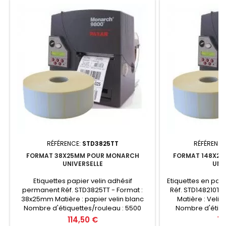
RÉFÉRENCE:
STD3825TT
RÉFÉRENCE
FORMAT 38X25MM POUR MONARCH
FORMAT 148X2
UNIVERSELLE
UNI
Etiquettes papier velin adhésif
Etiquettes en pap
permanent Réf. STD3825TT - Format :
Réf. STD148210TT
38x25mm Matière : papier velin blanc
Matière : Veli
Nombre d'étiquettes/rouleau : 5500
Nombre d'étiqu
Diamètre mandrin : 76mm Quantité par
Diamètre mandrin
Prix
Pri
114,50 €
12