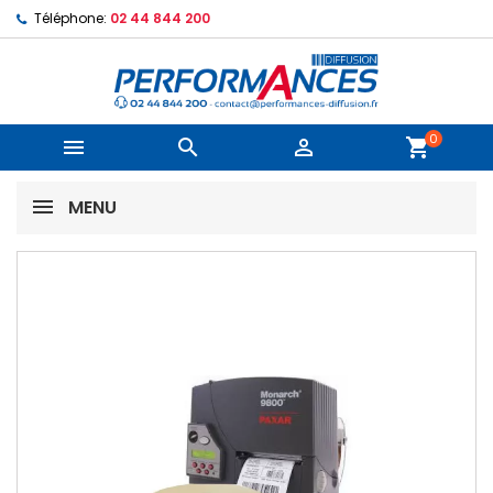
Téléphone:
02 44 844 200
0



shopping_cart
MENU