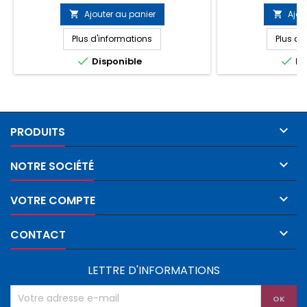
carton : 8 rouleaux
carton 
Ajouter au panier
Ajou


Plus d'informations
Plus d'


Disponible
Di

PRODUITS

NOTRE SOCIÉTÉ

VOTRE COMPTE

CONTACT
LETTRE D'INFORMATIONS