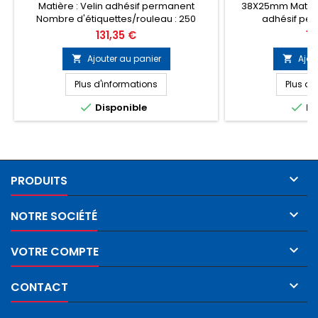
Matière : Velin adhésif permanent
38X25mm Matière
Nombre d'étiquettes/rouleau : 250
adhésif pe
Diamètre mandrin : 25mm Quantité par
d'étiquettes/rou
Prix
Pri
131,35 €
11
carton : 12 rouleaux
mandrin : 76mm Qu
ro
Ajouter au panier
Ajou


Plus d'informations
Plus d'


Disponible
Di

PRODUITS

NOTRE SOCIÉTÉ

VOTRE COMPTE

CONTACT