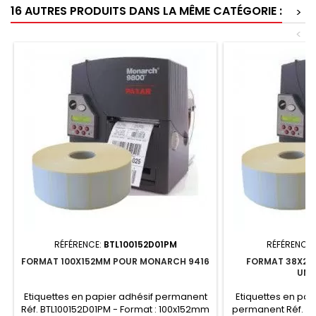
16 AUTRES PRODUITS DANS LA MÊME CATÉGORIE :
>
<
RÉFÉRENCE:
BTL100152D01PM
RÉFÉRENCE:
FORMAT 100X152MM POUR MONARCH 9416
FORMAT 38X2
UNI
Etiquettes en papier adhésif permanent
Etiquettes en pap
Réf. BTL100152D01PM - Format : 100x152mm
permanent Réf. GD