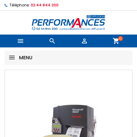
Téléphone:
02 44 844 200
0



shopping_cart
MENU