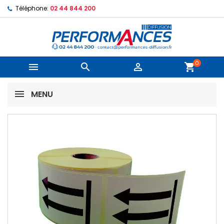
Téléphone:
02 44 844 200
0



shopping_cart
MENU