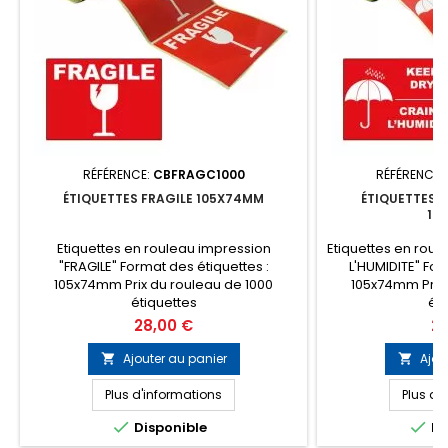
RÉFÉRENCE:
CBFRAGC1000
RÉFÉRENCE:
ÉTIQUETTES FRAGILE 105X74MM
ÉTIQUETTES C
10
Etiquettes en rouleau impression
Etiquettes en roul
"FRAGILE" Format des étiquettes :
L'HUMIDITE" For
105x74mm Prix du rouleau de 1000
105x74mm Prix 
étiquettes
éti
Prix
Pri
28,00 €
28
Ajouter au panier
Ajou


Plus d'informations
Plus d'


Disponible
Di