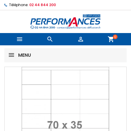
Téléphone:
02 44 844 200
0



shopping_cart
MENU