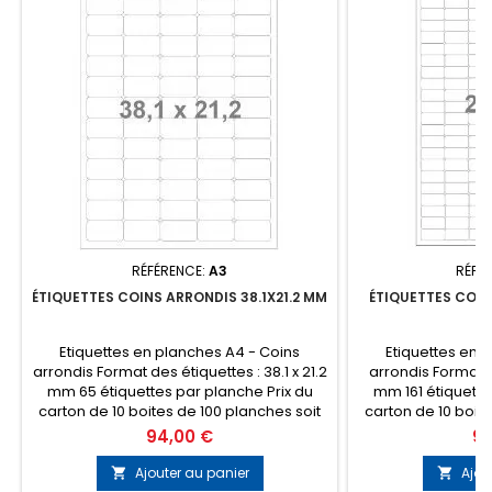
RÉFÉRENCE:
A3
RÉFÉ
ÉTIQUETTES COINS ARRONDIS 38.1X21.2 MM
ÉTIQUETTES COIN
Etiquettes en planches A4 - Coins
Etiquettes en 
arrondis Format des étiquettes : 38.1 x 21.2
arrondis Format de
mm 65 étiquettes par planche Prix du
mm 161 étiquette
carton de 10 boites de 100 planches soit
carton de 10 boite
65 000 étiquettes Prix dégressifs à partir
161 000 étiquettes 
Prix
Pri
94,00 €
94
de 2 cartons
de 2
Ajouter au panier
Ajou

