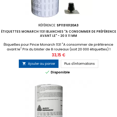
RÉFÉRENCE:
SP11310120A3
ÉTIQUETTES MONARCH 1131 BLANCHES "A CONSOMMER DE PRÉFÉRENCE
AVANT LE" - 20 X 11 MM
Étiquettes pour Pince Monarch 1131 "A consommer de préférence
avant le" Prix du blister de 8 rouleaux (soit 20 000 étiquettes) 1
tampon encreur gratuit inclus dans chaque blister
Prix
33,15 €
Ajouter au panier
Plus d'informations


Disponible