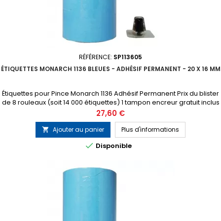
RÉFÉRENCE:
SP113605
ÉTIQUETTES MONARCH 1136 BLEUES - ADHÉSIF PERMANENT - 20 X 16 MM
Étiquettes pour Pince Monarch 1136 Adhésif Permanent Prix du blister
de 8 rouleaux (soit 14 000 étiquettes) 1 tampon encreur gratuit inclus
dans chaque blister
Prix
27,60 €
Ajouter au panier
Plus d'informations


Disponible