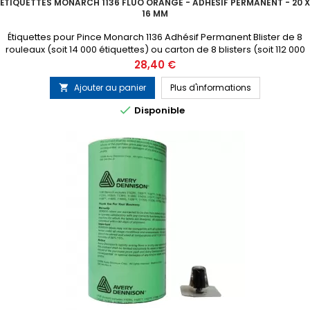
ÉTIQUETTES MONARCH 1136 FLUO ORANGE - ADHÉSIF PERMANENT - 20 X
16 MM
Étiquettes pour Pince Monarch 1136 Adhésif Permanent Blister de 8
rouleaux (soit 14 000 étiquettes) ou carton de 8 blisters (soit 112 000
étiquettes) 1 tampon encreur gratuit inclus dans chaque blister
Prix
28,40 €
Ajouter au panier
Plus d'informations


Disponible