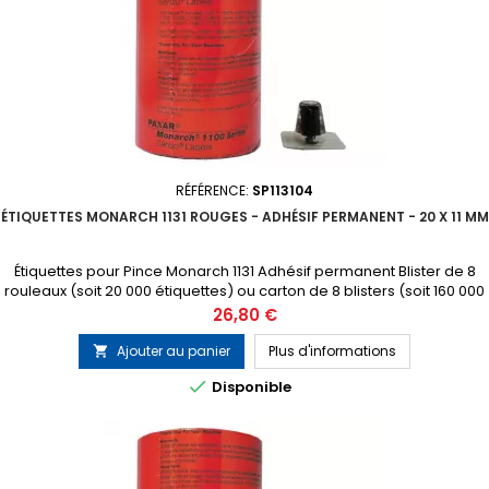
RÉFÉRENCE:
SP113104
ÉTIQUETTES MONARCH 1131 ROUGES - ADHÉSIF PERMANENT - 20 X 11 MM
Étiquettes pour Pince Monarch 1131 Adhésif permanent Blister de 8
rouleaux (soit 20 000 étiquettes) ou carton de 8 blisters (soit 160 000
étiquettes) 1 tampon encreur gratuit inclus dans chaque blister
Prix
26,80 €
Ajouter au panier
Plus d'informations


Disponible