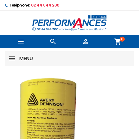
Téléphone:
02 44 844 200
0



shopping_cart
MENU