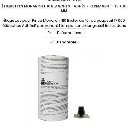
ÉTIQUETTES MONARCH 1110 BLANCHES - ADHÉSIF PERMANENT - 19 X 10
MM
Étiquettes pour Pince Monarch 1110 Blister de 16 rouleaux soit 17 000
étiquettes Adhésif permanent 1 tampon encreur gratuit inclus dans
chaque blister Consultez-nous pour un devis et pour connaitre la
Plus d'informations
disponibilité.

Disponible