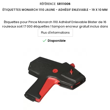
RÉFÉRENCE:
SR111006
ÉTIQUETTES MONARCH 1110 JAUNE - ADHÉSIF ENLEVABLE - 19 X 10 MM
Étiquettes pour Pince Monarch 1110 Adhésif Enlevable Blister de 16
rouleaux soit 17 000 étiquettes 1 tampon encreur gratuit inclus dans
chaque blister Consultez-nous pour un devis et pour connaitre la
Plus d'informations
disponibilité.

Disponible