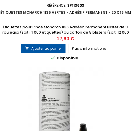
RÉFÉRENCE:
SP113603
ÉTIQUETTES MONARCH 1136 VERTES - ADHÉSIF PERMANENT - 20 X 16 MM
Étiquettes pour Pince Monarch 1136 Adhésif Permanent Blister de 8
rouleaux (soit 14 000 étiquettes) ou carton de 8 blisters (soit 112 000
étiquettes) 1 tampon encreur gratuit inclus dans chaque blister
Prix
27,60 €
Ajouter au panier
Plus d'informations


Disponible