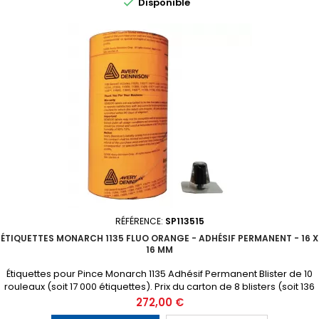

Disponible
RÉFÉRENCE:
SP113515
ÉTIQUETTES MONARCH 1135 FLUO ORANGE - ADHÉSIF PERMANENT - 16 X
16 MM
Étiquettes pour Pince Monarch 1135 Adhésif Permanent Blister de 10
rouleaux (soit 17 000 étiquettes). Prix du carton de 8 blisters (soit 136
000 étiquettes) 1 tampon encreur gratuit inclus dans chaque blister
Prix
272,00 €