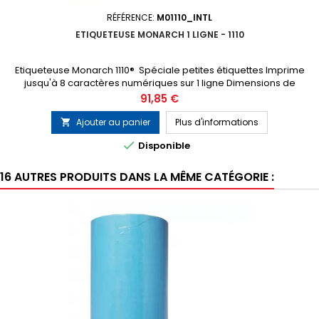
RÉFÉRENCE:
M01110_INTL
ETIQUETEUSE MONARCH 1 LIGNE - 1110
Etiqueteuse Monarch 1110® Spéciale petites étiquettes Imprime
jusqu'à 8 caractères numériques sur 1 ligne Dimensions de
l'étiquette : 19 x 10 mm
Prix
91,85 €
Ajouter au panier
Plus d'informations


Disponible
16 AUTRES PRODUITS DANS LA MÊME CATÉGORIE :