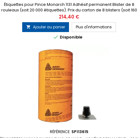
Étiquettes pour Pince Monarch 1131 Adhésif permanent Blister de 8
rouleaux (soit 20 000 étiquettes). Prix du carton de 8 blisters (soit 160
000 étiquettes) 1 tampon encreur gratuit inclus dans chaque blister
Prix
214,40 €
Ajouter au panier
Plus d'informations


Disponible
RÉFÉRENCE:
SP113615