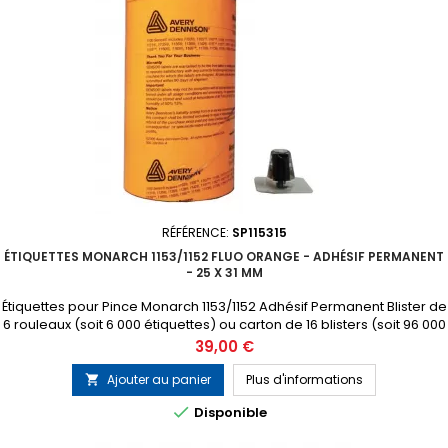
RÉFÉRENCE:
SP115315
ÉTIQUETTES MONARCH 1153/1152 FLUO ORANGE - ADHÉSIF PERMANENT
- 25 X 31 MM
Étiquettes pour Pince Monarch 1153/1152 Adhésif Permanent Blister de
6 rouleaux (soit 6 000 étiquettes) ou carton de 16 blisters (soit 96 000
étiquettes) 1 tampon encreur gratuit inclus dans chaque blister
Prix
39,00 €
Ajouter au panier
Plus d'informations


Disponible