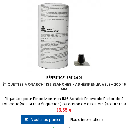
RÉFÉRENCE:
SR113601
ÉTIQUETTES MONARCH 1136 BLANCHES - ADHÉSIF ENLEVABLE - 20 X 16
MM
Étiquettes pour Pince Monarch 1136 Adhésif Enlevable Blister de 8
rouleaux (soit 14 000 étiquettes) ou carton de 8 blisters (soit 112 000
étiquettes) 1 tampon encreur gratuit inclus dans chaque blister
Prix
35,55 €
Ajouter au panier
Plus d'informations
