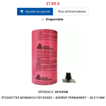
étiquettes) 1 tampon encreur gratuit inclus dans chaque blister
Prix
27,60 €
Ajouter au panier
Plus d'informations


Disponible
RÉFÉRENCE:
SP113108
ÉTIQUETTES MONARCH 1131 ROSES - ADHÉSIF PERMANENT - 20 X 11 MM