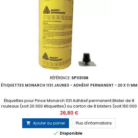
RÉFÉRENCE:
SP113106
ÉTIQUETTES MONARCH 1131 JAUNES - ADHÉSIF PERMANENT - 20 X 11 MM
Étiquettes pour Pince Monarch 1131 Adhésif permanent Blister de 8
rouleaux (soit 20 000 étiquettes) ou carton de 8 blisters (soit 160 000
étiquettes) 1 tampon encreur gratuit inclus dans chaque blister
Prix
26,80 €
Ajouter au panier
Plus d'informations


Disponible