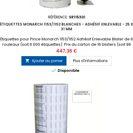
RÉFÉRENCE:
SR115301
ÉTIQUETTES MONARCH 1153/1152 BLANCHES - ADHÉSIF ENLEVABLE - 25 X
31 MM
Étiquettes pour Pince Monarch 1153/1152 Adhésif Enlevable Blister de 6
rouleaux (soit 6 000 étiquettes). Prix du carton de 16 blisters (soit 96
000 étiquettes) 1 tampon encreur gratuit inclus dans chaque blister
Prix
447,36 €
Ajouter au panier
Plus d'informations


Disponible