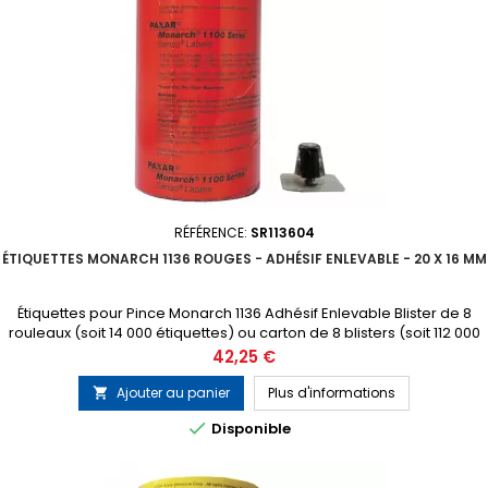
RÉFÉRENCE:
SR113604
ÉTIQUETTES MONARCH 1136 ROUGES - ADHÉSIF ENLEVABLE - 20 X 16 MM
Étiquettes pour Pince Monarch 1136 Adhésif Enlevable Blister de 8
rouleaux (soit 14 000 étiquettes) ou carton de 8 blisters (soit 112 000
étiquettes) 1 tampon encreur gratuit inclus dans chaque blister
Prix
42,25 €
Ajouter au panier
Plus d'informations


Disponible