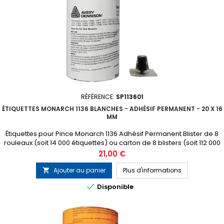
RÉFÉRENCE:
SP113601
ÉTIQUETTES MONARCH 1136 BLANCHES - ADHÉSIF PERMANENT - 20 X 16
MM
Étiquettes pour Pince Monarch 1136 Adhésif Permanent Blister de 8
rouleaux (soit 14 000 étiquettes) ou carton de 8 blisters (soit 112 000
étiquettes) 1 tampon encreur gratuit inclus dans chaque blister
Prix
21,00 €
Ajouter au panier
Plus d'informations


Disponible