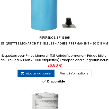
RÉFÉRENCE:
SP113105
ÉTIQUETTES MONARCH 1131 BLEUES - ADHÉSIF PERMANENT - 20 X 11 MM
Étiquettes pour Pince Monarch 1131 Adhésif permanent Prix du blister
de 8 rouleaux (soit 20 000 étiquettes) 1 tampon encreur gratuit inclus
dans chaque blister
Prix
26,80 €
Ajouter au panier
Plus d'informations


Disponible