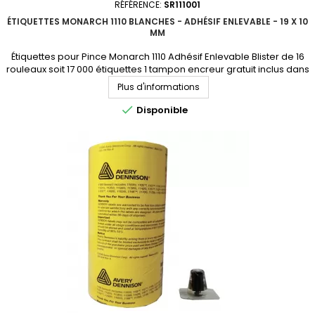
RÉFÉRENCE:
SR111001
ÉTIQUETTES MONARCH 1110 BLANCHES - ADHÉSIF ENLEVABLE - 19 X 10
MM
Étiquettes pour Pince Monarch 1110 Adhésif Enlevable Blister de 16
rouleaux soit 17 000 étiquettes 1 tampon encreur gratuit inclus dans
chaque blister Consultez-nous pour un devis et pour connaitre la
Plus d'informations
disponibilité.

Disponible