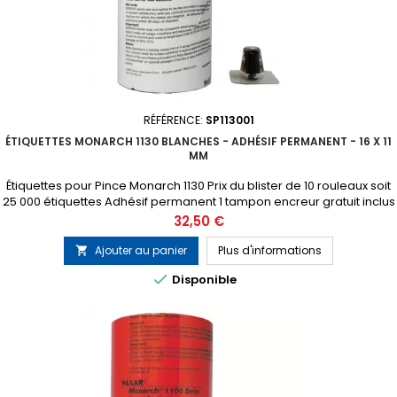
RÉFÉRENCE:
SP113001
ÉTIQUETTES MONARCH 1130 BLANCHES - ADHÉSIF PERMANENT - 16 X 11
MM
Étiquettes pour Pince Monarch 1130 Prix du blister de 10 rouleaux soit
25 000 étiquettes Adhésif permanent 1 tampon encreur gratuit inclus
dans chaque blister
Prix
32,50 €
Ajouter au panier
Plus d'informations


Disponible