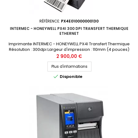
RÉFÉRENCE:
PX4E010000000130
INTERMEC - HONEYWELL PX4I 300 DPI TRANSFERT THERMIQUE
ETHERNET
Imprimante INTERMEC - HONEYWELL PX4I Transfert Thermique
Résolution : 300dpi Largeur d'impression : 110mm (4 pouces)
Connectique : USB, Ethernet, RS232 Prix public (avant remise) : 2900€
Prix
2 900,00 €
HT Demandez votre devis personnalisé
Plus d'informations

Disponible