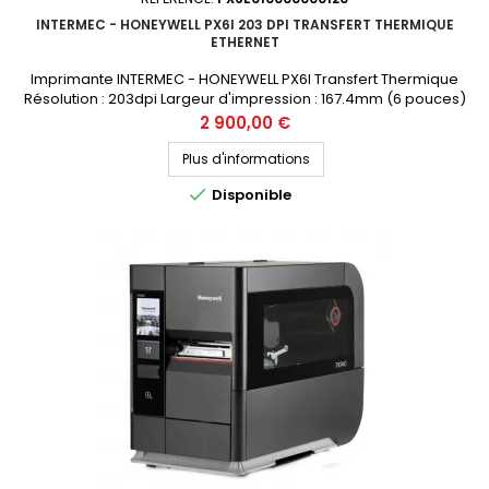
INTERMEC - HONEYWELL PX6I 203 DPI TRANSFERT THERMIQUE
ETHERNET
Imprimante INTERMEC - HONEYWELL PX6I Transfert Thermique
Résolution : 203dpi Largeur d'impression : 167.4mm (6 pouces)
Connectique : USB, Ethernet, RS232 Prix public (avant remise) : 2900€
Prix
2 900,00 €
HT Demandez votre devis personnalisé
Plus d'informations

Disponible