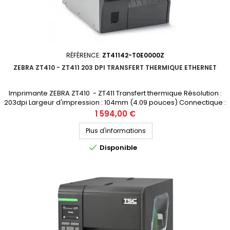
RÉFÉRENCE:
ZT41142-T0E0000Z
ZEBRA ZT410 - ZT411 203 DPI TRANSFERT THERMIQUE ETHERNET
Imprimante ZEBRA ZT410 - ZT411 Transfert thermique Résolution :
203dpi Largeur d'impression : 104mm (4.09 pouces) Connectique :
USB, RS-232, Ethernet, Bluetooth Prix public (avant remise) : 1594€ HT
Prix
1 594,00 €
Demandez votre devis personnalisé La ZT410 est remplacée par la
nouvelle génération ZT411
Plus d'informations

Disponible