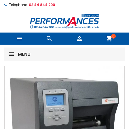
Téléphone:
02 44 844 200
0



shopping_cart
MENU