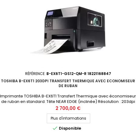
RÉFÉRENCE:
B-EX6T1-GS12-QM-R 18221168847
TOSHIBA B-EX6T1 203DPI TRANSFERT THERMIQUE AVEC ECONOMISEUR
DE RUBAN
Imprimante TOSHIBA B-EX6T1 Transfert Thermique avec économiseur
de ruban en standard. Tête NEAR EDGE (inclinée) Résolution : 203dpi
Largeur d'impression : 160mm (6 pouces) Connectique :
Prix
2 700,00 €
USB, ETHERNET, Port USB Hôte Prix public (avant remise) : 2700€ HT
Demandez votre devis personnalisé
Plus d'informations

Disponible