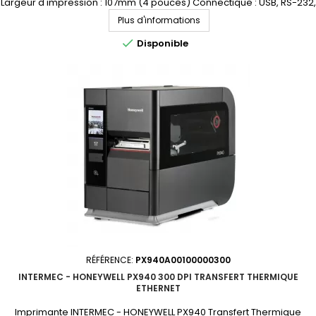
Largeur d'impression : 107mm (4 pouces) Connectique : USB, RS-232,
Ethernet, USB host Demandez votre devis personnalisé
Plus d'informations

Disponible
RÉFÉRENCE:
PX940A00100000300
INTERMEC - HONEYWELL PX940 300 DPI TRANSFERT THERMIQUE
ETHERNET
Imprimante INTERMEC - HONEYWELL PX940 Transfert Thermique