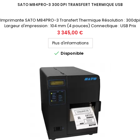
SATO M84PRO-3 300 DPI TRANSFERT THERMIQUE USB
Imprimante SATO M84PRO-3 Transfert Thermique Résolution : 300dpi
Largeur d'impression : 104 mm (4 pouces) Connectique : USB Prix
public (avant remise) : 3345€ HT Demandez votre devis
Prix
3 345,00 €
personnalisé
Plus d'informations

Disponible