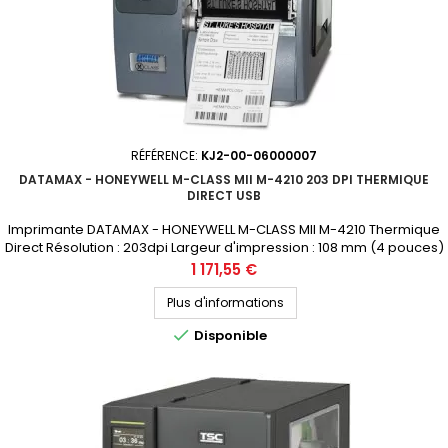
RÉFÉRENCE:
KJ2-00-06000007
DATAMAX - HONEYWELL M-CLASS MII M-4210 203 DPI THERMIQUE
DIRECT USB
Imprimante DATAMAX - HONEYWELL M-CLASS MII M-4210 Thermique
Direct Résolution : 203dpi Largeur d'impression : 108 mm (4 pouces)
Connectique : USB, RS232, Parallèle Prix public (avant remise) :
Prix
1 171,55 €
1171.55€ HT Demandez votre devis personnalisé
Plus d'informations

Disponible