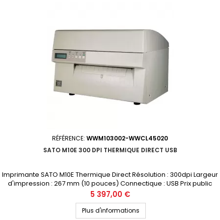
RÉFÉRENCE:
WWM103002-WWCL45020
SATO M10E 300 DPI THERMIQUE DIRECT USB
Imprimante SATO M10E Thermique Direct Résolution : 300dpi Largeur
d'impression : 267 mm (10 pouces) Connectique : USB Prix public
(avant remise) : 5397€ HT Demandez votre devis personnalisé
Prix
5 397,00 €
Plus d'informations