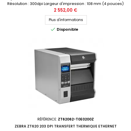
Résolution : 300dpi Largeur d'impression : 108 mm (4 pouces)
Connectique : USB, Ethernet, RS232 Prix public (avant remise) : 2552€
Prix
2 552,00 €
HT Demandez votre devis personnalisé
Plus d'informations

Disponible
RÉFÉRENCE:
ZT62062-T0E0200Z
ZEBRA ZT620 203 DPI TRANSFERT THERMIQUE ETHERNET