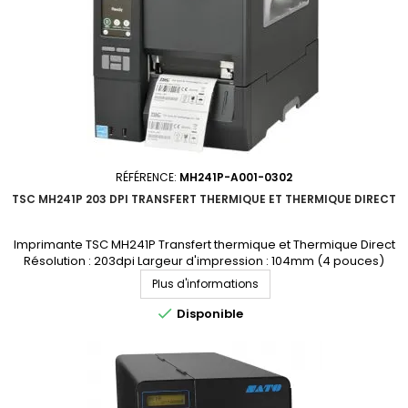
RÉFÉRENCE:
MH241P-A001-0302
TSC MH241P 203 DPI TRANSFERT THERMIQUE ET THERMIQUE DIRECT
Imprimante TSC MH241P Transfert thermique et Thermique Direct
Résolution : 203dpi Largeur d'impression : 104mm (4 pouces)
Connectique : USB, RS-232, Ethernet, USB Host Demandez votre devis
Plus d'informations
personnalisé

Disponible