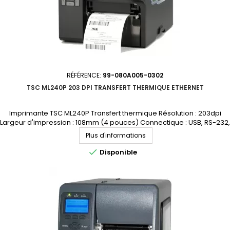
RÉFÉRENCE:
99-080A005-0302
TSC ML240P 203 DPI TRANSFERT THERMIQUE ETHERNET
Imprimante TSC ML240P Transfert thermique Résolution : 203dpi
Largeur d'impression : 108mm (4 pouces) Connectique : USB, RS-232,
Ethernet Demandez votre devis personnalisé
Plus d'informations

Disponible