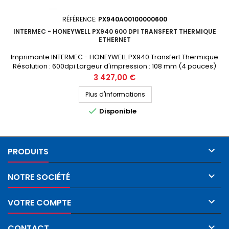
RÉFÉRENCE:
PX940A00100000600
INTERMEC - HONEYWELL PX940 600 DPI TRANSFERT THERMIQUE
ETHERNET
Imprimante INTERMEC - HONEYWELL PX940 Transfert Thermique
Résolution : 600dpi Largeur d'impression : 108 mm (4 pouces)
Connectique : USB, Ethernet, RS232 Prix public (avant remise) : 3427€
Prix
3 427,00 €
HT Demandez votre devis personnalisé
Plus d'informations

Disponible

PRODUITS

NOTRE SOCIÉTÉ

VOTRE COMPTE

CONTACT