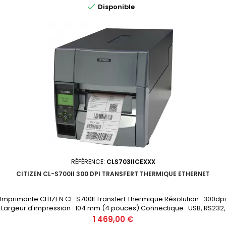

Disponible
RÉFÉRENCE:
CLS703IICEXXX
CITIZEN CL-S700II 300 DPI TRANSFERT THERMIQUE ETHERNET
Imprimante CITIZEN CL-S700II Transfert Thermique Résolution : 300dpi
Largeur d'impression : 104 mm (4 pouces) Connectique : USB, RS232,
Ethernet Prix public (avant remise) : 1469€ HT Demandez votre devis
Prix
1 469,00 €