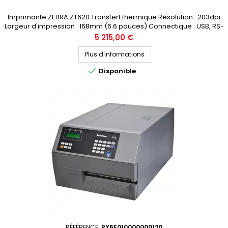
Imprimante ZEBRA ZT620 Transfert thermique Résolution : 203dpi
Largeur d'impression : 168mm (6.6 pouces) Connectique : USB, RS-
232, Bluetooth, Ethernet Prix public (avant remise) : 5215€ HT
Prix
5 215,00 €
Demandez votre devis personnalisé
Plus d'informations

Disponible
RÉFÉRENCE:
PX6E010000000120