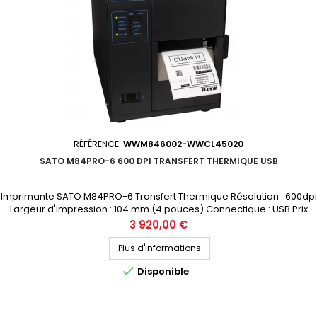
RÉFÉRENCE:
WWM846002-WWCL45020
SATO M84PRO-6 600 DPI TRANSFERT THERMIQUE USB
Imprimante SATO M84PRO-6 Transfert Thermique Résolution : 600dpi
Largeur d'impression : 104 mm (4 pouces) Connectique : USB Prix
public (avant remise) : 3920€ HT Demandez votre devis
Prix
3 920,00 €
personnalisé
Plus d'informations

Disponible