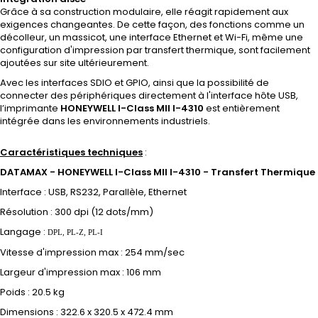
Grâce à sa construction modulaire, elle réagit rapidement aux
exigences changeantes. De cette façon, des fonctions comme un
décolleur, un massicot, une interface Ethernet et Wi-Fi, même une
configuration d'impression par transfert thermique, sont facilement
ajoutées sur site ultérieurement.
Avec les interfaces SDIO et GPIO, ainsi que la possibilité de
connecter des périphériques directement à l'interface hôte USB,
l’imprimante
HONEYWELL I-Class MII I-4310
est entièrement
intégrée dans les environnements industriels.
Caractéristiques techniques
:
DATAMAX - HONEYWELL
I-Class MII I-4310
- Transfert Thermique
Interface : USB, RS232, Parallèle, Ethernet
Résolution : 300 dpi (12 dots/mm)
Langage :
DPL, PL-Z, PL-I
Vitesse d'impression max : 254 mm/sec
Largeur d'impression max : 106 mm
Poids :
20.5 kg
Dimensions : 322.6 x 320.5 x 472.4 mm