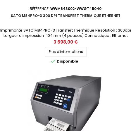
RÉFÉRENCE:
WWM843002-WWGT45040
SATO M84PRO-3 300 DPI TRANSFERT THERMIQUE ETHERNET
Imprimante SATO M84PRO-3 Transfert Thermique Résolution : 300dpi
Largeur d'impression : 104 mm (4 pouces) Connectique : Ethernet
Prix public (avant remise) : 3698€ HT Demandez votre devis
Prix
3 698,00 €
personnalisé
Plus d'informations

Disponible