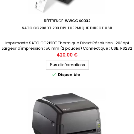
RÉFÉRENCE:
WWCG40032
SATO CG208DT 203 DPI THERMIQUE DIRECT USB
Imprimante SATO CG212DT Thermique Direct Résolution : 203dpi
Largeur d'impression : 56 mm (2 pouces) Connectique : USB, RS232
Prix public (avant remise) : 385€ HT Demandez votre devis
Prix
420,00 €
personnalisé
Plus d'informations

Disponible