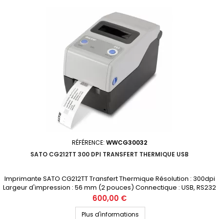
RÉFÉRENCE:
WWCG30032
SATO CG212TT 300 DPI TRANSFERT THERMIQUE USB
Imprimante SATO CG212TT Transfert Thermique Résolution : 300dpi
Largeur d'impression : 56 mm (2 pouces) Connectique : USB, RS232
Prix public (avant remise) : 600€ HT Demandez votre devis
Prix
600,00 €
personnalisé
Plus d'informations