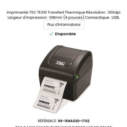
Imprimante TSC TE310 Transfert Thermique Résolution : 300dpi
Largeur d'impression : 108mm (4 pouces) Connectique : USB,
Ethernet Demandez votre devis personnalisé
Plus d'informations

Disponible
RÉFÉRENCE:
99-158A020-1702