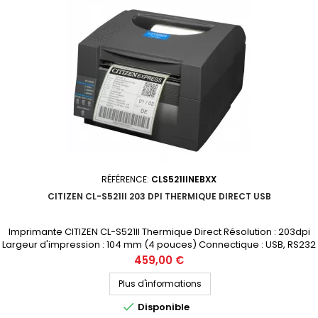
RÉFÉRENCE:
CLS521IINEBXX
CITIZEN CL-S521II 203 DPI THERMIQUE DIRECT USB
Imprimante CITIZEN CL-S521II Thermique Direct Résolution : 203dpi
Largeur d'impression : 104 mm (4 pouces) Connectique : USB, RS232
Prix public (avant remise) : 459€ HT Demandez votre devis
Prix
459,00 €
personnalisé
Plus d'informations

Disponible