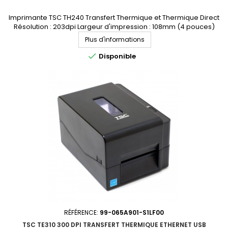
Imprimante TSC TH240 Transfert Thermique et Thermique Direct
Résolution : 203dpi Largeur d'impression : 108mm (4 pouces)
Connectique : USB, USB Hôte, ETHERNET, RS-232 Demandez votre
Plus d'informations
devis personnalisé

Disponible
RÉFÉRENCE:
99-065A901-S1LF00
TSC TE310 300 DPI TRANSFERT THERMIQUE ETHERNET USB