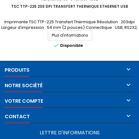
TSC TTP-225 203 DPI TRANSFERT THERMIQUE ETHERNET USB
Imprimante TSC TTP-225 Transfert Thermique Résolution : 203dpi
Largeur d'impression : 54 mm (2 pouces) Connectique : USB, RS232,
Ethernet Demandez votre devis personnalisé
Plus d'informations

Disponible

PRODUITS

NOTRE SOCIÉTÉ

VOTRE COMPTE

CONTACT
LETTRE D'INFORMATIONS