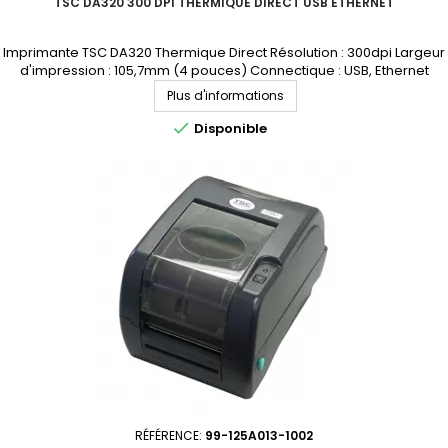
TSC DA320 300 DPI THERMIQUE DIRECT USB ETHERNET
Imprimante TSC DA320 Thermique Direct Résolution : 300dpi Largeur
d'impression : 105,7mm (4 pouces) Connectique : USB, Ethernet
Demandez votre devis personnalisé
Plus d'informations

Disponible
RÉFÉRENCE:
99-125A013-1002