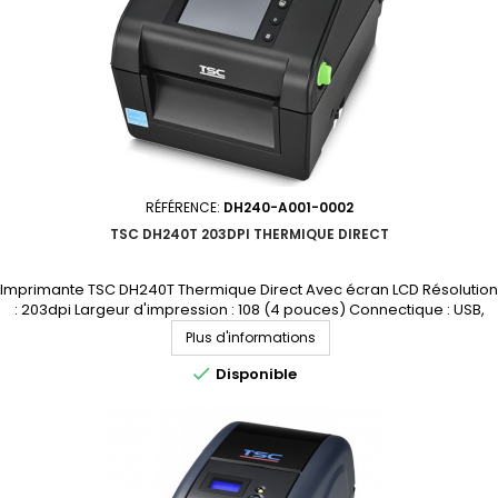
RÉFÉRENCE:
DH240-A001-0002
TSC DH240T 203DPI THERMIQUE DIRECT
Imprimante TSC DH240T Thermique Direct Avec écran LCD Résolution
: 203dpi Largeur d'impression : 108 (4 pouces) Connectique : USB,
Ethernet, USB hôte, RS-232 Demandez votre devis personnalisé
Plus d'informations

Disponible