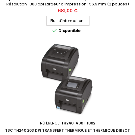
Résolution : 300 dpi Largeur d'impression : 56.9 mm (2 pouces)
Connectique : USB, USB Hôte, ETHERNET, RS-232 Demandez votre
Prix
681,00 €
devis personnalisé
Plus d'informations

Disponible
RÉFÉRENCE:
TH240-A001-1002
TSC TH240 203 DPI TRANSFERT THERMIQUE ET THERMIQUE DIRECT