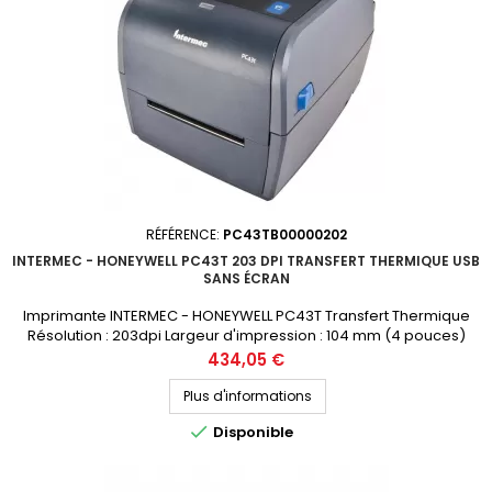
RÉFÉRENCE:
PC43TB00000202
INTERMEC - HONEYWELL PC43T 203 DPI TRANSFERT THERMIQUE USB
SANS ÉCRAN
Imprimante INTERMEC - HONEYWELL PC43T Transfert Thermique
Résolution : 203dpi Largeur d'impression : 104 mm (4 pouces)
Connectique : USB Prix public (avant remise) : 434.05€ HT Demandez
Prix
434,05 €
votre devis personnalisé
Plus d'informations

Disponible