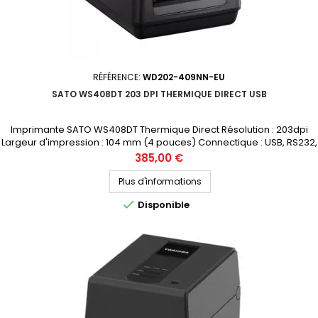
RÉFÉRENCE:
WD202-409NN-EU
SATO WS408DT 203 DPI THERMIQUE DIRECT USB
Imprimante SATO WS408DT Thermique Direct Résolution : 203dpi
Largeur d'impression : 104 mm (4 pouces) Connectique : USB, RS232,
LAN Demandez votre devis personnalisé
Prix
385,00 €
Plus d'informations

Disponible