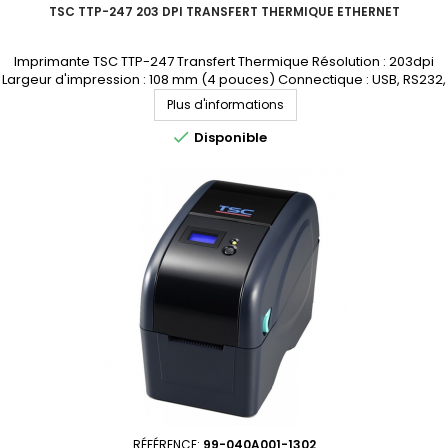
TSC TTP-247 203 DPI TRANSFERT THERMIQUE ETHERNET
Imprimante TSC TTP-247 Transfert Thermique Résolution : 203dpi
Largeur d'impression : 108 mm (4 pouces) Connectique : USB, RS232,
Parallèle, Ethernet Demandez votre devis personnalisé
Plus d'informations

Disponible
RÉFÉRENCE:
99-040A001-1302