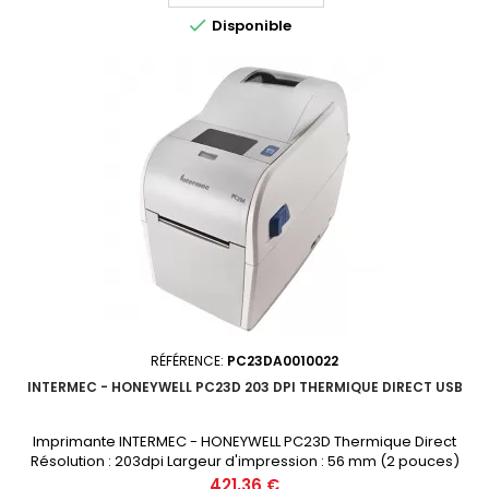

Disponible
RÉFÉRENCE:
PC23DA0010022
INTERMEC - HONEYWELL PC23D 203 DPI THERMIQUE DIRECT USB
Imprimante INTERMEC - HONEYWELL PC23D Thermique Direct
Résolution : 203dpi Largeur d'impression : 56 mm (2 pouces)
Connectique : USB Prix public (avant remise) : 421.36€ HT Demandez
Prix
421,36 €