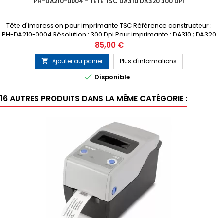
PH-DA210-0004 - TÊTE TSC DA310 DA320 300 DPI
Tête d'impression pour imprimante TSC Référence constructeur :
PH-DA210-0004 Résolution : 300 Dpi Pour imprimante : DA310 ; DA320
Prix
85,00 €
Ajouter au panier
Plus d'informations


Disponible
16 AUTRES PRODUITS DANS LA MÊME CATÉGORIE :