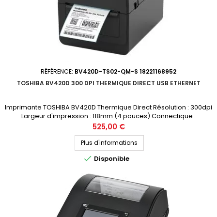
RÉFÉRENCE:
BV420D-TS02-QM-S 18221168952
TOSHIBA BV420D 300 DPI THERMIQUE DIRECT USB ETHERNET
Imprimante TOSHIBA BV420D Thermique Direct Résolution : 300dpi
Largeur d'impression : 118mm (4 pouces) Connectique :
USB, ETHERNET, port USB Hôte Prix public (avant remise) : 525€ HT
Prix
525,00 €
Demandez votre devis personnalisé
Plus d'informations

Disponible