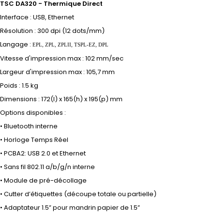
TSC DA320 - Thermique Direct
Interface : USB, Ethernet
Résolution : 300 dpi (12 dots/mm)
Langage :
EPL, ZPL, ZPLII, TSPL-EZ, DPL
Vitesse d'impression max : 102 mm/sec
Largeur d'impression max : 105,7 mm
Poids :
1.5 kg
Dimensions : 172(l) x 165(h) x 195(p) mm
Options disponibles :
• Bluetooth interne
• Horloge Temps Réel
• PCBA2: USB 2.0 et Ethernet
• Sans fil 802.11 a/b/g/n interne
• Module de pré-décollage
• Cutter d’étiquettes (découpe totale ou partielle)
• Adaptateur 1.5” pour mandrin papier de 1.5”