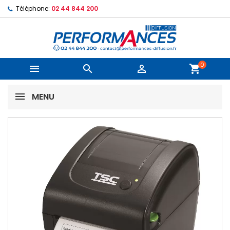
Téléphone:
02 44 844 200
0



shopping_cart
MENU