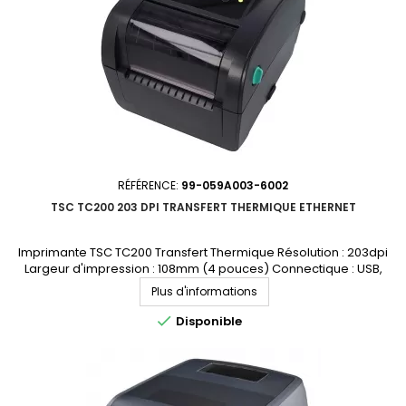
RÉFÉRENCE:
99-059A003-6002
TSC TC200 203 DPI TRANSFERT THERMIQUE ETHERNET
Imprimante TSC TC200 Transfert Thermique Résolution : 203dpi
Largeur d'impression : 108mm (4 pouces) Connectique : USB,
Ethernet, RS232, parallèle Demandez votre devis personnalisé
Plus d'informations

Disponible