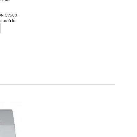
SON C7500-
les à la
re devis