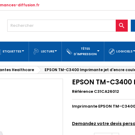
mances-diffusion.fr

TÊTES
ETIQUETTES
LECTURE
LOGICIELS
D'IMPRESSION
mantes Healthcare
EPSON TM-C3400 Imprimante jet d'encre coul
EPSON TM-C3400 I
Référence C31CA26012
Imprimante EPSON TM-C3400
Demandez votre devis perso