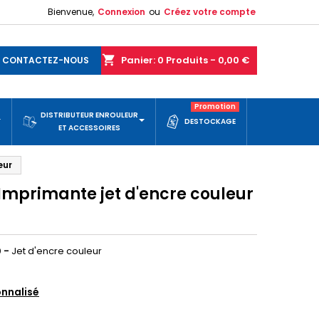
Bienvenue,
Connexion
ou
Créez votre compte
shopping_cart
Panier:
0
Produits - 0,00 €
CONTACTEZ-NOUS
Promotion
DISTRIBUTEUR ENROULEUR
DESTOCKAGE
ET ACCESSOIRES
eur
mprimante jet d'encre couleur
 -
Jet d'encre couleur
nnalisé