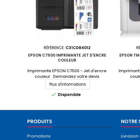
RÉFÉRENCE:
C31CD84012
R
EPSON C7500 IMPRIMANTE JET D'ENCRE
EPSON TM
COULEUR
Imprimante EPSON C7500 - Jet d'encre
Imprimant
couleur Demandez votre devis
coul
personnalisé
Plus d'informations

Disponible
PRODUITS
NOTRE 
Promotions
Livraison