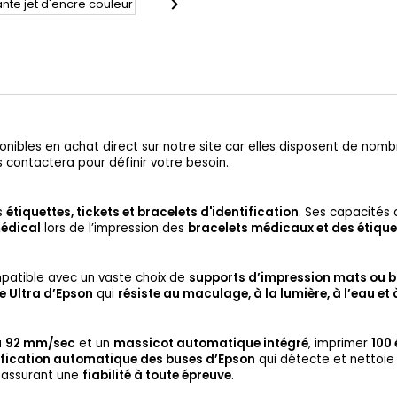

nibles en achat direct sur notre site car elles disposent de nombre
s contactera pour définir votre besoin.
s
étiquettes, tickets et bracelets d'identification
. Ses capacités
médical
lors de l’impression des
bracelets médicaux et des étique
patible avec un vaste choix de
supports d’impression mats ou br
e Ultra d’Epson
qui
résiste au maculage, à la lumière, à l’eau et 
à
92 mm/sec
et un
massicot automatique intégré
, imprimer
100 
ification automatique des buses d’Epson
qui détecte et nettoie 
i assurant une
fiabilité à toute épreuve
.