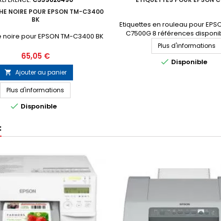
E NOIRE POUR EPSON TM-C3400
BK
Etiquettes en rouleau pour EP
C7500G 8 références disponib
 noire pour EPSON TM-C3400 BK
marque Epson Demandez vot
Plus d'informations
personnalisé
Prix
65,05 €

Disponible
Ajouter au panier

Plus d'informations

Disponible
: