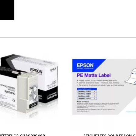
RÉFÉRENCE:
C33S020490
ETIQUETTES POUR EPSON 