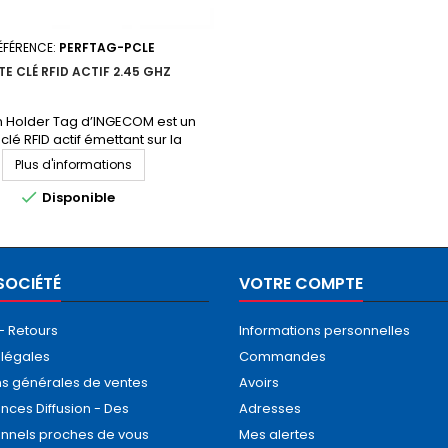
ÉFÉRENCE:
PERFTAG-PCLE
E CLÉ RFID ACTIF 2.45 GHZ
n Holder Tag d’INGECOM est un
clé RFID actif émettant sur la
e 2,45 GHz de la bande ISM. De
Plus d'informations
n très robuste il est conçu pour
nner dans des environnements

Disponible
avec une excellente résistance
essions chimiques. Demandez
otre devis personnalisé
SOCIÉTÉ
VOTRE COMPTE
 - Retours
Informations personnelles
 légales
Commandes
ns générales de ventes
Avoirs
nces Diffusion - Des
Adresses
onnels proches de vous
Mes alertes