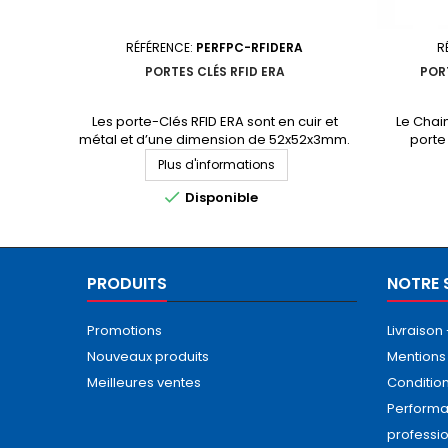
RÉFÉRENCE:
PERFPC-RFIDERA
R
PORTES CLÉS RFID ERA
PORT
Les porte-Clés RFID ERA sont en cuir et
Le Chai
métal et d’une dimension de 52x52x3mm.
porte 
Ils sont disponibles en noir et marron et
fréquenc
Plus d'informations
peuvent être équipés d’un anneau pour
conceptio
faciliter l’attache au support destiné. Nos
fonctio

Disponible
porte-clés RFID sont disponibles avec les
sévères 
circuits intégrés les plus courants en 125kHz,
aux agr
en 13.56MHz ainsi qu’en UHF. Demandez
v
votre devis personnalisé
PRODUITS
NOTRE 
Promotions
Livraison
Nouveaux produits
Mentions
Meilleures ventes
Conditio
Performa
professi