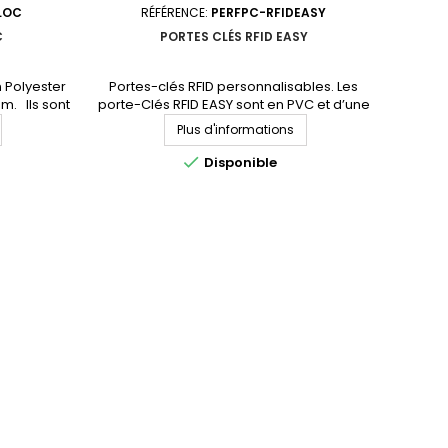
LOC
RÉFÉRENCE:
PERFPC-RFIDEASY
C
PORTES CLÉS RFID EASY
n Polyester
Portes-clés RFID personnalisables. Les
m. Ils sont
porte-Clés RFID EASY sont en PVC et d’une
gris, bleu,
dimension de 45x30x1,1mm. Ils sont
Plus d'informations
re équipés
disponibles avec les circuits intégrés les
ttache au
plus courants en 125kHz, en 13.56MHz ainsi

Disponible
 RFID sont
qu’en UHF. Demandez un devis
tégrés les
personnalisé
6MHz ainsi