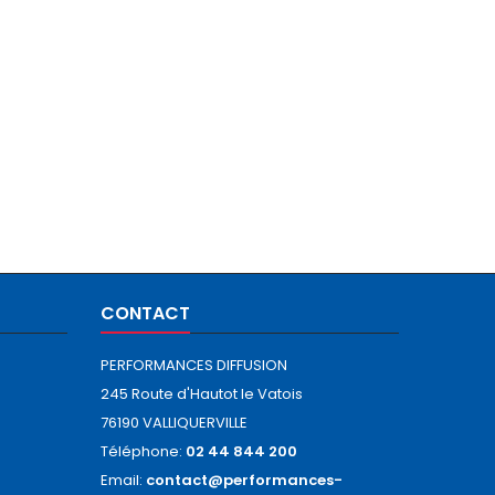
CONTACT
PERFORMANCES DIFFUSION
245 Route d'Hautot le Vatois
76190 VALLIQUERVILLE
Téléphone:
02 44 844 200
Email:
contact@performances-