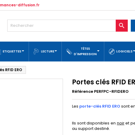
mances-diffusion.fr

TÊTES
ETIQUETTES
LECTURE
LOGICIELS
D'IMPRESSION
lés RFID ERO
Portes clés RFID E
Référence PERFPC-RFIDERO
Les
porte-clés RFID ERO
sont e
Ils sont disponibles en
noir
et p
au support destiné.