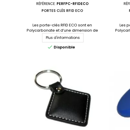
RÉFÉRENCE:
PERFPC-RFIDECO
RÉF
PORTES CLÉS RFID ECO
Les porte-clés RFID ECO sont en
Les p
Polycarbonate et d’une dimension de
Polycar
36x30x7mm. Ces porte-clés RFID sont
53x33x4
Plus d'informations
disponibles avec les circuits intégrés les
couleurs (n
plus courants en 125kHz, en 13.56MHz ainsi
peuvent 

Disponible
qu’en UHF. Demandez votre devis
facilite
personnalisé
Demand