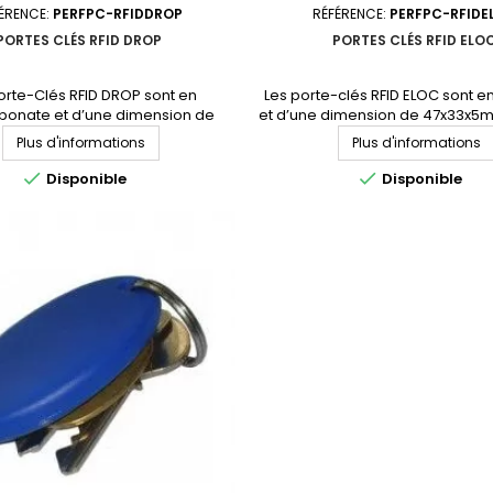
ÉRENCE:
PERFPC-RFIDDROP
RÉFÉRENCE:
PERFPC-RFIDE
PORTES CLÉS RFID DROP
PORTES CLÉS RFID ELO
orte-Clés RFID DROP sont en
Les porte-clés RFID ELOC sont e
bonate et d’une dimension de
et d’une dimension de 47x33x5m
mm. Ils sont disponibles en 5
disponibles en 5 couleurs (noir, 
Plus d'informations
Plus d'informations
oir, bleu, vert, rouge et jaune) et
rouge et orange) et peuvent êt
être équipés d’un anneau pour
d’un anneau pour faciliter l’a


Disponible
Disponible
r l’attache au support destiné.
support destiné. Nos porte-clés
ez votre devis personnalisé
disponibles avec les circuits in
plus courants en 125kHz, en 13.5
qu’en UHF....