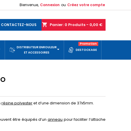
Bienvenue,
Connexion
ou
Créez votre compte
shopping_cart
Panier:
0
Produits - 0,00 €
CONTACTEZ-NOUS
Promotion
DISTRIBUTEUR ENROULEUR
DESTOCKAGE
ET ACCESSOIRES
RO
n
résine polyester
et d’une dimension de 37x5mm.
euvent être équipés d’un
anneau
pour faciliter l’attache