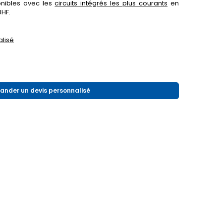
onibles avec les
circuits intégrés les plus courants
en
UHF.
lisé
nder un devis personnalisé