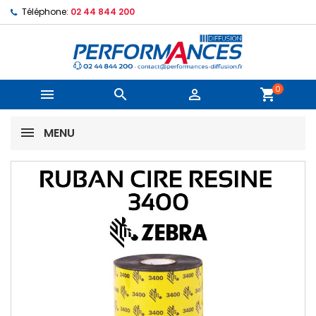
Téléphone:
02 44 844 200
0



shopping_cart
MENU