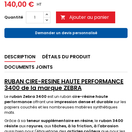
140,00 €
HT
Ajouter au panier
Quantité

Demander un devis personnalisé
DESCRIPTION
DÉTAILS DU PRODUIT
DOCUMENTS JOINTS
RUBAN
CIRE-RESINE HAUTE PERFORMANCE
3400 de la marque ZEBRA
Le
ruban Zebra 3400
est un ruban
cire-résine haute
performance
offrant une
impression dense et durable
sur les
papiers couchés et les nombreuses matières synthétiques
mats.
Grâce à sa
teneur supplémentaire en résine
, le
ruban 3400
résiste
aux
rayures
, aux
tâches, à la friction, à l'abrasion
aussi bien pour l'étiquetage des
articles coûteux
que pour les