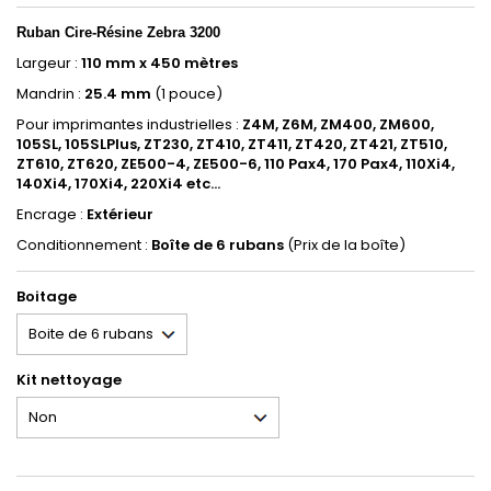
Ruban
Cire-Résine Zebra 3200
Largeur :
110 mm x 450 mètres
Mandrin :
25.4 mm
(1 pouce)
Pour imprimantes industrielles :
Z4M, Z6M, ZM400, ZM600,
105SL, 105SLPlus, ZT230, ZT410, ZT411, ZT420, ZT421, ZT510,
ZT610, ZT620, ZE500-4, ZE500-6, 110 Pax4, 170 Pax4, 110Xi4,
140Xi4, 170Xi4, 220Xi4 etc...
Encrage :
Extérieur
Conditionnement :
Boîte de 6 rubans
(Prix de la boîte)
Boitage
Kit nettoyage