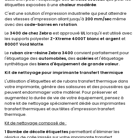
étiquettes exposées à une
chaleur modérée
.
C'est une solution d'impression industrielle qui peut atteindre
des vitesses d'impression allant jusqu'à
200 mm/sec
même
avec des
code-barres en rotation
.
Le
3400 de chez Zebra
est approuvé
UL
lorsqu'il est utilisé avec
les supports polyester
Z-Xtreme 4000T blanc et argent
et
8000T Void Matte
.
Le
ruban cire-résine Zebra 3400
convient parfaitement pour
l'étiquetage des
automobiles,
des
aciéries
et l'étiquetage
synthétique des
biens d'équipement de grande valeur.
Kit de nettoyage pour imprimante transfert thermique
L'utilisation d'étiquettes et de rubans transfert thermique dans
votre imprimante, génère des salissures et des poussières qui
peuvent endommager votre matériel. Pour préserver et
augmentez la durée de vie de votre équipement, pensez à
notre kit de nettoyage spécialement dédié aux imprimantes
transfert thermiques et aux têtes d'impression transfert
thermique.
Kit de nettoyage composé de :
1 Bombe de décolle étiquettes
permettant d'éliminer les
résidus de colle laissés sur votre imprimante transfert