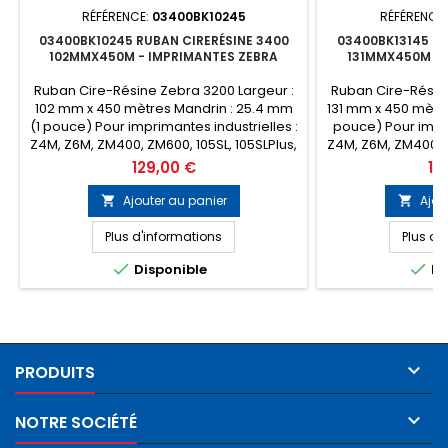
RÉFÉRENCE:
03400BK10245
RÉFÉRENCE
03400BK10245 RUBAN CIRERÉSINE 3400
03400BK13145 RU
102MMX450M - IMPRIMANTES ZEBRA
131MMX450M - 
Ruban Cire-Résine Zebra 3200 Largeur :
Ruban Cire-Résine
102 mm x 450 mètres Mandrin : 25.4 mm
131 mm x 450 mètre
(1 pouce) Pour imprimantes industrielles :
pouce) Pour impri
Z4M, Z6M, ZM400, ZM600, 105SL, 105SLPlus,
Z4M, Z6M, ZM400, Z
ZT230, ZT410, ZT411, ZT420, ZT421, ZT510,
ZT230, ZT410, ZT41
Prix
Pri
129,00 €
16
ZT610, ZT620, ZE500-4, ZE500-6, 110 Pax4,
ZT610, ZT620, ZE50
170 Pax4, 110Xi4, 140Xi4, 170Xi4, 220Xi4
170 Pax4, 110Xi4,
Ajouter au panier
Ajou


etc... Encrage : Extérieur
etc... Enc
Conditionnement : Boîte de 6 rubans
Conditionnement
Plus d'informations
Plus d'
(Prix...
(


Disponible
Di

PRODUITS

NOTRE SOCIÉTÉ