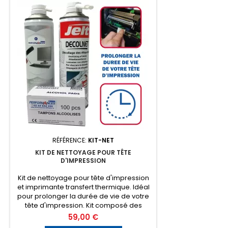
RÉFÉRENCE:
KIT-NET
KIT DE NETTOYAGE POUR TÊTE
D'IMPRESSION
Kit de nettoyage pour tête d'impression
et imprimante transfert thermique. Idéal
pour prolonger la durée de vie de votre
tête d'impression. Kit composé des
produits suivants : - 1 bombe aérosol de
Prix
59,00 €
décolle étiquettes - 1 bombe aérosol