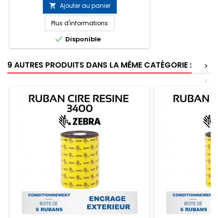
d'air sec ininflammable - 1 boite de 100
Ajouter au panier

lingettes pré-imprégnée d'alcool
isopropylique 70%
Plus d'informations

Disponible
9 AUTRES PRODUITS DANS LA MÊME CATÉGORIE :
>
<