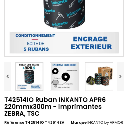


T42514IO Ruban INKANTO APR6
220mmx300m - Imprimantes
ZEBRA, TSC
Référence T42514IO T42514ZA
Marque
INKANTO by ARMOR