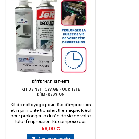
RÉFÉRENCE:
KIT-NET
KIT DE NETTOYAGE POUR TÊTE
D'IMPRESSION
Kit de nettoyage pour tête d'impression
et imprimante transfert thermique. Idéal
pour prolonger la durée de vie de votre
tête d'impression. Kit composé des
produits suivants : - 1 bombe aérosol de
Prix
59,00 €
décolle étiquettes - 1 bombe aérosol
d'air sec ininflammable - 1 boite de 100
Ajouter au panier
