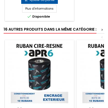
lingettes pré-imprégnée d'alcool
isopropylique 70%
Plus d'informations

Disponible
16 AUTRES PRODUITS DANS LA MÊME CATÉGORIE :
>
<