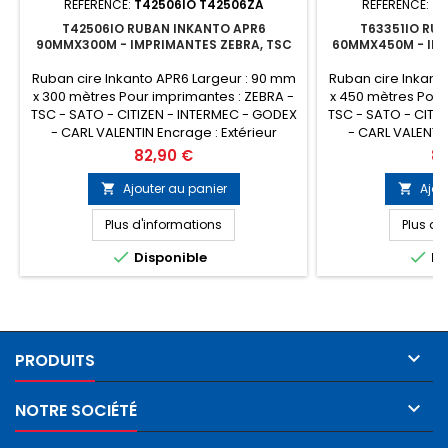
RÉFÉRENCE:
T42506IO T42506ZA
RÉFÉRENCE:
T6
T42506IO RUBAN INKANTO APR6
T63351IO RU
90MMX300M - IMPRIMANTES ZEBRA, TSC
60MMX450M - IMP
Ruban cire Inkanto APR6 Largeur : 90 mm
Ruban cire Inkant
x 300 mètres Pour imprimantes : ZEBRA -
x 450 mètres Pour
TSC - SATO - CITIZEN - INTERMEC - GODEX
TSC - SATO - CITI
- CARL VALENTIN Encrage : Extérieur
- CARL VALENTIN
Conditionnement : Boîte de 10 rubans
Conditionnement 
Prix
Pri
82,90 €
82
(Prix de la boîte) Remplace la référence
(Prix de la boîte)
ARMOR T42506ZA
ARMOR
Ajouter au panier
Ajou


Plus d'informations
Plus d'


Disponible
Di

PRODUITS

NOTRE SOCIÉTÉ