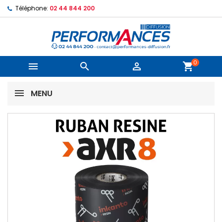
Téléphone:
02 44 844 200
0



shopping_cart
MENU