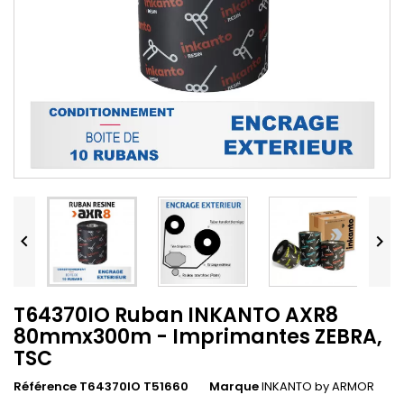


T64370IO Ruban INKANTO AXR8
80mmx300m - Imprimantes ZEBRA,
TSC
Référence T64370IO T51660
Marque
INKANTO by ARMOR