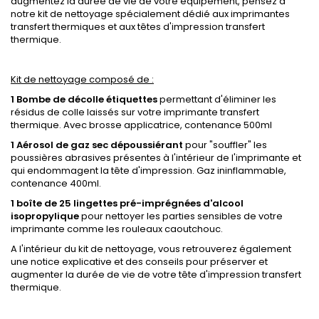
augmentez la durée de vie de votre équipement, pensez à
notre kit de nettoyage spécialement dédié aux imprimantes
transfert thermiques et aux têtes d'impression transfert
thermique.
Kit de nettoyage composé de :
1 Bombe de décolle étiquettes
permettant d'éliminer les
résidus de colle laissés sur votre imprimante transfert
thermique. Avec brosse applicatrice, contenance 500ml
1 Aérosol de gaz sec dépoussiérant
pour "souffler" les
poussières abrasives présentes à l'intérieur de l'imprimante et
qui endommagent la tête d'impression. Gaz ininflammable,
contenance 400ml.
1 boîte de 25 lingettes pré-imprégnées d'alcool
isopropylique
pour nettoyer les parties sensibles de votre
imprimante comme les rouleaux caoutchouc.
A l'intérieur du kit de nettoyage, vous retrouverez également
une notice explicative et des conseils pour préserver et
augmenter la durée de vie de votre tête d'impression transfert
thermique.