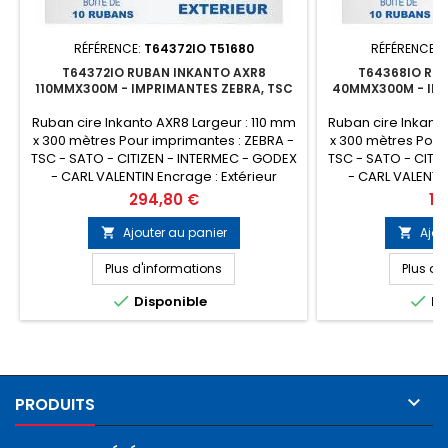
RÉFÉRENCE:
T64372IO T51680
RÉFÉRENCE:
T
T64372IO RUBAN INKANTO AXR8
T64368IO RU
110MMX300M - IMPRIMANTES ZEBRA, TSC
40MMX300M - IMP
Ruban cire Inkanto AXR8 Largeur : 110 mm
Ruban cire Inkant
x 300 mètres Pour imprimantes : ZEBRA -
x 300 mètres Pour
TSC - SATO - CITIZEN - INTERMEC - GODEX
TSC - SATO - CITI
- CARL VALENTIN Encrage : Extérieur
- CARL VALENTIN
Conditionnement : Boîte de 10 rubans
Conditionnement 
Prix
Pri
294,80 €
10
(Prix de la boîte) Remplace la référence
(Prix de la boîte)
ARMOR T51680
ARMO
Ajouter au panier
Ajou


Plus d'informations
Plus d'


Disponible
Di

PRODUITS