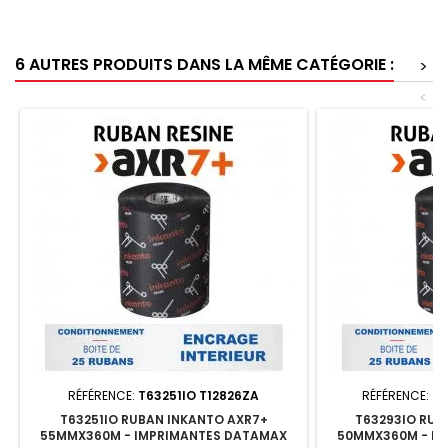
6 AUTRES PRODUITS DANS LA MÊME CATÉGORIE :
>
<
RÉFÉRENCE:
T63251IO T12826ZA
RÉFÉRENCE:
T6
T63251IO RUBAN INKANTO AXR7+
T63293IO RUB
55MMX360M - IMPRIMANTES DATAMAX
50MMX360M - I