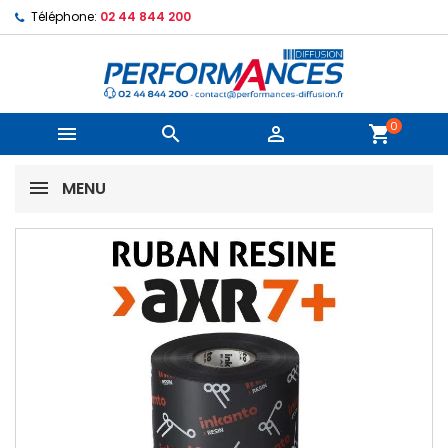
Téléphone:
02 44 844 200
0



shopping_cart
MENU