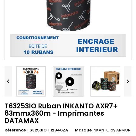


T63253IO Ruban INKANTO AXR7+
83mmx360m - Imprimantes
DATAMAX
Référence T63253IO T12946ZA
Marque
INKANTO by ARMOR