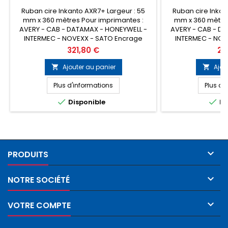
Ruban cire Inkanto AXR7+ Largeur : 55
Ruban cire Inkan
mm x 360 mètres Pour imprimantes :
mm x 360 mètres
AVERY - CAB - DATAMAX - HONEYWELL -
AVERY - CAB - D
INTERMEC - NOVEXX - SATO Encrage
INTERMEC - NOV
: Intérieur Conditionnement : Boîte de 25
: Intérieur Condit
Prix
Pri
321,80 €
29
rubans (Prix de la boîte) Remplace la
rubans (Prix de 
référence ARMOR T12826ZA
référence 
Ajouter au panier
Ajou


Plus d'informations
Plus d'


Disponible
Di

PRODUITS

NOTRE SOCIÉTÉ

VOTRE COMPTE