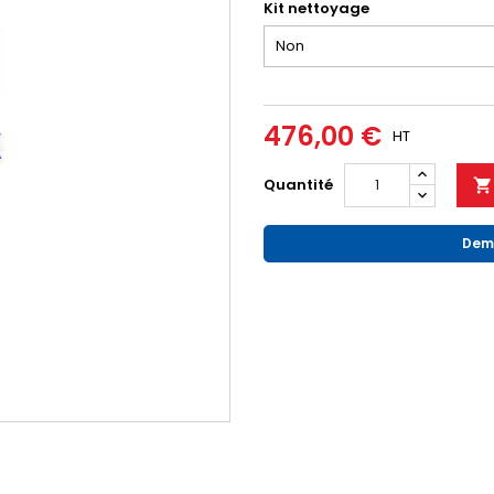
Kit nettoyage
476,00 €
HT
Quantité

Dema