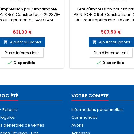
d'impression pour imprimante
Tête d'impression pour impr
NIX Ref. Constructeur : 252379-
PRINTRONIX Ref. Constructeur :
Pour imprimante : T4M SL4M
001 Pour imprimante : T5206E
Prix
Prix
631,00 €
587,50 €
Ajouter au panier
Ajouter au panier


Plus d'informations
Plus d'informations


Disponible
Disponible
SOCIÉTÉ
VOTRE COMPTE
 - Retours
Informations personnelles
 légales
Commandes
ns générales de ventes
Avoirs
nces Diffusion - Des
Adresses