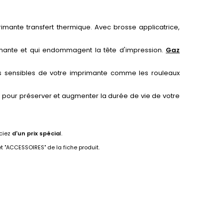
rimante transfert thermique. Avec brosse applicatrice,
primante et qui endommagent la tête d'impression.
Gaz
s sensibles de votre imprimante comme les rouleaux
ls pour préserver et augmenter la durée de vie de votre
iciez
d'un prix spécia
l.
 "ACCESSOIRES" de la fiche produit.