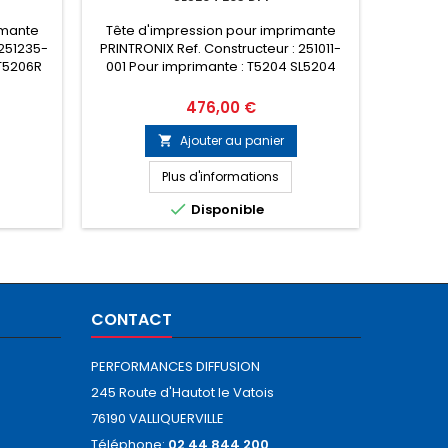
imante
Tête d'impression pour imprimante
Tête d
 251235-
PRINTRONIX Ref. Constructeur : 251011-
PRINTRON
 T5206R
001 Pour imprimante : T5204 SL5204
001 Pou
Prix
476,00 €
Ajouter au panier

Plus d'informations

Disponible
CONTACT
PERFORMANCES DIFFUSION
245 Route d'Hautot le Vatois
76190 VALLIQUERVILLE
Téléphone:
02 44 844 200