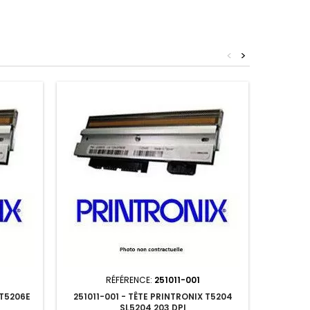
<
>
RÉFÉRENCE:
251011-001
 T5206E
251011-001 - TÊTE PRINTRONIX T5204
251236-
SL5204 203 DPI