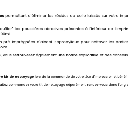
es
permettant d'éliminer les résidus de colle laissés sur votre imp
ouffler" les poussières abrasives présentes à l'intérieur de l'im
400ml.
pré-imprégnées d'alcool isopropylique pour nettoyer les partie
oite.
age, vous retrouverez également une notice explicative et des consei
re kit de nettoyage
lors de la commande de votre tête d'impression et bénéf
aitez commandez votre kit de nettoyage séparément, rendez-vous dans l'onglet