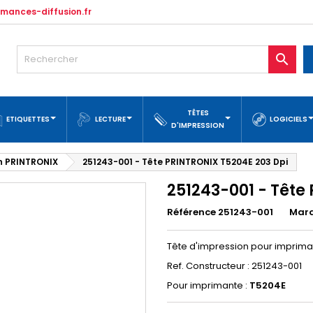
mances-diffusion.fr

TÊTES
ETIQUETTES
LECTURE
LOGICIELS
D'IMPRESSION
n PRINTRONIX
251243-001 - Tête PRINTRONIX T5204E 203 Dpi
251243-001 - Tête
Référence 251243-001
Mar
Tête d'impression pour imprim
Ref. Constructeur : 251243-001
Pour imprimante :
T5204E