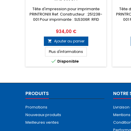
Tête d'impression pour imprimante
Tête 
PRINTRONIX Ref. Constructeur : 251238-
PRINTRO
001 Pour imprimante : SL5306R RFID
001 
Prix
934,00 €
Ajouter au panier

Plus d'informations

Disponible
PRODUITS
NOTRE 
Promotions
Livraison
Nouveaux produits
Mentions
Meilleures ventes
Conditio
Performa