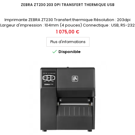
ZEBRA ZT230 203 DPI TRANSFERT THERMIQUE USB
Imprimante ZEBRA ZT230 Transfert thermique Résolution : 203dpi
Largeur d'impression : 104mm (4 pouces) Connectique : USB, RS-232
Prix public (avant remise) : 1075€ HT Demandez votre devis
Prix
1 075,00 €
personnalisé
Plus d'informations

Disponible