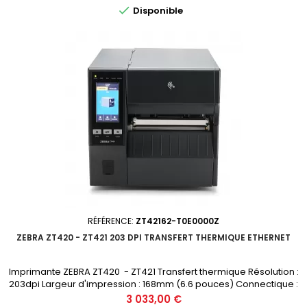

Disponible
RÉFÉRENCE:
ZT42162-T0E0000Z
ZEBRA ZT420 - ZT421 203 DPI TRANSFERT THERMIQUE ETHERNET
Imprimante ZEBRA ZT420 - ZT421 Transfert thermique Résolution :
203dpi Largeur d'impression : 168mm (6.6 pouces) Connectique :
USB, RS-232, Ethernet, Bluetooth Prix public (avant remise) : 3033€ HT
Prix
3 033,00 €