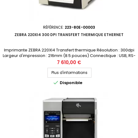
RÉFÉRENCE:
223-80E-00003
ZEBRA 220XI4 300 DPI TRANSFERT THERMIQUE ETHERNET
Imprimante ZEBRA 220XI4 Transfert thermique Résolution : 300dpi
Largeur d'impression : 216mm (8.5 pouces) Connectique : USB, RS-
232, Ethernet Prix public (avant remise) : 7386€ HT Demandez votre
Prix
7 610,00 €
devis personnalisé
Plus d'informations

Disponible