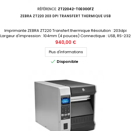
RÉFÉRENCE:
ZT22042-T0E000FZ
ZEBRA ZT220 203 DPI TRANSFERT THERMIQUE USB
Imprimante ZEBRA ZT220 Transfert thermique Résolution : 203dpi
Largeur d'impression : 104mm (4 pouces) Connectique : USB, RS-232
Prix public (avant remise) : 940€ HT Demandez votre devis
Prix
940,00 €
personnalisé
Plus d'informations

Disponible