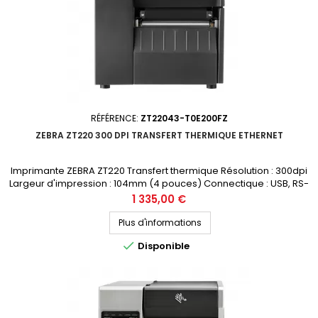
RÉFÉRENCE:
ZT22043-T0E200FZ
ZEBRA ZT220 300 DPI TRANSFERT THERMIQUE ETHERNET
Imprimante ZEBRA ZT220 Transfert thermique Résolution : 300dpi
Largeur d'impression : 104mm (4 pouces) Connectique : USB, RS-
232, Ethernet Prix public (avant remise) : 1335€ HT Demandez votre
Prix
1 335,00 €
devis personnalisé
Plus d'informations

Disponible