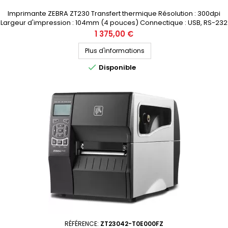
Imprimante ZEBRA ZT230 Transfert thermique Résolution : 300dpi
Largeur d'impression : 104mm (4 pouces) Connectique : USB, RS-232
Prix public (avant remise) : 1375€ HT Demandez votre devis
Prix
1 375,00 €
personnalisé
Plus d'informations

Disponible
RÉFÉRENCE:
ZT23042-T0E000FZ