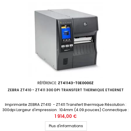
RÉFÉRENCE:
ZT41143-T0E0000Z
ZEBRA ZT410 - ZT411 300 DPI TRANSFERT THERMIQUE ETHERNET
Imprimante ZEBRA ZT410 - ZT411 Transfert thermique Résolution :
300dpi Largeur d'impression : 104mm (4.09 pouces) Connectique :
USB, RS-232, Ethernet, Bluetooth Prix public (avant remise) : 1914€ HT
Prix
1 914,00 €
Demandez votre devis personnalisé La ZT410 est remplacée par la
nouvelle génération ZT411
Plus d'informations