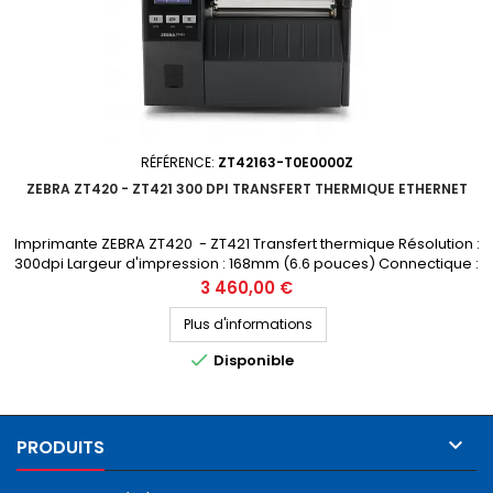
RÉFÉRENCE:
ZT42163-T0E0000Z
ZEBRA ZT420 - ZT421 300 DPI TRANSFERT THERMIQUE ETHERNET
Imprimante ZEBRA ZT420 - ZT421 Transfert thermique Résolution :
300dpi Largeur d'impression : 168mm (6.6 pouces) Connectique :
USB, RS-232, Ethernet, Bluetooth Prix public (avant remise) : 3460€ HT
Prix
3 460,00 €
Demandez votre devis personnalisé La ZT420 est remplacée par la
nouvelle génération ZT421
Plus d'informations

Disponible

PRODUITS