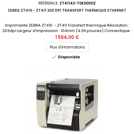
RÉFÉRENCE:
ZT41142-T0E0000Z
ZEBRA ZT410 - ZT411 203 DPI TRANSFERT THERMIQUE ETHERNET
Imprimante ZEBRA ZT410 - ZT411 Transfert thermique Résolution :
203dpi Largeur d'impression : 104mm (4.09 pouces) Connectique :
USB, RS-232, Ethernet, Bluetooth Prix public (avant remise) : 1594€ HT
Prix
1 594,00 €
Demandez votre devis personnalisé La ZT410 est remplacée par la
nouvelle génération ZT411
Plus d'informations

Disponible