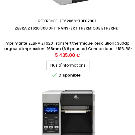
RÉFÉRENCE:
ZT62063-T0E0200Z
ZEBRA ZT620 300 DPI TRANSFERT THERMIQUE ETHERNET
Imprimante ZEBRA ZT620 Transfert thermique Résolution : 300dpi
Largeur d'impression : 168mm (6.6 pouces) Connectique : USB, RS-
232, Bluetooth, Ethernet Prix public (avant remise) : 5435€ HT
Prix
5 435,00 €
Demandez votre devis personnalisé
Plus d'informations

Disponible