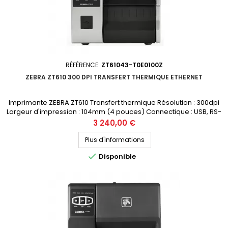
RÉFÉRENCE:
ZT61043-T0E0100Z
ZEBRA ZT610 300 DPI TRANSFERT THERMIQUE ETHERNET
Imprimante ZEBRA ZT610 Transfert thermique Résolution : 300dpi
Largeur d'impression : 104mm (4 pouces) Connectique : USB, RS-
232, Bluetooth, Ethernet Prix public (avant remise) : 3240€ HT
Prix
3 240,00 €
Demandez votre devis personnalisé
Plus d'informations

Disponible