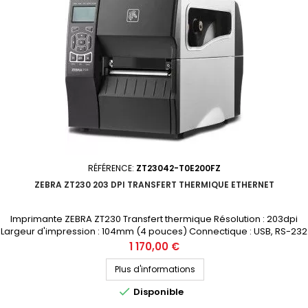
RÉFÉRENCE:
ZT23042-T0E200FZ
ZEBRA ZT230 203 DPI TRANSFERT THERMIQUE ETHERNET
Imprimante ZEBRA ZT230 Transfert thermique Résolution : 203dpi
Largeur d'impression : 104mm (4 pouces) Connectique : USB, RS-232
Prix public (avant remise) : 1170€ HT Demandez votre devis
Prix
1 170,00 €
personnalisé
Plus d'informations

Disponible