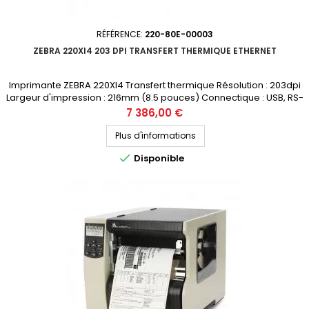
RÉFÉRENCE:
220-80E-00003
ZEBRA 220XI4 203 DPI TRANSFERT THERMIQUE ETHERNET
Imprimante ZEBRA 220XI4 Transfert thermique Résolution : 203dpi
Largeur d'impression : 216mm (8.5 pouces) Connectique : USB, RS-
232, Ethernet Prix public (avant remise) : 7386€ HT Demandez votre
Prix
7 386,00 €
devis personnalisé
Plus d'informations

Disponible