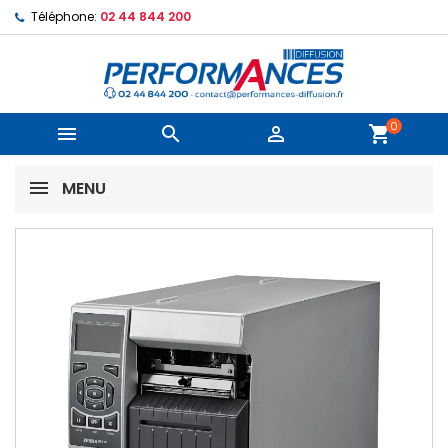
Téléphone:
02 44 844 200
0



shopping_cart
MENU