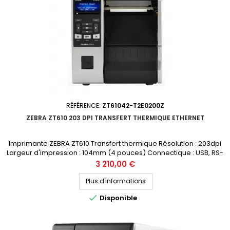
RÉFÉRENCE:
ZT61042-T2E0200Z
ZEBRA ZT610 203 DPI TRANSFERT THERMIQUE ETHERNET
Imprimante ZEBRA ZT610 Transfert thermique Résolution : 203dpi
Largeur d'impression : 104mm (4 pouces) Connectique : USB, RS-
232, Bluetooth, Ethernet Prix public (avant remise) : 3210€ HT
Prix
3 210,00 €
Demandez votre devis personnalisé
Plus d'informations

Disponible