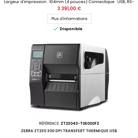
Largeur d'impression : 104mm (4 pouces) Connectique : USB, RS-
232, Bluetooth, Ethernet Demandez votre devis personnalisé
Prix
3 391,00 €
Plus d'informations

Disponible
RÉFÉRENCE:
ZT23043-T0E000FZ
ZEBRA ZT230 300 DPI TRANSFERT THERMIQUE USB