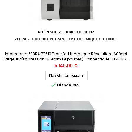
RÉFÉRENCE:
ZT61046-T0E0100Z
ZEBRA ZT610 600 DPI TRANSFERT THERMIQUE ETHERNET
Imprimante ZEBRA ZT610 Transfert thermique Résolution : 600dpi
Largeur d'impression : 104mm (4 pouces) Connectique : USB, RS-
232, Bluetooth, Ethernet Prix public (avant remise) : 5145€ HT
Prix
5 145,00 €
Demandez votre devis personnalisé
Plus d'informations

Disponible