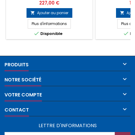
: 1432 Perforation entre étiquette : Non
: 1020 Perforatio
Prix
Pri
227,00 €
11
Diamètre mandrin : 76mm Quantité par
Diamètre mandrin
carton : 8 rouleaux
carton 
Ajouter au panier
Ajou


Plus d'informations
Plus d'


Disponible
Di

PRODUITS

NOTRE SOCIÉTÉ

VOTRE COMPTE

CONTACT
LETTRE D'INFORMATIONS