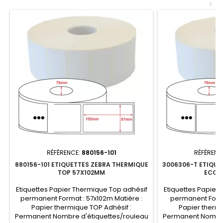
<
RÉFÉRENCE:
880156-101
RÉFÉRENC
880156-101 ETIQUETTES ZEBRA THERMIQUE
3006306-T ETIQUE
TOP 57X102MM
ECO 
Etiquettes Papier Thermique Top adhésif
Etiquettes Papier
permanent Format : 57x102m Matière :
permanent Format
Papier thermique TOP Adhésif :
Papier thermi
Permanent Nombre d'étiquettes/rouleau
Permanent Nombre