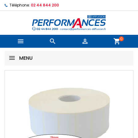
Téléphone:
02 44 844 200
0



shopping_cart
MENU