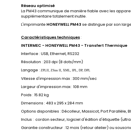
Réseau optimisé
La PM43 communique de manière fiable avec les appareils
supplémentaire totalement inutile.
L'imprimante
HONEYWELL PM43
se distingue par son large
Caractéristiques techniques
:
INTERMEC - HONEYWELL PM43 - Transfert Thermique
Interface : USB, Ethernet, RS232
Résolution : 203 dpi (8 dots/mm)
Langage :
ZPLII, ZSim II, XML, IPL, DP, DPL
Vitesse d'impression max : 300 mm/sec
Largeur d'impression max : 108 mm
Poids :
15.82 kg
Dimensions : 483 x 295 x 284 mm
Options disponibles : Décolleur, Massicot, Port Parallèle, 
Inclus : cordon secteur, logiciel d'édition d'étiquette (ultra 
Garantie constructeur : 12 mois (retour atelier) ou souscr