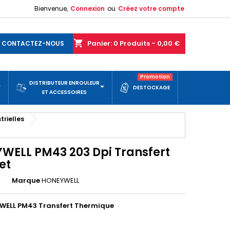
Bienvenue,
Connexion
ou
Créez votre compte
shopping_cart
Panier:
0
Produits - 0,00 €
CONTACTEZ-NOUS
Promotion
DISTRIBUTEUR ENROULEUR
DESTOCKAGE
ET ACCESSOIRES
trielles
WELL PM43 203 Dpi Transfert
et
Marque
HONEYWELL
WELL PM43 Transfert Thermique