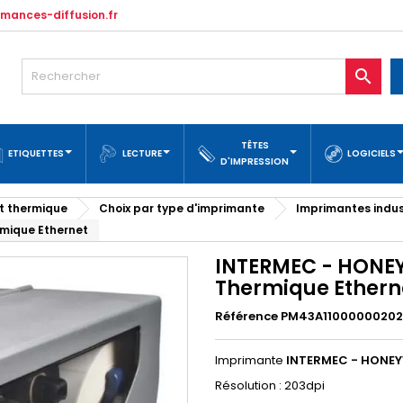
mances-diffusion.fr

TÊTES
ETIQUETTES
LECTURE
LOGICIELS
D'IMPRESSION
t thermique
Choix par type d'imprimante
Imprimantes indus
mique Ethernet
INTERMEC - HONEY
Thermique Ethern
Référence PM43A11000000202
Imprimante
INTERMEC - HONEY
Résolution : 203dpi