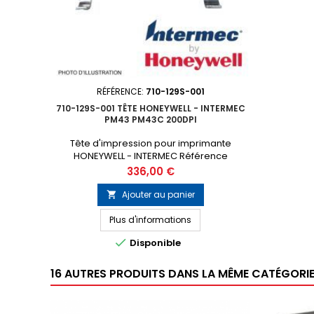
RÉFÉRENCE:
710-129S-001
710-129S-001 TÊTE HONEYWELL - INTERMEC
PM43 PM43C 200DPI
Tête d'impression pour imprimante
HONEYWELL - INTERMEC Référence
constructeur : 710-129S-001 Résolution : 200
Prix
336,00 €
dpi Pour imprimante : PM43 PM43C
Ajouter au panier

Plus d'informations

Disponible
16 AUTRES PRODUITS DANS LA MÊME CATÉGORIE