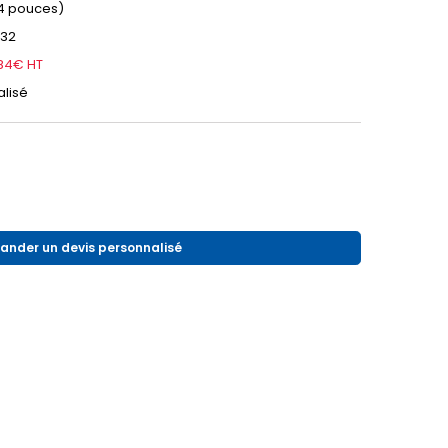
(4 pouces)
232
.84€ HT
lisé
nder un devis personnalisé